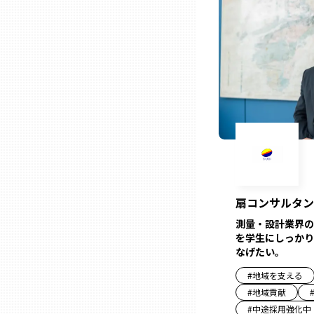
熊本
大分
宮崎
鹿児島
扇コンサルタン
沖縄
測量・設計業界の
を学生にしっかり
なげたい。
#
地域を支える
#
地域貢献
#
中途採用強化中