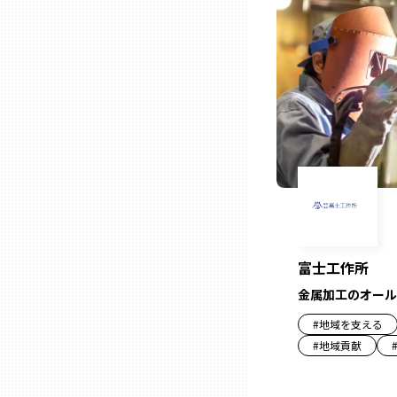
ニッポンの百選大全集
群馬
Sporkle
埼玉
千葉
東京23区
多摩地域
富士工作所
神奈川
金属加工のオール
#
地域を支える
新潟
#
地域貢献
富山