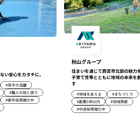
秋山グループ
住まいを通じて西宮市北部の魅力
ない安心をカタチに。
子育て世帯とともに地域の未来を
す
#
若手の活躍
#
職人の技と誇り
#
地域を支える
#
まちづくり
#
新卒採用強化中
#
創業5年以内
#
地域貢献
#
中途採用強化中