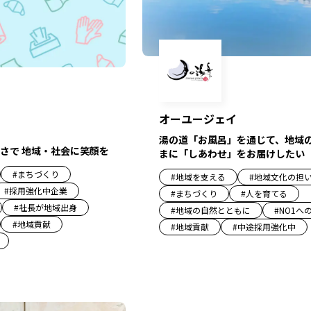
オーユージェイ
湯の道「お風呂」を通じて、地域
さで 地域・社会に笑顔を
まに「しあわせ」をお届けしたい
#
まちづくり
#
地域を支える
#
地域文化の担
#
採用強化中企業
#
まちづくり
#
人を育てる
#
社長が地域出身
#
地域の自然とともに
#
NO1へ
#
地域貢献
#
地域貢献
#
中途採用強化中