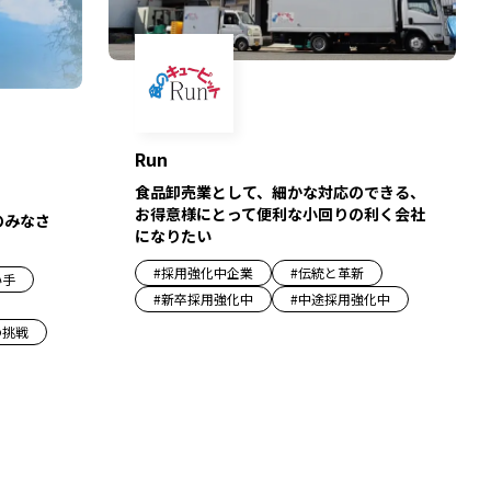
Run
食品卸売業として、細かな対応のできる、
お得意様にとって便利な小回りの利く会社
のみなさ
になりたい
#
採用強化中企業
#
伝統と革新
い手
#
新卒採用強化中
#
中途採用強化中
の挑戦