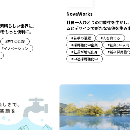
NovaWorks
社員一人ひとりの可能性を生かし
素晴らしい世界に。
ムとデザインで新たな価値を生み
中をもっと便利に。
#
若手の活躍
#
人を育てる
#
若手の活躍
#
採用強化中企業
#
創業5年以内
#
イノベーション
#
社長が地域出身
#
新卒採用強
#
中途採用強化中