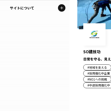
地域を代表する企業100選
記事ライター
サイトについて
岩手
プレスリリース
アンバサダー
私たちの理念
宮城
行政連携記事
お問い合わせ
MILCプロジェクト
秋田
運営会社情報
選出企業特別対談
SO建技功
山形
Localist
日常を守る、見え
#
地域を支える
SDGsの先駆者
福島
#
採用強化中企業
#
NO1への挑戦
イベント
茨城
#
中途採用強化中
飲食店
栃木
地域豆知識