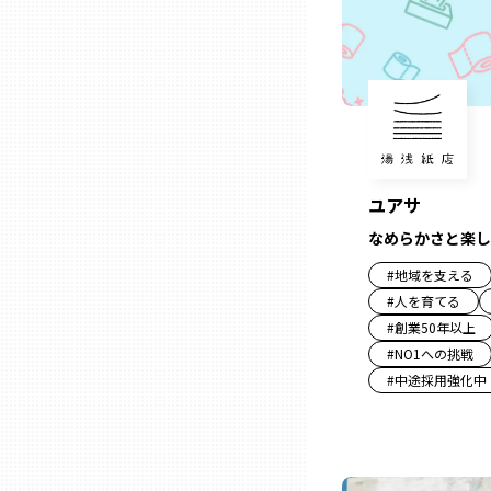
山口
徳島
香川
ユアサ
愛媛
なめらかさと楽し
#
地域を支える
高知
#
人を育てる
#
創業50年以上
福岡
#
NO1への挑戦
#
中途採用強化中
佐賀
長崎