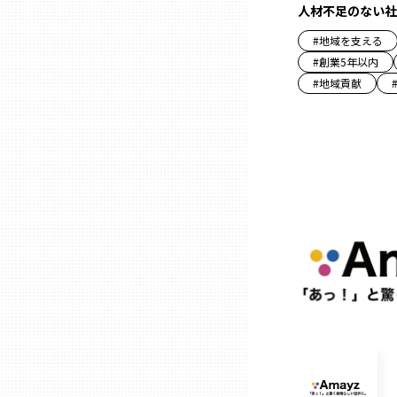
人材不足のない社
三重
#
地域を支える
#
創業5年以内
#
地域貢献
滋賀
京都
大阪市
北摂
堺・泉州
河内