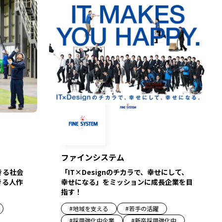
ファインシステム
きる社会
「IT×Designのチカラで、幸せにして、
きる人作
幸せになる」をミッションに成長企業を目
指す！
#
地域を支える
#
若手の活躍
#
採用強化中企業
#
新卒採用強化中