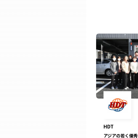
石川
福井
山梨
長野
岐阜
静岡
HDT
愛知
アジアの若く優秀