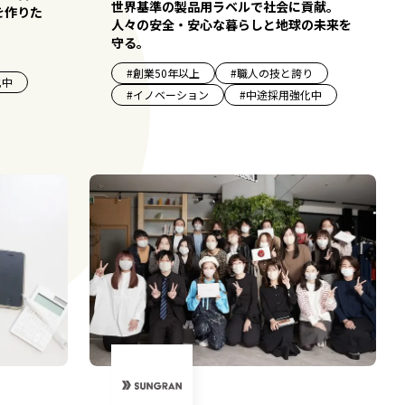
世界基準の製品用ラベルで社会に貢献。
を作りた
人々の安全・安心な暮らしと地球の未来を
守る。
#
創業50年以上
#
職人の技と誇り
化中
#
イノベーション
#
中途採用強化中