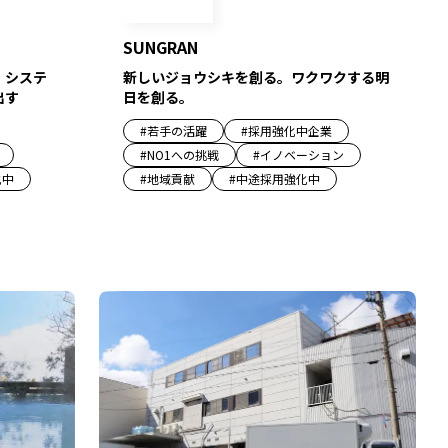
SUNGRAN
、システ
新しいジョウシキを創る。ワクワクする明
出す
日を創る。
#
若手の活躍
#
採用強化中企業
#
NO1への挑戦
#
イノベーション
化中
#
地域貢献
#
中途採用強化中