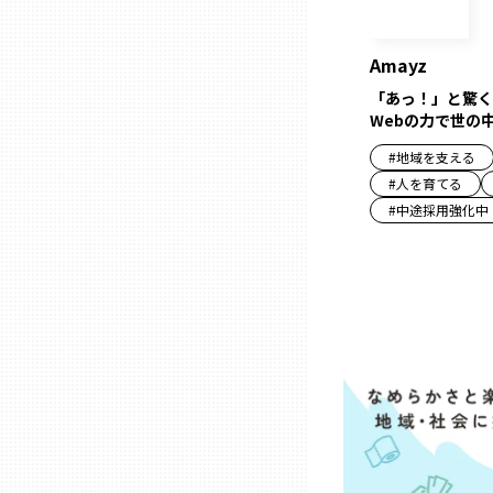
兵庫
Amayz
奈良
「あっ！」と驚く
Webの力で世の
#
地域を支える
和歌山
#
人を育てる
#
中途採用強化中
鳥取
島根
岡山
広島