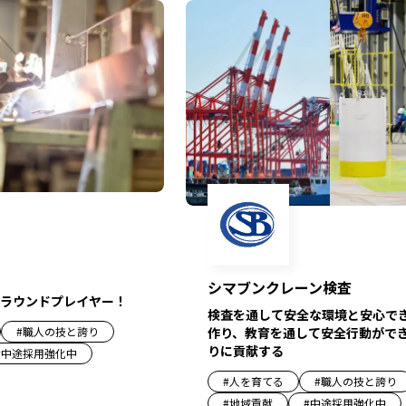
シマブンクレーン検査
ラウンドプレイヤー！
検査を通して安全な環境と安心で
作り、教育を通して安全行動がで
#
職人の技と誇り
りに貢献する
#
中途採用強化中
#
人を育てる
#
職人の技と誇り
#
地域貢献
#
中途採用強化中