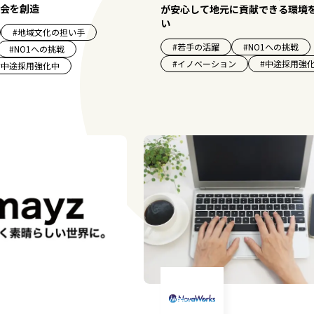
会を創造
が安心して地元に貢献できる環境
い
#
地域文化の担い手
#
若手の活躍
#
NO1への挑戦
#
NO1への挑戦
#
イノベーション
#
中途採用強
#
中途採用強化中