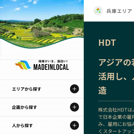
兵庫エリア
HDT
アジアの
活用し、
造
エリアから探す
企画から探す
北海道
株式会社HDT
で日本企業の雇
特集コンテンツ
み、雇用にお悩
人から探す
青森
くスタートアッ