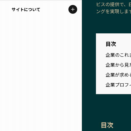
地域を代表する企業100選
ビスの提供で、
記事ライター
サイトについて
岩手
ングを実現しま
プレスリリース
アンバサダー
私たちの理念
宮城
行政連携記事
お問い合わせ
MILCプロジェクト
目次
秋田
運営会社情報
企業のこれ
選出企業特別対談
山形
企業から見
Localist
企業が求め
SDGsの先駆者
福島
企業プロフ
イベント
茨城
飲食店
栃木
地域豆知識
目次