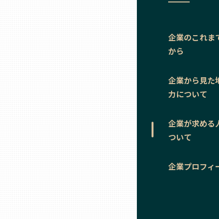
ニッポンの百選大全集
群馬
Sporkle
企業のこれま
埼玉
から
千葉
企業から見た
力について
東京23区
企業が求める
多摩地域
ついて
神奈川
企業プロフィ
新潟
富山