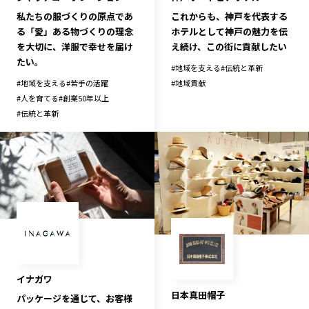
私たちの服づくりの原点であ
これからも、神戸を代表する
る「愛」ある物づくりの理念
ホテルとして神戸の魅力を伝
を大切に、洋服で幸せを届け
え続け、この街に貢献したい
たい。
#
地域を支える
#
伝統と革新
#
地域を支える
#
若手の活躍
#
地域貢献
#
人を育てる
#
創業50年以上
#
伝統と革新
イナガワ
日本真田帽子
パッケージを通じて、お客様