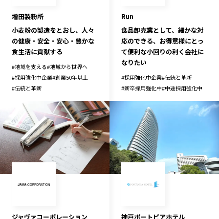
Run
増田製粉所
食品卸売業として、細かな対
小麦粉の製造をとおし、人々
応のできる、お得意様にとっ
の健康・安全・安心・豊かな
て便利な小回りの利く会社に
食生活に貢献する
なりたい
#
地域を支える
#
地域から世界へ
#
採用強化中企業
#
伝統と革新
#
採用強化中企業
#
創業50年以上
#
新卒採用強化中
#
中途採用強化中
#
伝統と革新
ジャヴァコーポレーション
神戸ポートピアホテル