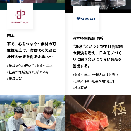
長野エリア
岐阜エリア
静岡エリア
愛知エリア
三重エリア
滋賀エリア
京都エリア
大阪市エリア
西本
洲本整備機製作所
革で、心をつなぐ～素材の可
北摂エリア
堺・泉州エリア
”洗浄”という分野で社会課題
能性を広げ、次世代の笑顔と
の解決を考え、日々モノづく
河内エリア
兵庫エリア
地域の未来を創る企業へ～
りに向き合いより良い製品を
奈良エリア
和歌山エリア
創出する。
#
地域文化の担い手
#
創業50年以上
鳥取エリア
島根エリア
#
社長が地域出身
#
伝統と革新
#
創業50年以上
#
職人の技と誇り
#
地域貢献
岡山エリア
広島エリア
#
伝統と革新
#
社長が地域出身
#
地域貢献
山口エリア
徳島エリア
香川エリア
愛媛エリア
高知エリア
福岡エリア
佐賀エリア
長崎エリア
熊本エリア
大分エリア