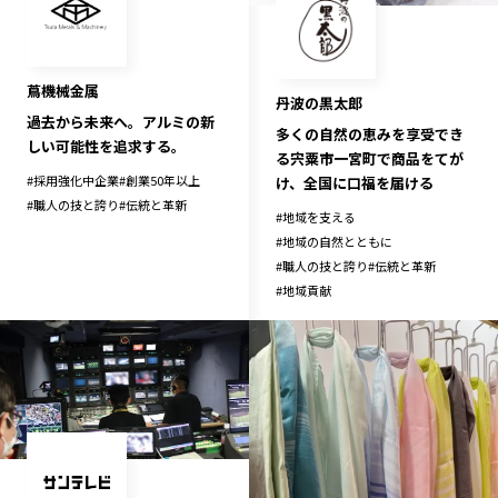
蔦機械金属
丹波の黒太郎
過去から未来へ。アルミの新
多くの自然の恵みを享受でき
しい可能性を追求する。
る宍粟市一宮町で商品をてが
#
採用強化中企業
#
創業50年以上
け、全国に口福を届ける
#
職人の技と誇り
#
伝統と革新
#
地域を支える
#
地域の自然とともに
#
職人の技と誇り
#
伝統と革新
#
地域貢献