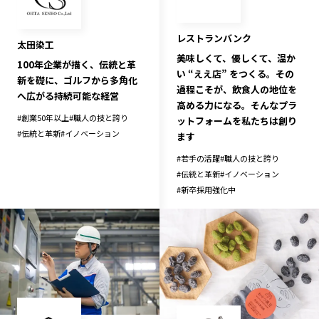
記事ライター
アンバサダー
レストランバンク
太田染工
美味しくて、優しくて、温か
100年企業が描く、伝統と革
お問い合わせ
会社概要
い “ええ店” をつくる。その
新を礎に、ゴルフから多角化
過程こそが、飲食人の地位を
へ広がる持続可能な経営
高める力になる。そんなプラ
#
創業50年以上
#
職人の技と誇り
ットフォームを私たちは創り
#
伝統と革新
#
イノベーション
ます
#
若手の活躍
#
職人の技と誇り
#
伝統と革新
#
イノベーション
#
新卒採用強化中