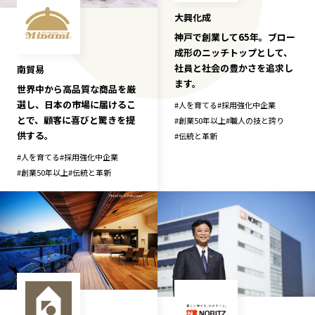
大興化成
神戸で創業して65年。ブロー
成形のニッチトップとして、
社員と社会の豊かさを追求し
南貿易
ます。
世界中から高品質な商品を厳
選し、日本の市場に届けるこ
#
人を育てる
#
採用強化中企業
とで、顧客に喜びと驚きを提
#
創業50年以上
#
職人の技と誇り
供する。
#
伝統と革新
#
人を育てる
#
採用強化中企業
#
創業50年以上
#
伝統と革新