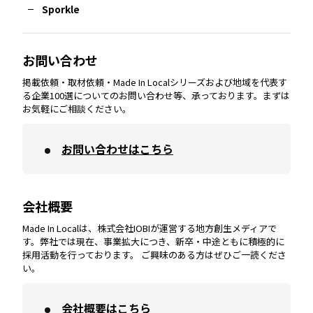
Sporkle
大分
エリア
徳島
エリア
兵庫
エリア
愛知
エリア
山梨
エリア
お問い合わせ
掲載依頼・取材依頼・Made In Localシリーズおよび地域を代表す
宮崎
エリア
香川
エリア
奈良
エリア
三重
エリア
る企業100選についてのお問い合わせ等、承っております。まずは
お気軽にご相談ください。
お問い合わせはこちら
鹿児島
エリア
愛媛
エリア
和歌山
エリア
会社概要
沖縄
エリア
高知
エリア
Made In Localは、株式会社IOBIが運営する地方創生メディアで
す。弊社では現在、事業拡大につき、新卒・中途ともに積極的に
採用活動を行っております。 ご興味のある方はぜひご一読くださ
い。
会社概要はこちら