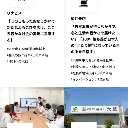
リナビス
奥井畳店
【心のこもったおせっかいで
「自然本来が持つちからで、
新たなよろこびを広げ、ここ
心と生活の豊かさを届けた
ろ豊かな社会の実現に貢献す
い」「300年後も畳が日本人
る】
の”当たり前”になっている世
#
人を育てる
#
創業50年以上
の中を目指す」
#
職人の技と誇り
#
伝統と革新
#
地域を支える
#
地域から世界へ
#
NO1への挑戦
#
創業50年以上
#
職人の技と誇り
#
社長が地域出身
#
伝統と革新
#
イノベーション
#
地域貢献