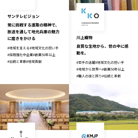
サンテレビジョン
常に挑戦する進取の精神で、
放送を通して地元兵庫の魅力
川上織物
に磨きをかける
良質な生地から、世の中に感
#
地域を支える
#
地域文化の担い手
動を。
#
採用強化中企業
#
創業50年以上
#
伝統と革新
#
地域貢献
#
若手の活躍
#
地域文化の担い手
#
地域から世界へ
#
創業50年以上
#
職人の技と誇り
#
伝統と革新