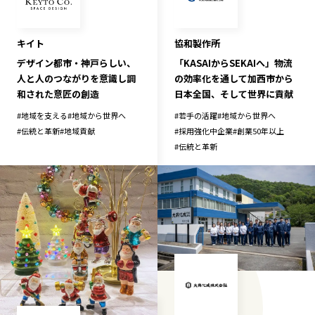
キイト
協和製作所
デザイン都市・神戸らしい、
「KASAIからSEKAIへ」物流
人と人のつながりを意識し調
の効率化を通して加西市から
和された意匠の創造
日本全国、そして世界に貢献
#
地域を支える
#
地域から世界へ
#
若手の活躍
#
地域から世界へ
#
伝統と革新
#
地域貢献
#
採用強化中企業
#
創業50年以上
#
伝統と革新