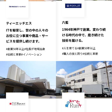
六藍
ティーエッチエス
1964年神戸で創業。変わり続
ITを駆使し、世の中の人々の
ける時代の中で、磨き続けた
お役に立つ事業や商品・サー
技術を届ける。
ビスを提供し続けます。
#
人を育てる
#
創業50年以上
#
創業50年以上
#
社長が地域出身
#
職人の技と誇り
#
伝統と革新
#
伝統と革新
#
イノベーション