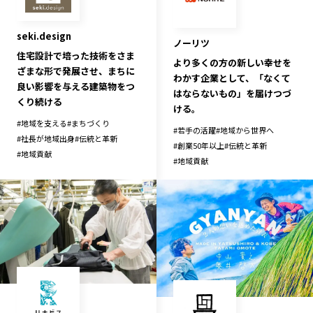
seki.design
ノーリツ
住宅設計で培った技術をさま
より多くの方の新しい幸せを
ざまな形で発展させ、まちに
わかす企業として、「なくて
良い影響を与える建築物をつ
はならないもの」を届けつづ
くり続ける
ける。
#
地域を支える
#
まちづくり
#
若手の活躍
#
地域から世界へ
#
社長が地域出身
#
伝統と革新
#
創業50年以上
#
伝統と革新
#
地域貢献
#
地域貢献