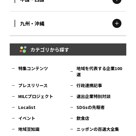
滋賀
エリア
富山
エリア
群馬
エリア
宮城
エリア
九州・沖縄
鳥取
エリア
京都
エリア
石川
エリア
埼玉
エリア
秋田
エリア
カテゴリから探す
福岡
エリア
島根
エリア
大阪市
エリア
福井
エリア
千葉
エリア
山形
エリア
特集コンテンツ
地域を代表する企業100
選
佐賀
エリア
岡山
エリア
北摂
エリア
長野
エリア
東京23区
エリア
福島
エリア
プレスリリース
行政連携記事
MILCプロジェクト
選出企業特別対談
長崎
エリア
広島
エリア
堺・泉州
エリア
岐阜
エリア
多摩
エリア
Localist
SDGsの先駆者
イベント
飲食店
熊本
エリア
山口
エリア
河内
エリア
静岡
エリア
神奈川
エリア
地域豆知識
ニッポンの百選大全集