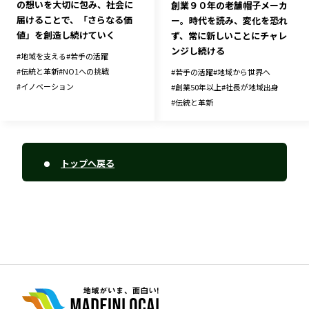
の想いを大切に包み、社会に
創業９０年の老舗帽子メーカ
届けることで、「さらなる価
ー。時代を読み、変化を恐れ
値」を創造し続けていく
ず、常に新しいことにチャレ
ンジし続ける
#
地域を支える
#
若手の活躍
#
伝統と革新
#
NO1への挑戦
#
若手の活躍
#
地域から世界へ
#
イノベーション
#
創業50年以上
#
社長が地域出身
#
伝統と革新
トップへ戻る