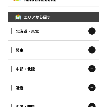
エリアから探す
北海道・東北
関東
北海道
エリア
中部・北陸
茨城
エリア
青森
エリア
近畿
新潟
エリア
栃木
エリア
岩手
エリア
中国・四国