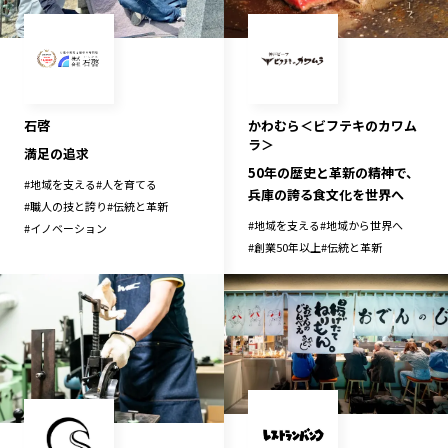
宮崎エリア
鹿児島エリア
沖縄エリア
カテゴリから探す
石啓
かわむら＜ビフテキのカワム
ラ＞
満足の追求
特集コンテンツ
地域を代表する 企業100選
50年の歴史と革新の精神で、
#
地域を支える
#
人を育てる
兵庫の誇る食文化を世界へ
プレスリリース
行政連携記事
#
職人の技と誇り
#
伝統と革新
#
地域を支える
#
地域から世界へ
#
イノベーション
MILCプロジェクト
選出企業特別対談
#
創業50年以上
#
伝統と革新
Localist
SDGsの先駆者
イベント
飲食店
地域豆知識
ニッポンの百選大全集
Sporkle
「人」から探す