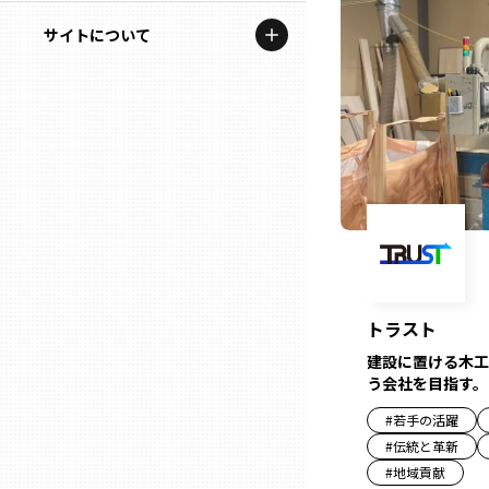
地域を代表する企業100選
記事ライター
サイトについて
岩手
プレスリリース
アンバサダー
私たちの理念
宮城
行政連携記事
お問い合わせ
MILCプロジェクト
秋田
運営会社情報
選出企業特別対談
山形
Localist
SDGsの先駆者
福島
トラスト
イベント
建設に置ける木工
茨城
う会社を目指す。
飲食店
#
若手の活躍
栃木
#
伝統と革新
地域豆知識
#
地域貢献