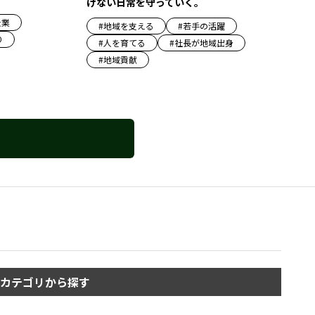
げない日常を守っていく。
企業
#
地域を支える
#
若手の活躍
り
#
人を育てる
#
社長が地域出身
#
地域貢献
カテゴリから探す