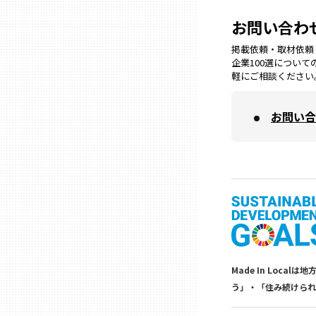
兵庫
お問い合わ
掲載依頼・取材依頼・M
奈良
企業100選につい
軽にご相談ください
和歌山
お問い合
鳥取
島根
岡山
Made In Lo
広島
う」・「住み続けられ