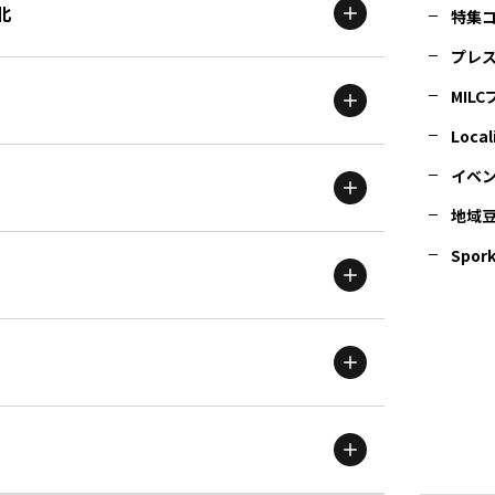
北
特集
プレ
MIL
北海道
エリア
Local
イベ
地域
茨城
エリア
青森
エリア
Spork
新潟
エリア
栃木
エリア
岩手
エリア
滋賀
エリア
富山
エリア
群馬
エリア
宮城
エリア
鳥取
エリア
京都
エリア