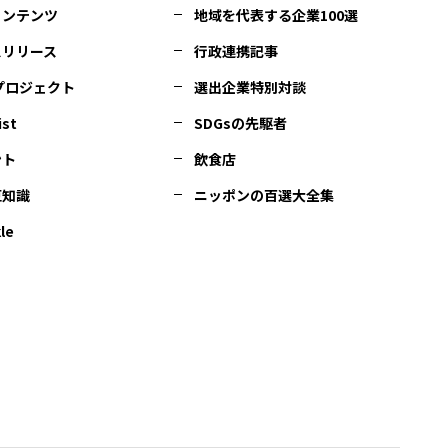
コンテンツ
地域を代表する企業100選
スリリース
行政連携記事
Cプロジェクト
選出企業特別対談
ist
SDGsの先駆者
ント
飲食店
豆知識
ニッポンの百選大全集
le