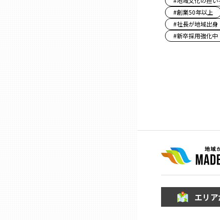
#
地域文化の担い
#
創業50年以上
#
社長が地域出身
石川
#
新卒採用強化中
福井
山梨
長野
岐阜
静岡
エリア
愛知