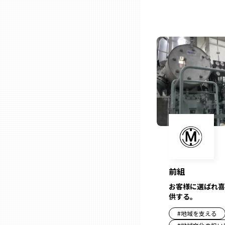
ニッポンの百選大全集
群馬
Sporkle
埼玉
千葉
東京23区
多摩地域
神奈川
前組
お客様に選ばれ喜
新潟
供する。
#
地域を支える
富山