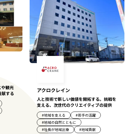
スや観光
アクロクレイン
貢献する
人と技術で新しい価値を開拓する。挑戦を
支える、次世代のクリエイティブの提供
#
地域を支える
#
若手の活躍
#
地域の自然とともに
#
社長が地域出身
#
地域貢献