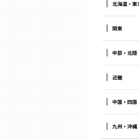
北海道・東
三重
関東
滋賀
京都
中部・北陸
大阪市
近畿
北摂
中国・四国
堺・泉州
九州・沖縄
河内