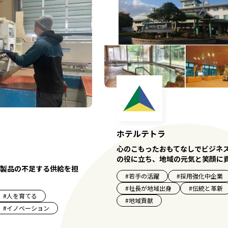
ホテルテトラ
心のこもったおもてなしでビジネ
の役に立ち、地域の元気と笑顔に
製品の不足する供給を担
#
若手の活躍
#
採用強化中企業
#
社長が地域出身
#
伝統と革新
#
人を育てる
#
地域貢献
#
イノベーション