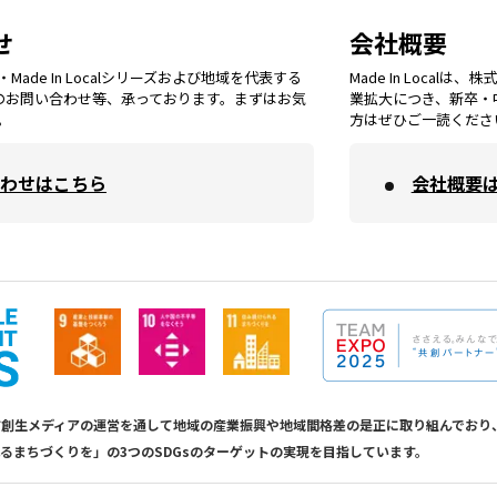
石川
エリア
埼玉
エリア
秋田
エリア
せ
会社概要
福岡
エリア
ade In Localシリーズおよび地域を代表する
Made In Loca
島根
エリア
大阪市
エリア
てのお問い合わせ等、承っております。まずはお気
業拡大につき、新卒・
福井
エリア
千葉
エリア
。
方はぜひご一読くださ
山形
エリア
佐賀
エリア
岡山
エリア
わせはこちら
会社概要
北摂
エリア
長野
エリア
東京23区
エリア
福島
エリア
長崎
エリア
広島
エリア
堺・泉州
エリア
岐阜
エリア
多摩
エリア
熊本
エリア
山口
エリア
河内
エリア
静岡
エリア
神奈川
エリア
calは地方創生メディアの運営を通して地域の産業振興や地域間格差の是正に取り組んで
るまちづくりを」の3つのSDGsのターゲットの実現を目指しています。
大分
エリア
徳島
エリア
兵庫
エリア
愛知
エリア