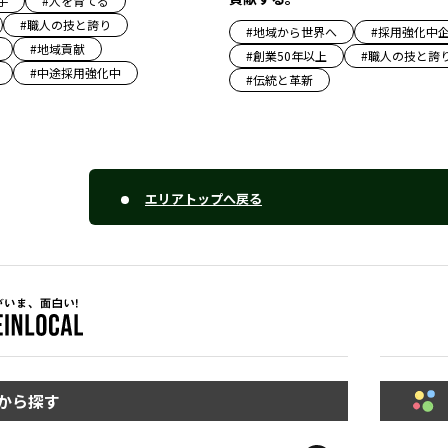
手
#
人を育てる
#
職人の技と誇り
#
地域から世界へ
#
採用強化中
#
地域貢献
#
創業50年以上
#
職人の技と誇
#
中途採用強化中
#
伝統と革新
エリアトップへ戻る
から探す