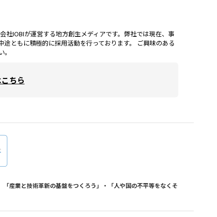
lは、株式会社IOBIが運営する地方創生メディアです。弊社では現在、事
中途ともに積極的に採用活動を行っております。 ご興味のある
い。
はこちら
おり、「産業と技術革新の基盤をつくろう」・「人や国の不平等をなくそ