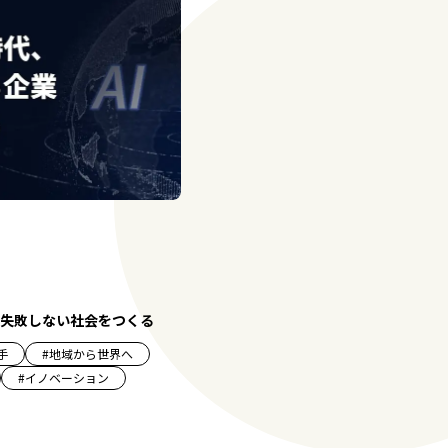
失敗しない社会をつくる
手
#
地域から世界へ
#
イノベーション