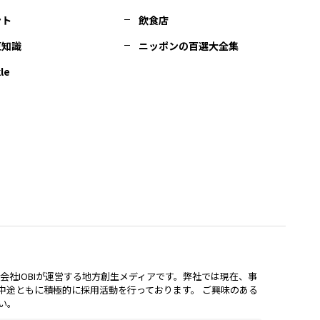
ント
飲食店
豆知識
ニッポンの百選大全集
le
lは、株式会社IOBIが運営する地方創生メディアです。弊社では現在、事
中途ともに積極的に採用活動を行っております。 ご興味のある
い。