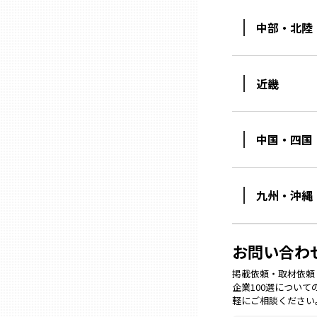
中部・北陸
石川
近畿
福井
山梨
中国・四国
長野
九州・沖縄
岐阜
お問い合わ
静岡
掲載依頼・取材依頼・M
企業100選につい
軽にご相談ください
愛知