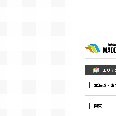
ニッポンの百選大全集
群馬
Sporkle
埼玉
千葉
東京23区
多摩地域
エリア
神奈川
北海道・東
新潟
関東
富山