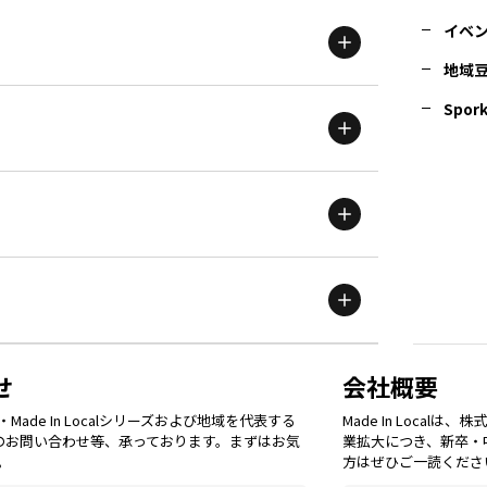
イベ
地域
茨城
エリア
青森
エリア
Spork
新潟
エリア
栃木
エリア
岩手
エリア
滋賀
エリア
富山
エリア
群馬
エリア
宮城
エリア
鳥取
エリア
京都
エリア
石川
エリア
埼玉
エリア
秋田
エリア
せ
会社概要
福岡
エリア
ade In Localシリーズおよび地域を代表する
Made In Loca
島根
エリア
大阪市
エリア
てのお問い合わせ等、承っております。まずはお気
業拡大につき、新卒・
福井
エリア
千葉
エリア
。
方はぜひご一読くださ
山形
エリア