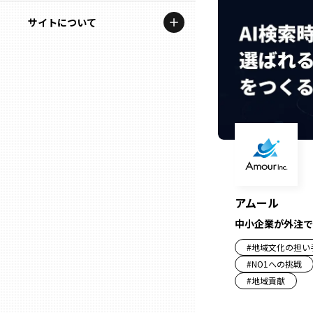
地域を代表する企業100選
記事ライター
サイトについて
岩手
プレスリリース
アンバサダー
私たちの理念
宮城
行政連携記事
お問い合わせ
MILCプロジェクト
秋田
運営会社情報
選出企業特別対談
山形
Localist
SDGsの先駆者
福島
アムール
中小企業が外注で
イベント
茨城
#
地域文化の担い
飲食店
#
NO1への挑戦
#
地域貢献
栃木
地域豆知識