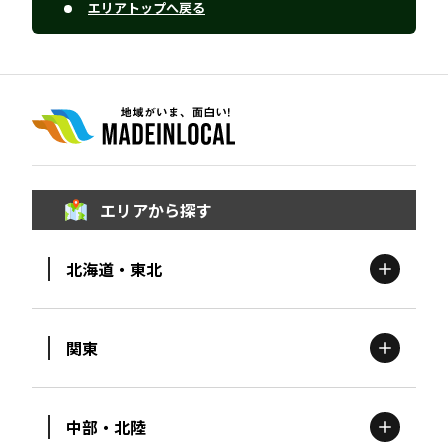
エリアトップへ戻る
エリアから探す
北海道・東北
関東
北海道
エリア
中部・北陸