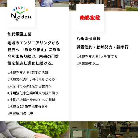
長野エリア
岐阜エリア
静岡エリア
愛知エリア
三重エリア
滋賀エリア
能代電設工業
京都エリア
大阪市エリア
八永南部家敷
地域のエンジニアリングから
北摂エリア
堺・泉州エリア
質素倹約・勤勉努力・親孝行
世界へ 「あたりまえ」にある
河内エリア
兵庫エリア
今をまもり続け、未来の可能
#
地域を支える
#
人を育てる
性を創造し進化し続ける。
#
創業50年以上
奈良エリア
和歌山エリア
#
地域を支える
#
若手の活躍
鳥取エリア
島根エリア
#
地域文化の担い手
#
まちづくり
岡山エリア
広島エリア
#
人を育てる
#
地域から世界へ
#
採用強化中企業
#
職人の技と誇り
山口エリア
徳島エリア
#
社長が地域出身
#
NO1への挑戦
香川エリア
愛媛エリア
#
地域貢献
#
新卒採用強化中
高知エリア
福岡エリア
#
中途採用強化中
佐賀エリア
長崎エリア
熊本エリア
大分エリア