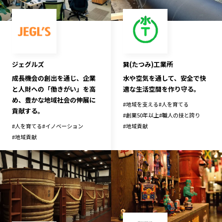
ジェグルズ
巽(たつみ)工業所
成長機会の創出を通じ、企業
水や空気を通して、安全で快
と人財への「働きがい」を高
適な生活空間を作り守る。
め、豊かな地域社会の伸展に
#
地域を支える
#
人を育てる
貢献する。
#
創業50年以上
#
職人の技と誇り
#
人を育てる
#
イノベーション
#
地域貢献
#
地域貢献