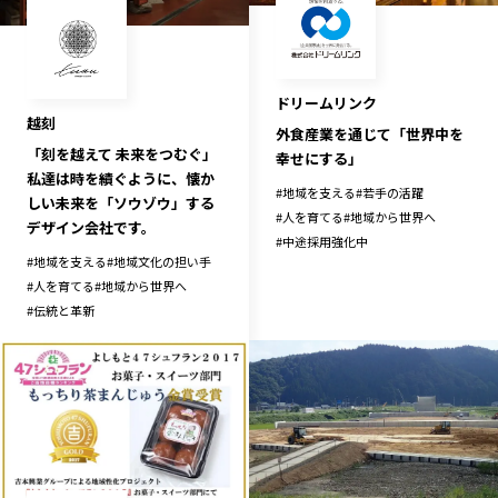
ドリームリンク
越刻
外食産業を通じて「世界中を
「刻を越えて 未来をつむぐ」
幸せにする」
私達は時を績ぐように、懐か
#
地域を支える
#
若手の活躍
しい未来を「ソウゾウ」する
#
人を育てる
#
地域から世界へ
デザイン会社です。
#
中途採用強化中
#
地域を支える
#
地域文化の担い手
#
人を育てる
#
地域から世界へ
#
伝統と革新