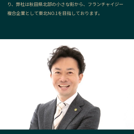
り、弊社は秋田県北部の小さな街から、フランチャイジー
長野エリア
岐阜エリア
複合企業として東北NO.1を目指しております。
静岡エリア
愛知エリア
三重エリア
滋賀エリア
京都エリア
大阪市エリア
北摂エリア
堺・泉州エリア
河内エリア
兵庫エリア
奈良エリア
和歌山エリア
鳥取エリア
島根エリア
岡山エリア
広島エリア
山口エリア
徳島エリア
香川エリア
愛媛エリア
高知エリア
福岡エリア
佐賀エリア
長崎エリア
熊本エリア
大分エリア