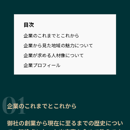
宮崎エリア
鹿児島エリア
沖縄エリア
目次
企業のこれまでとこれから
カテゴリから探す
企業から見た地域の魅力について
特集コンテンツ
地域を代表する 企業100選
企業が求める人材像について
プレスリリース
行政連携記事
企業プロフィール
MILCプロジェクト
選出企業特別対談
Localist
SDGsの先駆者
イベント
飲食店
地域豆知識
ニッポンの百選大全集
Sporkle
企業のこれまでとこれから
御社の
創業から現在に至るまでの歴史
につい
「人」から探す