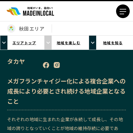
秋田エリア
エリアから探す
エリアトップ
地域を楽しむ
地域を知る
北海道エリア
青森エリア
岩手エリア
宮城エリア
タカヤ
秋田エリア
山形エリア
福島エリア
茨城エリア
メガフランチャイジー化による複合企業への
栃木エリア
群馬エリア
成長により必要とされ続ける地域企業となる
埼玉エリア
千葉エリア
こと
東京23区エリア
多摩エリア
神奈川エリア
新潟エリア
それぞれの地域に生まれた企業が永続して成長し、その地
富山エリア
石川エリア
域の誇りとなっていくことが地域の維持存続に必要であ
福井エリア
山梨エリア