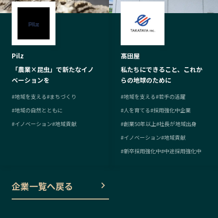
Pilz
髙田屋
「農業×昆虫」で新たなイノ
私たちにできること、これか
ベーションを
らの地球のために
#
地域を支える
#
まちづくり
#
地域を支える
#
若手の活躍
#
地域の自然とともに
#
人を育てる
#
採用強化中企業
#
イノベーション
#
地域貢献
#
創業50年以上
#
社長が地域出身
#
イノベーション
#
地域貢献
#
新卒採用強化中
#
中途採用強化中
企業一覧へ戻る