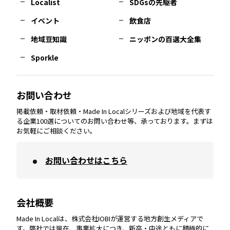
Localist
SDGsの先駆者
イベント
飲食店
熊本
エリア
山口
エリア
河内
エリア
静岡
エリア
神奈川
エリア
地域豆知識
ニッポンの百選大全集
Sporkle
大分
エリア
徳島
エリア
兵庫
エリア
愛知
エリア
山梨
エリア
お問い合わせ
掲載依頼・取材依頼・Made In Localシリーズおよび地域を代表す
宮崎
エリア
香川
エリア
奈良
エリア
三重
エリア
る企業100選についてのお問い合わせ等、承っております。まずは
お気軽にご相談ください。
お問い合わせはこちら
鹿児島
エリア
愛媛
エリア
和歌山
エリア
会社概要
沖縄
エリア
高知
エリア
Made In Localは、株式会社IOBIが運営する地方創生メディアで
す。弊社では現在、事業拡大につき、新卒・中途ともに積極的に