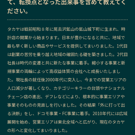
て、転換点となった出来事を含めて教えてく
ださい。
記事ライター
アンバサダー
お問い合わせ
会社概要
タカヤは戦前昭和８年に尾去沢鉱山の鉱山城下町に生まれ、時
計店の開業から始まります。日本が豊かになると共に、地域で
最も早く新しい商品やサービスを提供してまいりました。1代目
は創業の苦労を乗り越え地域の確固たる礎を築きました。2代目
社長は時代の変遷と共に新たな事業に着手。縮小する事業と新
規事業の両輪によって高収益体質の会社へと成長いたしまし
た。現社長の就任後2000年代に突入し、今までの営業エリアの
人口減少が著しくなり、カテゴリーキラーの台頭やナショナル
チェーン店の進出、デフレなどにより、根本的に事業エリアや
事業そのものの見直しを行いました。その結果「外に打って出
る決断」をし、ドコモ事業・FC事業に着手。2010年代には広域
展開を始め、営業エリアは東北全域へと広がり、現在のタカヤ
の形へと変化してまいりました。