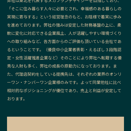
弊社は東北を代表するメガフランチャイジーを目指しており、
「そこに住み暮らす人々に必要とされ、幸福感のある暮らしの
実現に寄与する」という経営理念のもと、お陰様で着実に歩み
を進めております。弊社の強みは安定した財務基盤の上に、柔
軟に変化に対応できる企業風土、人が活躍しやすい環境づくり
への取り組みなど、各方面からのご評価も頂いている会社であ
るということです。（優良中小企業者表彰・えるぼし３段階認
定・女性活躍推進企業など）そのことにより弊社へ転籍する優
秀な人財も多く、弊社の成長の原動力になっております。ま
た、代理店契約をしている提携先は、それぞれの業界のオンリ
ーワン・ナンバーワン企業様のみです。よって同業他社に比べ
相対的なポジショニングが優位であり、売上と利益が安定して
おります。