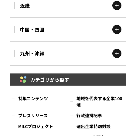
近畿
新潟
エリア
栃木
エリア
岩手
エリア
中国・四国
滋賀
エリア
富山
エリア
群馬
エリア
宮城
エリア
九州・沖縄
鳥取
エリア
京都
エリア
石川
エリア
埼玉
エリア
秋田
エリア
カテゴリから探す
福岡
エリア
島根
エリア
大阪市
エリア
福井
エリア
千葉
エリア
山形
エリア
特集コンテンツ
地域を代表する企業100
選
佐賀
エリア
岡山
エリア
北摂
エリア
長野
エリア
東京23区
エリア
福島
エリア
プレスリリース
行政連携記事
MILCプロジェクト
選出企業特別対談
長崎
エリア
広島
エリア
堺・泉州
エリア
岐阜
エリア
多摩
エリア