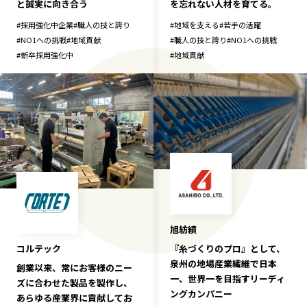
と誠実に向き合う
を忘れない人材を育てる。
#
採用強化中企業
#
職人の技と誇り
#
地域を支える
#
若手の活躍
#
NO1への挑戦
#
地域貢献
#
職人の技と誇り
#
NO1への挑戦
#
新卒採用強化中
#
地域貢献
旭紡績
コルテック
『糸づくりのプロ』として、
泉州の地場産業繊維で日本
創業以来、常にお客様のニー
一、世界一を目指すリーディ
ズに合わせた製品を製作し、
ングカンパニー
あらゆる産業界に貢献してお