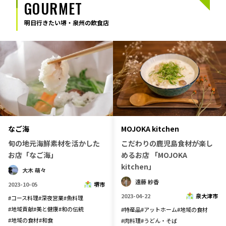
GOURMET
明日行きたい堺・泉州の飲食店
なご海
MOJOKA kitchen
旬の地元海鮮素材を活かした
こだわりの鹿児島食材が楽し
お店「なご海」
めるお店 「MOJOKA
kitchen」
大木 萌々
遠藤 紗香
2023-10-05
堺市
2023-04-22
泉大津市
#
コース料理
#
深夜営業
#
魚料理
#
地域貢献
#
美と健康
#
和の伝統
#
特産品
#
アットホーム
#
地域の食材
#
地域の食材
#
和食
#
肉料理
#
うどん・そば