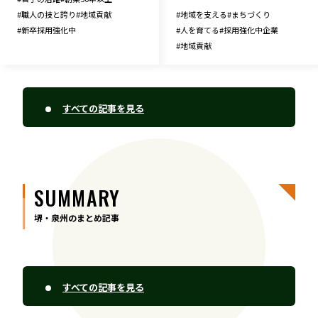
#
職人の技と誇り
#
地域貢献
#
地域を支える
#
まちづくり
#
新卒採用強化中
#
人を育てる
#
採用強化中企業
#
地域貢献
すべての記事を見る
SUMMARY
堺・泉州のまとめ記事
すべての記事を見る