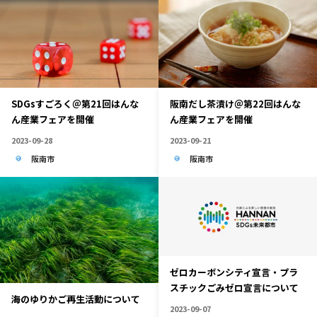
SDGsすごろく＠第21回はんな
阪南だし茶漬け＠第22回はんな
ん産業フェアを開催
ん産業フェアを開催
2023-09-28
2023-09-21
阪南市
阪南市
ゼロカーボンシティ宣言・プラ
スチックごみゼロ宣言について
海のゆりかご再生活動について
2023-09-07