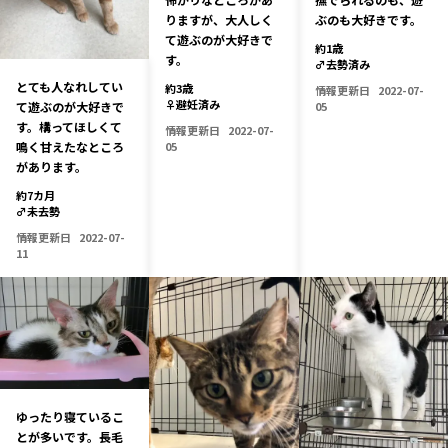
りますが、大人しく
ぶのも大好きです。
て遊ぶのが大好きで
約1歳
す。
♂
去勢済み
とても人なれしてい
約3歳
情報更新日
2022-07-
♀
避妊済み
05
て遊ぶのが大好きで
す。構ってほしくて
情報更新日
2022-07-
05
鳴く甘えたなところ
があります。
約7カ月
♂
未去勢
情報更新日
2022-07-
11
ゆったり寝ているこ
とが多いです。長毛