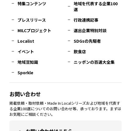
特集コンテンツ
地域を代表する企業100
選
佐賀
エリア
岡山
エリア
北摂
エリア
長野
エリア
東京23区
エリア
福島
エリア
プレスリリース
行政連携記事
MILCプロジェクト
選出企業特別対談
長崎
エリア
広島
エリア
堺・泉州
エリア
岐阜
エリア
多摩
エリア
Localist
SDGsの先駆者
イベント
飲食店
熊本
エリア
山口
エリア
河内
エリア
静岡
エリア
神奈川
エリア
地域豆知識
ニッポンの百選大全集
Sporkle
大分
エリア
徳島
エリア
兵庫
エリア
愛知
エリア
山梨
エリア
お問い合わせ
掲載依頼・取材依頼・Made In Localシリーズおよび地域を代表す
宮崎
エリア
香川
エリア
奈良
エリア
三重
エリア
る企業100選についてのお問い合わせ等、承っております。まずは
お気軽にご相談ください。
お問い合わせはこちら
鹿児島
エリア
愛媛
エリア