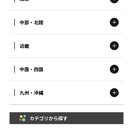
北海道
エリア
中部・北陸
茨城
エリア
青森
エリア
近畿
新潟
エリア
栃木
エリア
岩手
エリア
中国・四国
滋賀
エリア
富山
エリア
群馬
エリア
宮城
エリア
九州・沖縄
鳥取
エリア
京都
エリア
石川
エリア
埼玉
エリア
秋田
エリア
カテゴリから探す
福岡
エリア
島根
エリア
大阪市
エリア
福井
エリア
千葉
エリア
山形
エリア