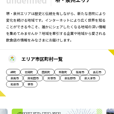
undefined
長野エリア
岐阜エリア
堺・泉州エリアは歴史と伝統を有しながら、新たな息吹により
静岡エリア
愛知エリア
変化を続ける地域です。インターネットにより広く世界を知る
三重エリア
滋賀エリア
ことができる今こそ、誰かにシェアしたくなる地域の深い情報
京都エリア
大阪市エリア
を集めてみませんか？地域を牽引する企業や地域から愛される
北摂エリア
堺・泉州エリア
飲食店の情報をみなさまにお届けします。
河内エリア
兵庫エリア
奈良エリア
和歌山エリア
エリア市区町村一覧
鳥取エリア
島根エリア
岡山エリア
広島エリア
岬町
忠岡町
田尻町
熊取町
阪南市
高石市
山口エリア
徳島エリア
泉南市
岸和田市
貝塚市
泉佐野市
泉大津市
和泉市
堺市
香川エリア
愛媛エリア
高知エリア
福岡エリア
佐賀エリア
長崎エリア
熊本エリア
大分エリア