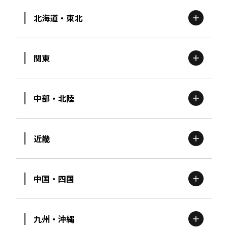
北海道・東北
関東
北海道
エリア
中部・北陸
茨城
エリア
青森
エリア
近畿
新潟
エリア
栃木
エリア
岩手
エリア
中国・四国
滋賀
エリア
富山
エリア
群馬
エリア
宮城
エリア
九州・沖縄