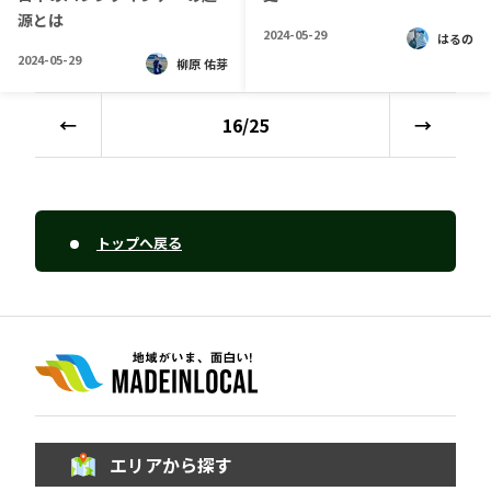
源とは
2024-05-29
はるの
2024-05-29
柳原 佑芽
←
16
/
25
→
トップへ戻る
エリアから探す