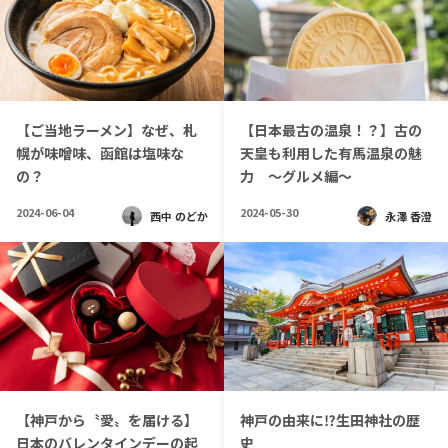
【ご当地ラーメン】なぜ、札
【日本最古の温泉！？】古の
幌が味噌味、函館は塩味な
天皇も利用した有馬温泉の魅
の？
力 ～グルメ編～
2024-06-04
2024-05-30
西中 のどか
永澤 香澄
【神戸から〝愛〟を届ける】
神戸の由来に⁉生田神社の歴
日本のバレンタインデーの起
史