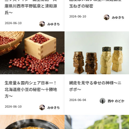
庫県川西市平野鉱泉と清和源
玉ねぎの秘密
氏～
2024-06-10
みゆきち
2024-06-10
みゆきち
生産量＆国内シェア日本一！
網走を見守る幸せの神様～ニ
北海道産小豆の秘密～十勝地
ポポ～
方～
2024-06-04
西中 のどか
2024-06-10
みゆきち