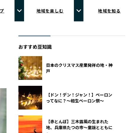
プ
地域を楽しむ
地域を知る
おすすめ豆知識
日本のクリスマス産業発祥の地・神
戸
【ドン！デン！ジャン！】ペーロン
ってなに？～相生ペーロン祭～
【赤とんぼ】三木露風の生まれた
地、兵庫県たつの市～童謡とともに