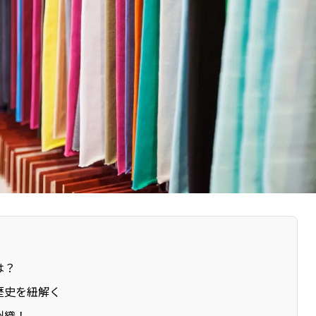
は？
歴史を紐解く
州織！