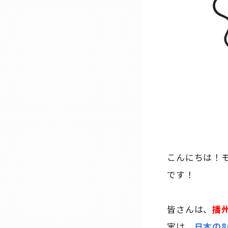
石川
福井
山梨
長野
こんにちは！
岐阜
です！
静岡
皆さんは、
播
愛知
実は、
日本の8