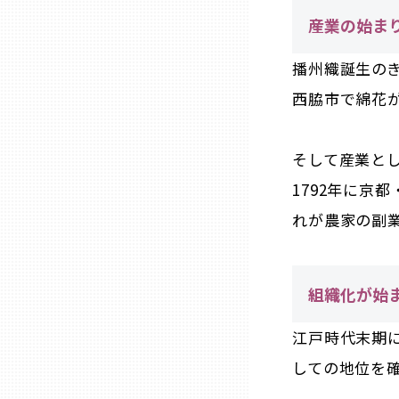
産業の始ま
熊本
播州織誕生のき
西脇市で綿花が
大分
そして産業と
宮崎
1792年に京
鹿児島
れが農家の副
沖縄
組織化が始
江戸時代末期
しての地位を