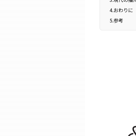
ニッポンの百選大全集
群馬
4
.
おわりに
Sporkle
5
.
参考
埼玉
千葉
東京23区
多摩地域
神奈川
新潟
富山