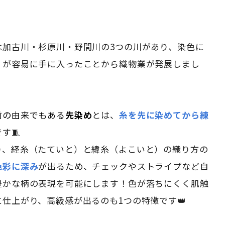
。
は加古川・杉原川・野間川の3つの川があり、染色に
」が容易に手に入ったことから織物業が発展しまし
前の由来でもある
先染め
とは、
糸を先に染めてから練
です🧵
り、経糸（たていと）と緯糸（よこいと）の織り方の
色彩に深み
が出るため、チェックやストライプなど自
豊かな柄の表現を可能にします！色が落ちにくく肌触
仕上がり、高級感が出るのも1つの特徴です👑