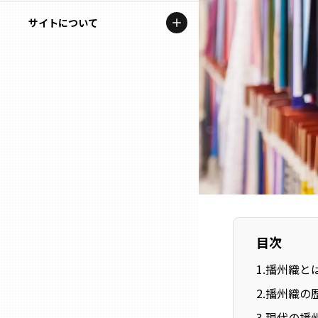
地域を代表する企業100選
記事ライター
サイトについて
岩手
プレスリリース
アンバサダー
私たちの理念
宮城
行政連携記事
お問い合わせ
MILCプロジェクト
秋田
運営会社情報
選出企業特別対談
山形
Localist
SDGsの先駆者
福島
イベント
目次
茨城
飲食店
1
.
播州織と
栃木
2
.
播州織の
地域豆知識
3
.
現代の播