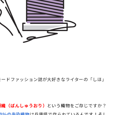
モードファッション誌が大好きなライターの「しほ」
州織（ばんしゅうおり）
という織物
をご存じですか？
0％の先染織物
は兵庫県で作られて
いるんです！そし