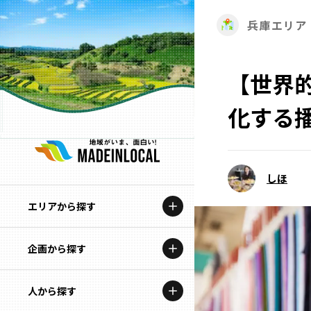
兵庫エリア
【世界
化する
しほ
エリアから探す
企画から探す
北海道
特集コンテンツ
人から探す
青森