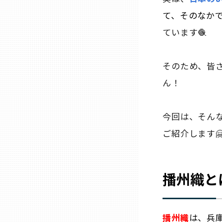
て、そのなか
三重
ています🧶
滋賀
そのため、皆
ん！
京都
大阪市
今回は、そん
ご紹介します
北摂
播州織と
堺・泉州
河内
播州織
は、兵