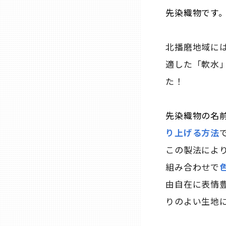
先染織物です
兵庫
奈良
北播磨地域に
適した「軟水
和歌山
た！
鳥取
先染織物の名
り上げる方法
島根
この製法によ
組み合わせで
岡山
由自在に表情
広島
りのよい生地に