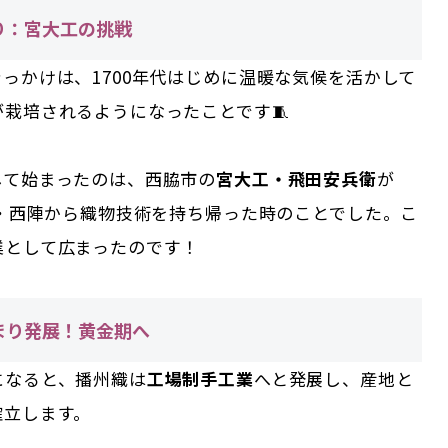
り：宮大工の挑戦
っかけは、1700年代はじめに温暖な気候を活かして
栽培されるようになったことです🧵
して始まったのは、西脇市の
宮大工・飛田安兵衛
が
都・西陣から織物技術を持ち帰った時のことでした。こ
業として広まったのです！
まり発展！黄金期へ
になると、播州織は
工場制手工業
へと発展し、産地と
確立します。