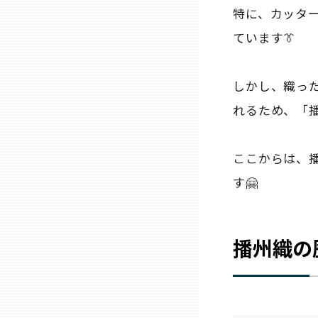
山口
特に、カッタ
ています👔
徳島
しかし、織っ
香川
れるため、「
愛媛
ここからは、
す🤗
高知
福岡
播州織の
佐賀
長崎