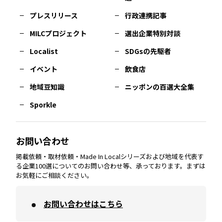
佐賀
エリア
岡山
エリア
北摂
エリア
長野
エリア
東京23区
エリア
福島
エリア
プレスリリース
行政連携記事
MILCプロジェクト
選出企業特別対談
長崎
エリア
広島
エリア
堺・泉州
エリア
岐阜
エリア
多摩
エリア
Localist
SDGsの先駆者
イベント
飲食店
熊本
エリア
山口
エリア
河内
エリア
静岡
エリア
神奈川
エリア
地域豆知識
ニッポンの百選大全集
Sporkle
大分
エリア
徳島
エリア
兵庫
エリア
愛知
エリア
山梨
エリア
お問い合わせ
掲載依頼・取材依頼・Made In Localシリーズおよび地域を代表す
宮崎
エリア
香川
エリア
奈良
エリア
三重
エリア
る企業100選についてのお問い合わせ等、承っております。まずは
お気軽にご相談ください。
お問い合わせはこちら
鹿児島
エリア
愛媛
エリア
和歌山
エリア