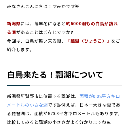
みなさんこんにちは！すみかです🌟
記事ライター
アンバサダー
新潟県
には、毎年冬になると
約6000羽もの白鳥が訪れ
お問い合わせ
会社概要
る湖
があることはご存じですか❓
今回は、白鳥が舞い来る湖、
「瓢湖（ひょうこ）」
をご
紹介します。
白鳥来たる！瓢湖について
新潟県阿賀野市に位置する瓢湖は、
面積が0.08平方キロ
メートルの小さな湖
です🦢例えば、日本一大きな湖であ
る琵琶湖は、面積が670.3平方キロメートルもあります。
比較してみると瓢湖の小ささがよく分かりますね🏊