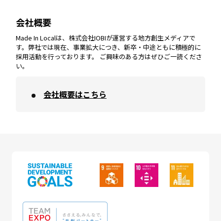
会社概要
沖縄
エリア
高知
エリア
Made In Localは、株式会社IOBIが運営する地方創生メディアで
す。弊社では現在、事業拡大につき、新卒・中途ともに積極的に
採用活動を行っております。 ご興味のある方はぜひご一読くださ
い。
会社概要はこちら