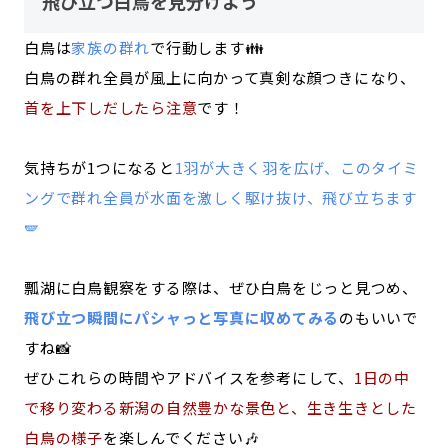
飛び立つ白鳥を見分けよう
白鳥は
家族の群れ
で行動します👪
白鳥の群れ全員が風上に向かって真剣な顔つきになり、
首を上下しだしたら注意
です！
気持ちが1つになると
1羽が大きく羽を広げ、このタイミ
ングで群れ全員が水面を激しく駆け抜け、飛び立ちます
🪽
瓢湖に白鳥観察をする際は、ぜひ白鳥をじっと見つめ、
飛び立つ瞬間にパシャっと写真に収めてみる
のもいいで
すね📸
ぜひこれらの時間やアドバイスを参考にして、
1日の中
で移り変わる新潟の自然豊かな景色と、生き生きとした
白鳥の様子
を楽しんでください🎶