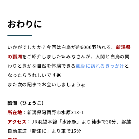
おわりに
いかがでしたか？今回は白鳥が約6000羽訪れる、
新潟県
の瓢湖
をご紹介しました💫みなさんが、人間と白鳥の関
わりと豊かな自然を体験できる
瓢湖に訪れるきっかけ
と
なったらうれしいです☀️
また次の記事でお会いしましょう🛸
瓢湖（ひょうこ）
所在地
：新潟県阿賀野市水原313-1
アクセス
：JR羽越本線「水原駅」より徒歩で30分、磐越
自動車道「新津IC」より車で15分