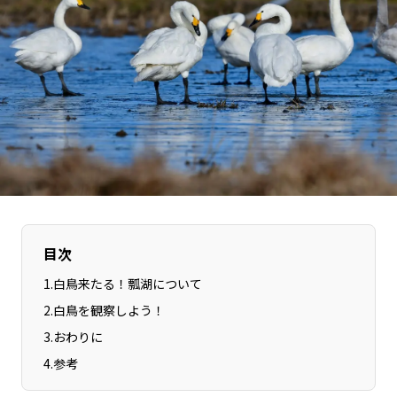
長野エリア
岐阜エリア
静岡エリア
愛知エリア
三重エリア
滋賀エリア
京都エリア
大阪市エリア
北摂エリア
堺・泉州エリア
河内エリア
兵庫エリア
奈良エリア
和歌山エリア
鳥取エリア
島根エリア
岡山エリア
広島エリア
目次
山口エリア
徳島エリア
1
.
白鳥来たる！瓢湖について
香川エリア
愛媛エリア
2
.
白鳥を観察しよう！
高知エリア
福岡エリア
3
.
おわりに
佐賀エリア
長崎エリア
4
.
参考
熊本エリア
大分エリア