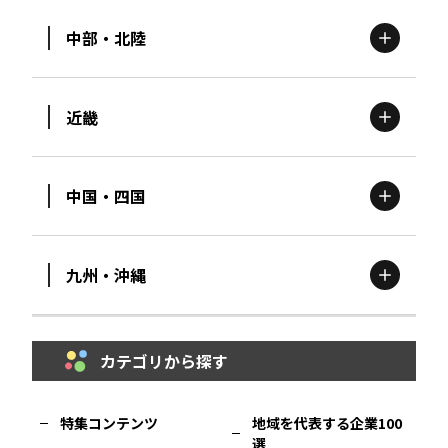
中部・北陸
茨城
エリア
青森
エリア
近畿
新潟
エリア
栃木
エリア
岩手
エリア
中国・四国
滋賀
エリア
富山
エリア
群馬
エリア
宮城
エリア
九州・沖縄
鳥取
エリア
京都
エリア
石川
エリア
埼玉
エリア
秋田
エリア
カテゴリから探す
福岡
エリア
島根
エリア
大阪市
エリア
福井
エリア
千葉
エリア
山形
エリア
特集コンテンツ
地域を代表する企業100
選