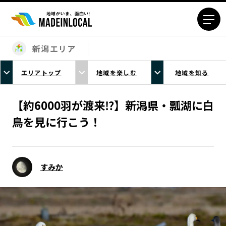
新潟エリア
エリアから探す
エリアトップ
地域を楽しむ
地域を知る
北海道エリア
青森エリア
岩手エリア
宮城エリア
【約6000羽が渡来⁉️】新潟県・瓢湖に白
秋田エリア
山形エリア
鳥を見に行こう！
福島エリア
茨城エリア
栃木エリア
群馬エリア
埼玉エリア
千葉エリア
すみか
東京23区エリア
多摩エリア
神奈川エリア
新潟エリア
富山エリア
石川エリア
福井エリア
山梨エリア