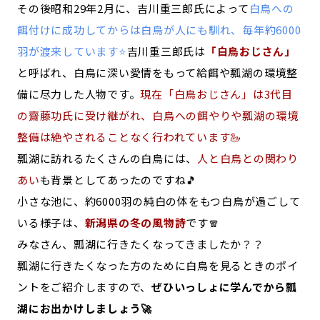
その後昭和29年2月に、吉川重三郎氏によって
白鳥への
餌付けに成功してからは白鳥が人にも馴れ、毎年約6000
羽が渡来しています⭐
吉川重三郎氏は
「白鳥おじさん」
と呼ばれ、白鳥に深い愛情をもって給餌や瓢湖の環境整
備に尽力した人物です。
現在「白鳥おじさん」は3代目
の齋藤功氏に受け継がれ、白鳥への餌やりや瓢湖の環境
整備は絶やされることなく行われています🦢
瓢湖に訪れるたくさんの白鳥には、
人と白鳥との関わり
あい
も背景としてあったのですね🎵
小さな池に、約6000羽の純白の体をもつ白鳥が過ごして
いる様子は、
新潟県の冬の風物詩
です🧣
みなさん、瓢湖に行きたくなってきましたか？？
瓢湖に行きたくなった方のために白鳥を見るときのポイ
ントをご紹介しますので、
ぜひいっしょに学んでから瓢
湖にお出かけしましょう🚀