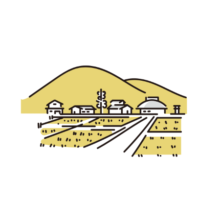
宮崎エリア
鹿児島エリア
沖縄エリア
カテゴリから探す
特集コンテンツ
地域を代表する 企業100選
プレスリリース
行政連携記事
MILCプロジェクト
選出企業特別対談
Localist
SDGsの先駆者
イベント
飲食店
地域豆知識
ニッポンの百選大全集
Sporkle
「人」から探す