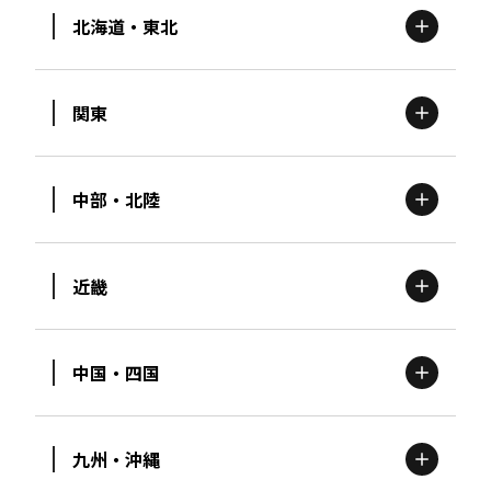
北海道・東北
関東
北海道
エリア
中部・北陸
茨城
エリア
青森
エリア
近畿
新潟
エリア
栃木
エリア
岩手
エリア
中国・四国
滋賀
エリア
富山
エリア
群馬
エリア
宮城
エリア
九州・沖縄
鳥取
エリア
京都
エリア
石川
エリア
埼玉
エリア
秋田
エリア