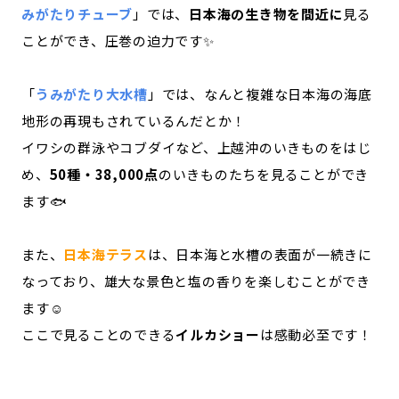
みがたりチューブ
」では、
日本海の生き物を間近に
見る
ことができ、圧巻の迫力です✨
「
うみがたり大水槽
」では、なんと複雑な日本海の海底
地形の再現もされているんだとか！
イワシの群泳やコブダイなど、上越沖のいきものをはじ
め、
50種・38,000点
のいきものたちを見ることができ
ます🐟
また、
日本海テラス
は、日本海と水槽の表面が一続きに
なっており、雄大な景色と塩の香りを楽しむことができ
ます☺️
ここで見ることのできる
イルカショー
は感動必至です！