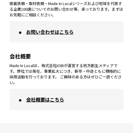
掲載依頼・取材依頼・Made In Localシリーズおよび地域を代表す
宮崎
エリア
香川
エリア
奈良
エリア
三重
エリア
る企業100選についてのお問い合わせ等、承っております。まずは
お気軽にご相談ください。
お問い合わせはこちら
鹿児島
エリア
愛媛
エリア
和歌山
エリア
会社概要
沖縄
エリア
高知
エリア
Made In Localは、株式会社IOBIが運営する地方創生メディアで
す。弊社では現在、事業拡大につき、新卒・中途ともに積極的に
採用活動を行っております。 ご興味のある方はぜひご一読くださ
い。
会社概要はこちら