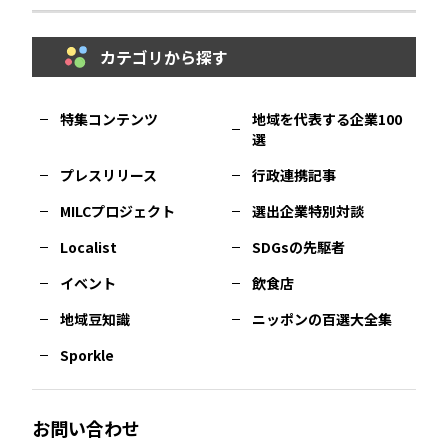
カテゴリから探す
福岡
エリア
島根
エリア
大阪市
エリア
福井
エリア
千葉
エリア
山形
エリア
特集コンテンツ
地域を代表する企業100
選
佐賀
エリア
岡山
エリア
北摂
エリア
長野
エリア
東京23区
エリア
福島
エリア
プレスリリース
行政連携記事
MILCプロジェクト
選出企業特別対談
長崎
エリア
広島
エリア
堺・泉州
エリア
岐阜
エリア
多摩
エリア
Localist
SDGsの先駆者
イベント
飲食店
熊本
エリア
山口
エリア
河内
エリア
静岡
エリア
神奈川
エリア
地域豆知識
ニッポンの百選大全集
Sporkle
大分
エリア
徳島
エリア
兵庫
エリア
愛知
エリア
山梨
エリア
お問い合わせ