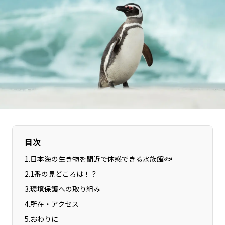
長野エリア
岐阜エリア
静岡エリア
愛知エリア
三重エリア
滋賀エリア
京都エリア
大阪市エリア
北摂エリア
堺・泉州エリア
河内エリア
兵庫エリア
奈良エリア
和歌山エリア
鳥取エリア
島根エリア
岡山エリア
広島エリア
目次
山口エリア
徳島エリア
1
.
日本海の生き物を間近で体感できる水族館🐟
香川エリア
愛媛エリア
2
.
1番の見どころは！？
高知エリア
福岡エリア
3
.
環境保護への取り組み
佐賀エリア
長崎エリア
4
.
所在・アクセス
熊本エリア
大分エリア
5
.
おわりに