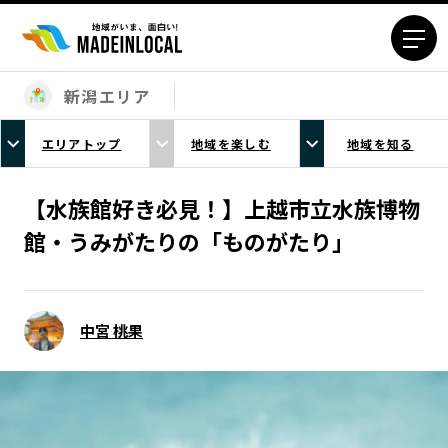
新潟エリア
エリアから探す
エリアトップ
地域を楽しむ
地域を知る
北海道エリア
青森エリア
岩手エリア
宮城エリア
【水族館好き必見！】上越市立水族博物
秋田エリア
山形エリア
館・うみがたりの「ものがたり」
福島エリア
茨城エリア
栃木エリア
群馬エリア
埼玉エリア
千葉エリア
中宮 桃果
東京23区エリア
多摩エリア
神奈川エリア
新潟エリア
富山エリア
石川エリア
福井エリア
山梨エリア