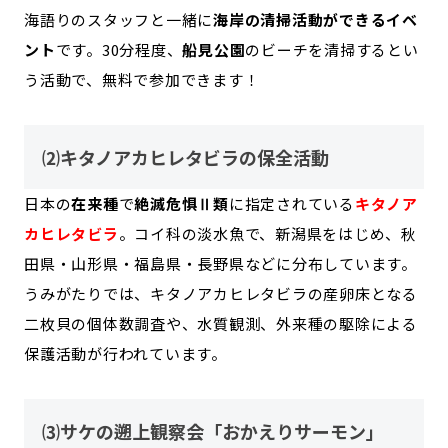
海語りのスタッフと一緒に
海岸の清掃活動ができるイベ
ント
です。30分程度、
船見公園
のビーチを清掃するとい
う活動で、無料で参加できます！
⑵キタノアカヒレタビラの保全活動
日本の
在来種
で
絶滅危惧Ⅱ類
に指定されている
キタノア
カヒレタビラ
。コイ科の淡水魚で、新潟県をはじめ、秋
田県・山形県・福島県・長野県などに分布しています。
うみがたりでは、キタノアカヒレタビラの産卵床となる
二枚貝の個体数調査や、水質観測、外来種の駆除による
保護活動が行われています。
⑶サケの遡上観察会「おかえりサーモン」