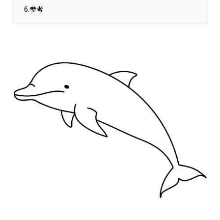
宮崎エリア
鹿児島エリア
6
.
参考
沖縄エリア
カテゴリから探す
特集コンテンツ
地域を代表する 企業100選
プレスリリース
行政連携記事
MILCプロジェクト
選出企業特別対談
Localist
SDGsの先駆者
イベント
飲食店
地域豆知識
ニッポンの百選大全集
Sporkle
「人」から探す