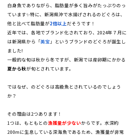
白身魚でありながら、脂肪量が多く旨みがたっぷりのっ
ています✨特に、新潟県沖で水揚げされるのどぐろは、
他と比べて脂肪量が
2倍以上
だそうです！
近年では、各地でブランド化されており、2024年７月に
は新潟県から「
美宝
」というブランドのどぐろが誕生し
ました!
一般的な旬は秋から冬ですが、新潟では産卵期にかかる
夏から秋
が旬とされています。
ではなぜ、のどぐろは高級魚とされているのでしょう
か？
その理由は2つあります！
1つは、もともとの
漁獲量が少ない
からです。水深約
200mに生息している深海魚であるため、漁獲量が非常