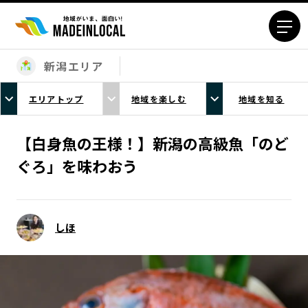
新潟エリア
エリアから探す
エリアトップ
地域を楽しむ
地域を知る
北海道エリア
青森エリア
岩手エリア
宮城エリア
【白身魚の王様！】新潟の高級魚「のど
秋田エリア
山形エリア
ぐろ」を味わおう
福島エリア
茨城エリア
栃木エリア
群馬エリア
埼玉エリア
千葉エリア
しほ
東京23区エリア
多摩エリア
神奈川エリア
新潟エリア
富山エリア
石川エリア
福井エリア
山梨エリア