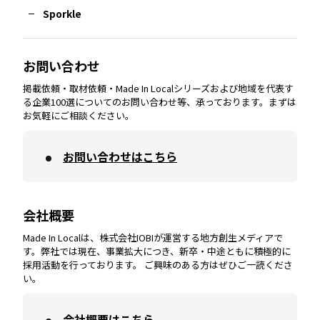
Sporkle
大分
エリア
徳島
エリア
兵庫
エリア
愛知
エリア
山梨
エリア
お問い合わせ
掲載依頼・取材依頼・Made In Localシリーズおよび地域を代表す
宮崎
エリア
香川
エリア
奈良
エリア
三重
エリア
る企業100選についてのお問い合わせ等、承っております。まずは
お気軽にご相談ください。
お問い合わせはこちら
鹿児島
エリア
愛媛
エリア
和歌山
エリア
会社概要
沖縄
エリア
高知
エリア
Made In Localは、株式会社IOBIが運営する地方創生メディアで
す。弊社では現在、事業拡大につき、新卒・中途ともに積極的に
採用活動を行っております。 ご興味のある方はぜひご一読くださ
い。
会社概要はこちら