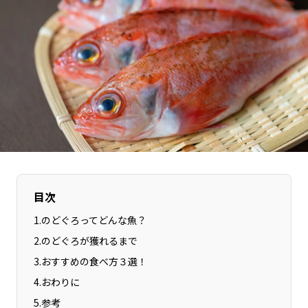
長野エリア
岐阜エリア
静岡エリア
愛知エリア
三重エリア
滋賀エリア
京都エリア
大阪市エリア
北摂エリア
堺・泉州エリア
河内エリア
兵庫エリア
奈良エリア
和歌山エリア
鳥取エリア
島根エリア
岡山エリア
広島エリア
目次
山口エリア
徳島エリア
1
.
のどぐろってどんな魚？
香川エリア
愛媛エリア
2
.
のどぐろが獲れるまで
高知エリア
福岡エリア
3
.
おすすめの食べ方３選！
佐賀エリア
長崎エリア
4
.
おわりに
熊本エリア
大分エリア
5
.
参考