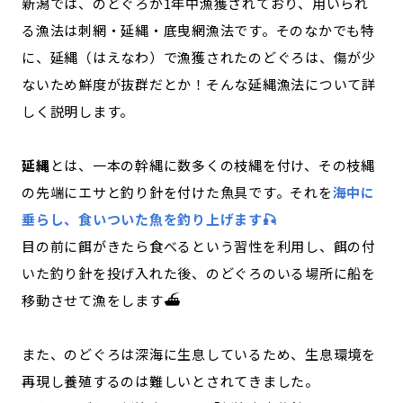
新潟では、のどぐろが1年中漁獲されており、用いられ
る漁法は刺網・延縄・底曳網漁法です。そのなかでも特
に、延縄（はえなわ）で漁獲されたのどぐろは、傷が少
ないため鮮度が抜群だとか！そんな延縄漁法について詳
しく説明します。
延縄
とは、一本の幹縄に数多くの枝縄を付け、その枝縄
の先端にエサと釣り針を付けた魚具です。それを
海中に
垂らし、食いついた魚を釣り上げます🎣
目の前に餌がきたら食べるという習性を利用し、餌の付
いた釣り針を投げ入れた後、のどぐろのいる場所に船を
移動させて漁をします⛴️
また、のどぐろは深海に生息しているため、生息環境を
再現し養殖するのは難しいとされてきました。