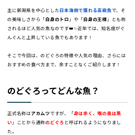
記事ライター
アンバサダー
主に新潟県を中心とした
日本海側で獲れる高級魚
で、そ
の美味しさから「
白身のトロ
」や「
白身の王様
」とも称
されるほど人気の魚なのです👑✨近年では、知名度がぐ
お問い合わせ
会社概要
んぐんと上昇している魚でもあります！
そこで今回は、のどぐろの特徴や人気の理由、さらには
おすすめの食べ方まで、余すことなくご紹介します！
のどぐろってどんな魚？
正式名称は
アカムツ
ですが、「
身は赤く、喉の奥は黒
い
」ことから通称
のどぐろ
と呼ばれるようになりまし
た。