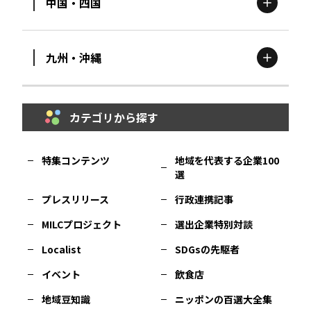
中国・四国
滋賀
エリア
富山
エリア
群馬
エリア
宮城
エリア
九州・沖縄
鳥取
エリア
京都
エリア
石川
エリア
埼玉
エリア
秋田
エリア
カテゴリから探す
福岡
エリア
島根
エリア
大阪市
エリア
福井
エリア
千葉
エリア
山形
エリア
特集コンテンツ
地域を代表する企業100
選
佐賀
エリア
岡山
エリア
北摂
エリア
長野
エリア
東京23区
エリア
福島
エリア
プレスリリース
行政連携記事
MILCプロジェクト
選出企業特別対談
長崎
エリア
広島
エリア
堺・泉州
エリア
岐阜
エリア
多摩
エリア
Localist
SDGsの先駆者
イベント
飲食店
熊本
エリア
山口
エリア
河内
エリア
静岡
エリア
神奈川
エリア
地域豆知識
ニッポンの百選大全集