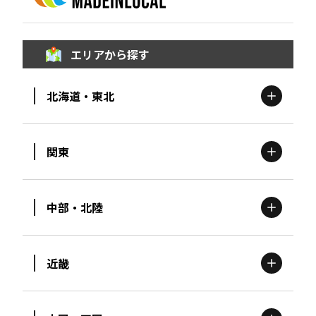
エリアから探す
北海道・東北
関東
北海道
エリア
中部・北陸
茨城
エリア
青森
エリア
近畿
新潟
エリア
栃木
エリア
岩手
エリア