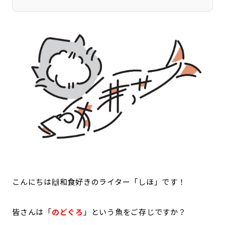
宮崎エリア
鹿児島エリア
沖縄エリア
カテゴリから探す
特集コンテンツ
地域を代表する 企業100選
プレスリリース
行政連携記事
MILCプロジェクト
選出企業特別対談
Localist
SDGsの先駆者
イベント
飲食店
地域豆知識
ニッポンの百選大全集
Sporkle
こんにちは🙌和食好きのライター「しほ」です！
皆さんは「
のどぐろ
」という魚をご存じですか？
「人」から探す