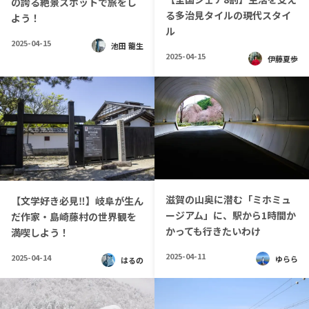
の誇る絶景スポットで旅をし
る多治見タイルの現代スタイ
長野エリア
岐阜エリア
よう！
ル
静岡エリア
愛知エリア
2025-04-15
池田 龍生
2025-04-15
伊藤夏歩
三重エリア
滋賀エリア
京都エリア
大阪市エリア
北摂エリア
堺・泉州エリア
河内エリア
兵庫エリア
奈良エリア
和歌山エリア
鳥取エリア
島根エリア
岡山エリア
広島エリア
滋賀の山奥に潜む「ミホミュ
【文学好き必見‼】岐阜が生ん
山口エリア
徳島エリア
ージアム」に、駅から1時間か
だ作家・島崎藤村の世界観を
かっても行きたいわけ
香川エリア
愛媛エリア
満喫しよう！
高知エリア
福岡エリア
2025-04-11
2025-04-14
ゆらら
はるの
佐賀エリア
長崎エリア
熊本エリア
大分エリア