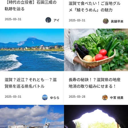
【時代の立役者】石田三成の
滋賀で食べたい！ご当地グル
軌跡を辿る
メ「鯖そうめん」の魅力
2025-03-31
2025-03-31
アイ
眞鍋早来
滋賀？近江？それとも…？滋
長寿の秘訣！？滋賀県の地産
賀県を巡る県名バトル
地消の取り組みにせまる！
2025-03-31
2025-03-28
ゆらら
中宮 桃果