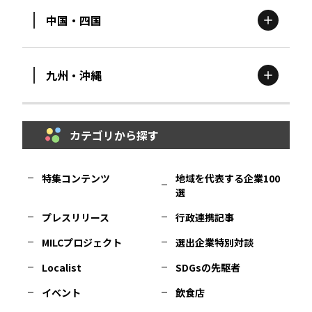
中国・四国
滋賀
エリア
富山
エリア
群馬
エリア
宮城
エリア
九州・沖縄
鳥取
エリア
京都
エリア
石川
エリア
埼玉
エリア
秋田
エリア
カテゴリから探す
福岡
エリア
島根
エリア
大阪市
エリア
福井
エリア
千葉
エリア
山形
エリア
特集コンテンツ
地域を代表する企業100
選
佐賀
エリア
岡山
エリア
北摂
エリア
長野
エリア
東京23区
エリア
福島
エリア
プレスリリース
行政連携記事
MILCプロジェクト
選出企業特別対談
長崎
エリア
広島
エリア
堺・泉州
エリア
岐阜
エリア
多摩
エリア
Localist
SDGsの先駆者
イベント
飲食店