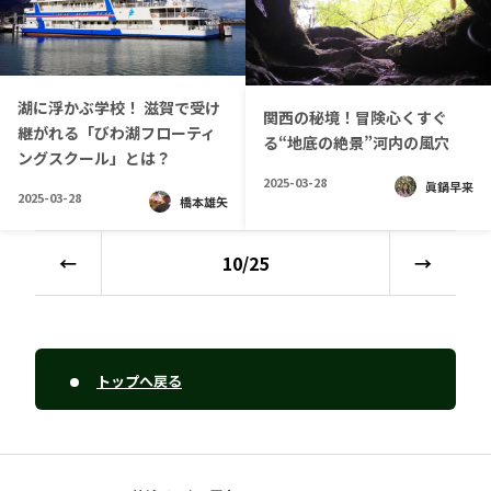
湖に浮かぶ学校！ 滋賀で受け
関西の秘境！冒険心くすぐ
継がれる「びわ湖フローティ
る“地底の絶景”河内の風穴
ングスクール」とは？
2025-03-28
眞鍋早来
2025-03-28
橋本雄矢
←
10
/
25
→
トップへ戻る