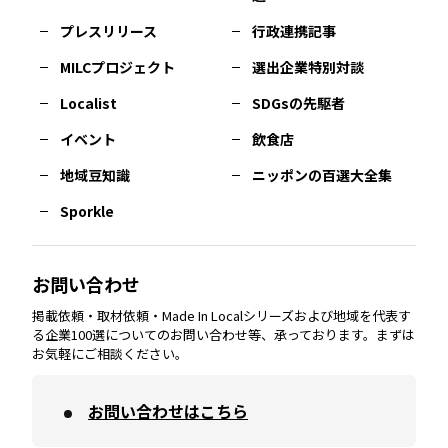
佐賀
エリア
岡山
エリア
北摂
エリア
長野
エリア
東京23区
エリア
福島
エリア
プレスリリース
行政連携記事
MILCプロジェクト
選出企業特別対談
長崎
エリア
広島
エリア
堺・泉州
エリア
岐阜
エリア
多摩
エリア
Localist
SDGsの先駆者
イベント
飲食店
熊本
エリア
山口
エリア
河内
エリア
静岡
エリア
神奈川
エリア
地域豆知識
ニッポンの百選大全集
Sporkle
大分
エリア
徳島
エリア
兵庫
エリア
愛知
エリア
山梨
エリア
お問い合わせ
掲載依頼・取材依頼・Made In Localシリーズおよび地域を代表す
宮崎
エリア
香川
エリア
奈良
エリア
三重
エリア
る企業100選についてのお問い合わせ等、承っております。まずは
お気軽にご相談ください。
お問い合わせはこちら
鹿児島
エリア
愛媛
エリア
和歌山
エリア