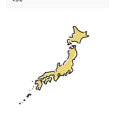
4
.
参考
宮崎エリア
鹿児島エリア
沖縄エリア
カテゴリから探す
特集コンテンツ
地域を代表する 企業100選
プレスリリース
行政連携記事
MILCプロジェクト
選出企業特別対談
Localist
SDGsの先駆者
イベント
飲食店
地域豆知識
ニッポンの百選大全集
Sporkle
「人」から探す