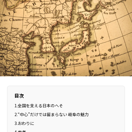
長野エリア
岐阜エリア
静岡エリア
愛知エリア
三重エリア
滋賀エリア
京都エリア
大阪市エリア
北摂エリア
堺・泉州エリア
河内エリア
兵庫エリア
奈良エリア
和歌山エリア
鳥取エリア
島根エリア
岡山エリア
広島エリア
山口エリア
徳島エリア
目次
香川エリア
愛媛エリア
1
.
全国を支える日本のへそ
高知エリア
福岡エリア
2
.
“中心”だけでは留まらない 岐阜の魅力
佐賀エリア
長崎エリア
3
.
おわりに
熊本エリア
大分エリア