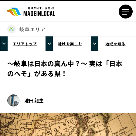
岐阜エリア
エリアから探す
エリアトップ
地域を楽しむ
地域を知る
北海道エリア
青森エリア
岩手エリア
宮城エリア
〜岐阜は日本の真ん中？〜 実は「日本
秋田エリア
山形エリア
のへそ」がある県！
福島エリア
茨城エリア
栃木エリア
群馬エリア
埼玉エリア
千葉エリア
池田 龍生
東京23区エリア
多摩エリア
神奈川エリア
新潟エリア
富山エリア
石川エリア
福井エリア
山梨エリア