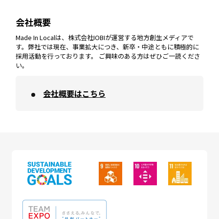
会社概要
沖縄
エリア
高知
エリア
Made In Localは、株式会社IOBIが運営する地方創生メディアで
す。弊社では現在、事業拡大につき、新卒・中途ともに積極的に
採用活動を行っております。 ご興味のある方はぜひご一読くださ
い。
会社概要はこちら