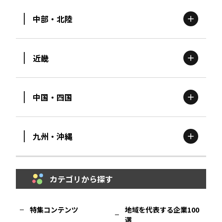
中部・北陸
茨城
エリア
青森
エリア
近畿
新潟
エリア
栃木
エリア
岩手
エリア
中国・四国
滋賀
エリア
富山
エリア
群馬
エリア
宮城
エリア
九州・沖縄
鳥取
エリア
京都
エリア
石川
エリア
埼玉
エリア
秋田
エリア
カテゴリから探す
福岡
エリア
島根
エリア
大阪市
エリア
福井
エリア
千葉
エリア
山形
エリア
特集コンテンツ
地域を代表する企業100
選