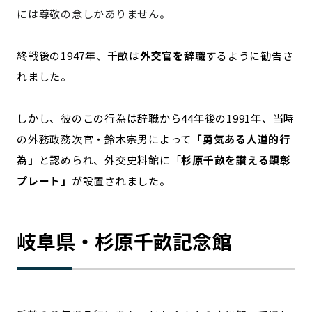
には尊敬の念しかありません。
終戦後の1947年、千畝は
外交官を辞職
するように勧告さ
れました。
しかし、彼のこの行為は辞職から44年後の1991年、当時
の外務政務次官・鈴木宗男によって
「勇気ある人道的行
為」
と認められ、外交史料館に「
杉原千畝を讃える顕彰
プレート」
が設置されました。
岐阜県・杉原千畝記念館