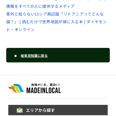
情報をすべての人に提供するメディア
意外と知らないロシア周辺国「リトアニアってどんな
国？」 | 読むだけで世界地図が頭に入る本 | ダイヤモン
ド・オンライン
岐阜豆知識に戻る
エリアから探す