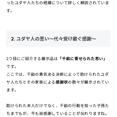
ったユダヤ人たちの経緯について詳しく解説されていま
す。
2.
ユダヤ人の思い～代々受け継ぐ感謝～
2つ目にご紹介する展示品は
「千畝に寄せられた思い」
です。
ここでは、千畝の勇気ある決断によって助けられたユダ
ヤ人たちとその家族による
感謝状
の数々が展示されてい
ます。
助けられた本人だけでなく、千畝の行動を知った子孫た
ちまでもが、今も尚感謝していることが伝わりますね。