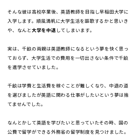
そんな彼は高校卒業後、英語教師を目指し早稲田大学に
入学します。順風満帆に大学生活を謳歌するかと思いき
や、なんと
大学を中退
してしまいます。
実は、千畝の両親は英語教師になるという夢を快く思っ
ておらず、大学生活での費用を一切出さない条件で千畝
を進学させていました。
千畝は学費と生活費を稼ぐことが難しくなり、中退の道
を選びましたが英語に関わる仕事がしたいという夢は捨
てませんでした。
なんとかして英語を学びたいと思っていたその時、国の
公費で留学ができる外務省の留学制度を見つけました。