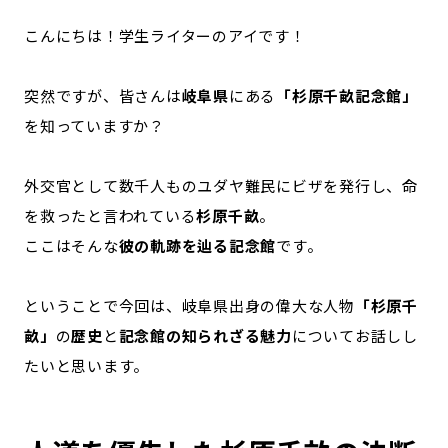
記事ライター
アンバサダー
こんにちは！学生ライターのアイです！
お問い合わせ
会社概要
突然ですが、皆さんは
岐阜県
にある
「杉原千畝記念館」
を知っていますか？
外交官として数千人ものユダヤ難民にビザを発行し、命
を救ったと言われている
杉原千畝
。
ここはそんな
彼の軌跡を辿る記念館
です。
ということで今回は、岐阜県出身の偉大な人物
「杉原千
畝」
の
歴史
と
記念館の知られざる魅力
についてお話しし
たいと思います。