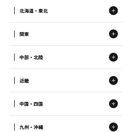
北海道・東北
関東
北海道
エリア
中部・北陸
茨城
エリア
青森
エリア
近畿
新潟
エリア
栃木
エリア
岩手
エリア
中国・四国
滋賀
エリア
富山
エリア
群馬
エリア
宮城
エリア
九州・沖縄