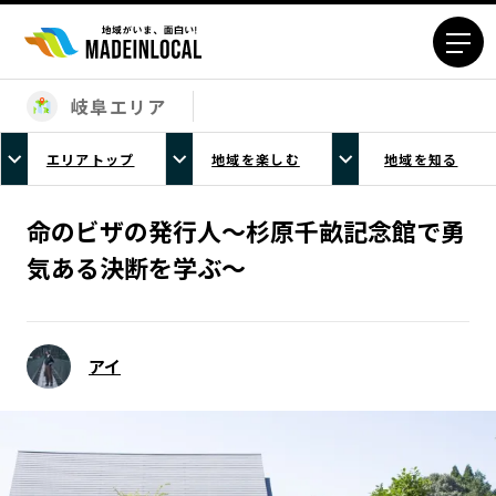
岐阜エリア
エリアから探す
エリアトップ
地域を楽しむ
地域を知る
北海道エリア
青森エリア
岩手エリア
宮城エリア
命のビザの発行人～杉原千畝記念館で勇
秋田エリア
山形エリア
気ある決断を学ぶ～
福島エリア
茨城エリア
栃木エリア
群馬エリア
埼玉エリア
千葉エリア
アイ
東京23区エリア
多摩エリア
神奈川エリア
新潟エリア
富山エリア
石川エリア
福井エリア
山梨エリア