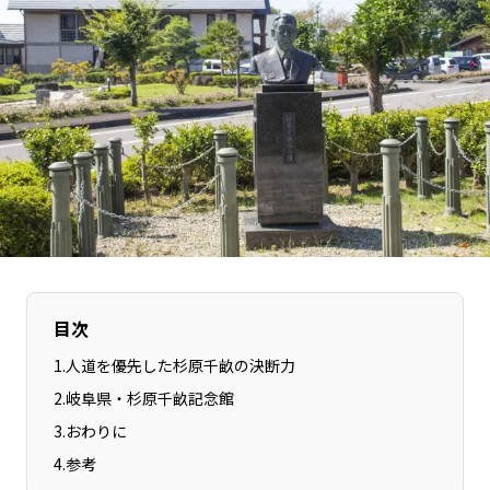
長野エリア
岐阜エリア
静岡エリア
愛知エリア
三重エリア
滋賀エリア
京都エリア
大阪市エリア
北摂エリア
堺・泉州エリア
河内エリア
兵庫エリア
奈良エリア
和歌山エリア
鳥取エリア
島根エリア
岡山エリア
広島エリア
目次
山口エリア
徳島エリア
1
.
人道を優先した杉原千畝の決断力
香川エリア
愛媛エリア
2
.
岐阜県・杉原千畝記念館
高知エリア
福岡エリア
3
.
おわりに
佐賀エリア
長崎エリア
4
.
参考
熊本エリア
大分エリア