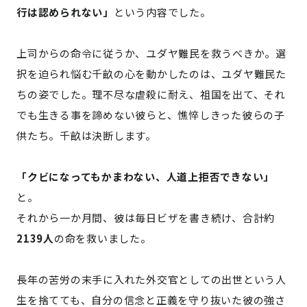
行は認められない」
という内容でした。
上司からの命令に従うか、ユダヤ難民を救うべきか。選
択を迫られ悩む千畝の心を動かしたのは、ユダヤ難民た
ちの姿でした。理不尽な虐殺に耐え、祖国を出て、それ
でも生きる事を諦めない彼らと、憔悴しきった彼らの子
供たち。千畝は決断します。
「クビになってもかまわない、人道上拒否できない」
と。
それから一か月間、彼は毎日ビザを書き続け、合計約
2139人
の命を救いました。
長年の苦労の末手に入れた外交官としての出世という人
生を捨てても、自分の信念と正義を守り抜いた彼の強さ