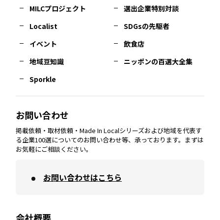
MILCプロジェクト
選出企業特別対談
長崎
エリア
広島
エリア
堺・泉州
エリア
岐阜
エリア
多摩
エリア
Localist
SDGsの先駆者
イベント
飲食店
熊本
エリア
山口
エリア
河内
エリア
静岡
エリア
神奈川
エリア
地域豆知識
ニッポンの百選大全集
Sporkle
大分
エリア
徳島
エリア
兵庫
エリア
愛知
エリア
山梨
エリア
お問い合わせ
掲載依頼・取材依頼・Made In Localシリーズおよび地域を代表す
宮崎
エリア
香川
エリア
奈良
エリア
三重
エリア
る企業100選についてのお問い合わせ等、承っております。まずは
お気軽にご相談ください。
お問い合わせはこちら
鹿児島
エリア
愛媛
エリア
和歌山
エリア
会社概要
沖縄
エリア
高知
エリア