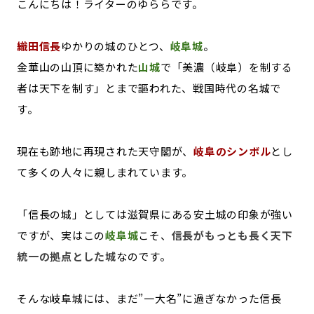
こんにちは！ライターのゆららです。
記事ライター
アンバサダー
織田信長
ゆかりの城のひとつ、
岐阜城
。
お問い合わせ
会社概要
金華山の山頂に築かれた
山城
で「美濃（岐阜）を制する
者は天下を制す」とまで謳われた、戦国時代の名城で
す。
現在も跡地に再現された天守閣が、
岐阜のシンボル
とし
て多くの人々に親しまれています。
「信長の城」としては滋賀県にある安土城の印象が強い
ですが、実はこの
岐阜城
こそ、
信長がもっとも長く天下
統一の拠点とした城
なのです。
そんな岐阜城には、まだ”一大名”に過ぎなかった信長