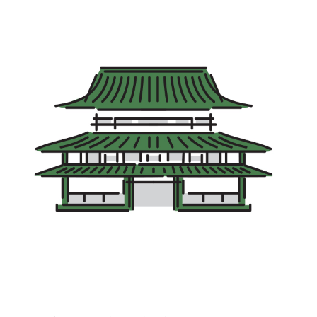
宮崎エリア
鹿児島エリア
沖縄エリア
カテゴリから探す
特集コンテンツ
地域を代表する 企業100選
プレスリリース
行政連携記事
MILCプロジェクト
選出企業特別対談
Localist
SDGsの先駆者
イベント
飲食店
地域豆知識
ニッポンの百選大全集
Sporkle
「人」から探す