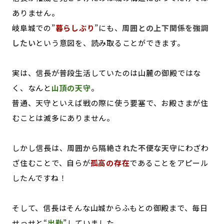
ありません。
岐阜城での”
暮らしぶり
”にも、
周囲との上下関係を強調
したい
という意図を、読み取ることができます。
実は、信長が普段生活していたのは山麓の御殿ではな
く、なんと
山頂の天守
。
普通、天守といえば戦の際に使う要塞で、お殿さまが住
むことは滅多にありません。
しかし信長は、
周囲から隔絶された不便な天守
にわざわ
ざ住むことで、自らが
孤高の存在
であることをアピール
したんですね！
そして、信長はそんな山城からふもとの御殿まで、毎日
せっせと“
出勤
”していました。