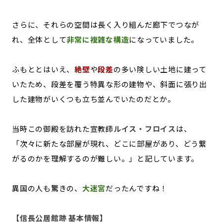
さらに、それらの空間は長く入り組んだ廊下でつなが
れ、全体として
非常に複雑な構造
になっていました。
ふもととはいえ、
絶壁
や
段差
の多い険しい土地に建って
いたため、段差を覆う特異な形の建物や、斜面に張り出
した建物がいくつも立ち並んでいたのだとか。
当時この御殿を訪れた宣教師
ルイス・フロイス
は、
「次々に新たな部屋が現れ、どこに部屋があり、どう繋
がるのかを理解するのが難しい。」と記しています。
異国の人も驚きの、
大迷宮
だったんですね！
【信長公居館跡 基本情報】