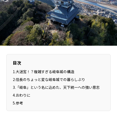
長野エリア
岐阜エリア
静岡エリア
愛知エリア
三重エリア
滋賀エリア
京都エリア
大阪市エリア
北摂エリア
堺・泉州エリア
河内エリア
兵庫エリア
奈良エリア
和歌山エリア
目次
鳥取エリア
島根エリア
1
.
大迷宮！？複雑すぎる岐阜城の構造
岡山エリア
広島エリア
2
.
信長のちょっと変な岐阜城での暮らしぶり
山口エリア
徳島エリア
3
.
「岐阜」という名に込めた、天下統一への強い意志
香川エリア
愛媛エリア
4
.
おわりに
高知エリア
福岡エリア
5
.
参考
佐賀エリア
長崎エリア
熊本エリア
大分エリア