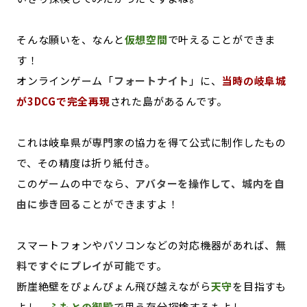
そんな願いを、なんと
仮想空間
で叶えることができま
す！
オンラインゲーム「
フォートナイト
」に、
当時の岐阜城
が3DCGで完全再現
された島があるんです。
これは岐阜県が専門家の協力を得て公式に制作したもの
で、その精度は折り紙付き。
このゲームの中でなら、
アバターを操作して、城内を自
由に歩き回る
ことができますよ！
スマートフォンやパソコンなどの対応機器があれば、
無
料ですぐにプレイが可能
です。
断崖絶壁をぴょんぴょん飛び越えながら
天守
を目指すも
よし、
ふもとの御殿
で思う存分探検するもよし。