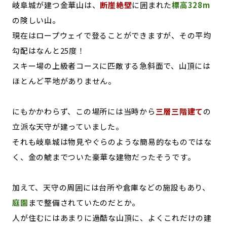
岐阜城が建つ金華山は、
断崖絶壁
に囲まれた
標高328m
の険しい山。
現在はロープウェイで登ることができますが、その平均
勾配はなんと25度！
スキー場の上級者コースに匹敵する急斜面で、山頂には
ほとんど平地がありません。
にもかかわらず、この場所には当時から
三層三階建て
の
立派な天守が建っていました。
それも岐阜城は物見やぐらのような簡易的なものではな
く、金の鯱までついた豪華な建物だったそうです。
加えて、天守の周囲には台所や倉庫などの施設もあり、
庭園
まで整備されていたのだとか。
人が住むにはあまりに過酷な山頂に、よくこれだけの建