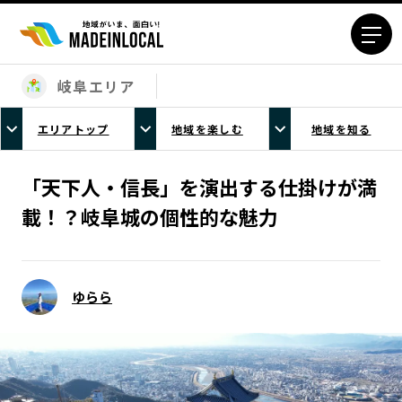
岐阜エリア
エリアから探す
エリアトップ
地域を楽しむ
地域を知る
北海道エリア
青森エリア
岩手エリア
宮城エリア
「天下人・信長」を演出する仕掛けが満
秋田エリア
山形エリア
載！？岐阜城の個性的な魅力
福島エリア
茨城エリア
栃木エリア
群馬エリア
埼玉エリア
千葉エリア
ゆらら
東京23区エリア
多摩エリア
神奈川エリア
新潟エリア
富山エリア
石川エリア
福井エリア
山梨エリア