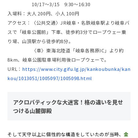
10/17～3/15 9:30～16:30
入場料：大人 200円、小人 100円
アクセス：〈公共交通〉JR岐阜・名鉄岐阜駅より岐阜バ
スで「岐阜公園前」下車、徒歩約3分でロープウェー乗
り場、山頂駅から徒歩約8分。
〈車〉東海北陸道「岐阜各務原IC」より約
8km、岐阜公園駐車場利用後ロープウェーで。
URL：
https://www.city.gifu.lg.jp/kankoubunka/kan
kou/1013051/1005097/1005098.html
アクロバティックな大迷宮！格の違いを見せ
つける山麓御殿
そして天守以上に個性的な構造をしていたのが当時、
金