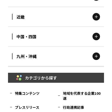
茨城
エリア
青森
エリア
近畿
新潟
エリア
栃木
エリア
岩手
エリア
中国・四国
滋賀
エリア
富山
エリア
群馬
エリア
宮城
エリア
九州・沖縄
鳥取
エリア
京都
エリア
石川
エリア
埼玉
エリア
秋田
エリア
カテゴリから探す
福岡
エリア
島根
エリア
大阪市
エリア
福井
エリア
千葉
エリア
山形
エリア
特集コンテンツ
地域を代表する企業100
選
佐賀
エリア
岡山
エリア
北摂
エリア
長野
エリア
東京23区
エリア
福島
エリア
プレスリリース
行政連携記事