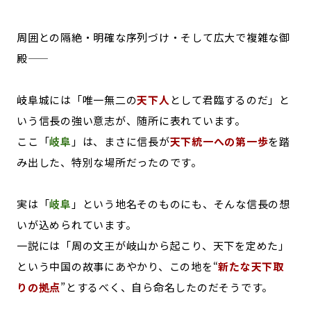
周囲との隔絶・明確な序列づけ・そして広大で複雑な御
殿——
岐阜城には「唯一無二の
天下人
として君臨するのだ」と
いう信長の強い意志が、随所に表れています。
ここ「
岐阜
」は、まさに信長が
天下統一への第一歩
を踏
み出した、特別な場所だったのです。
実は「
岐阜
」という地名そのものにも、そんな信長の想
いが込められています。
一説には「周の文王が岐山から起こり、天下を定めた」
という中国の故事にあやかり、この地を“
新たな天下取
りの拠点
”とするべく、自ら命名したのだそうです。