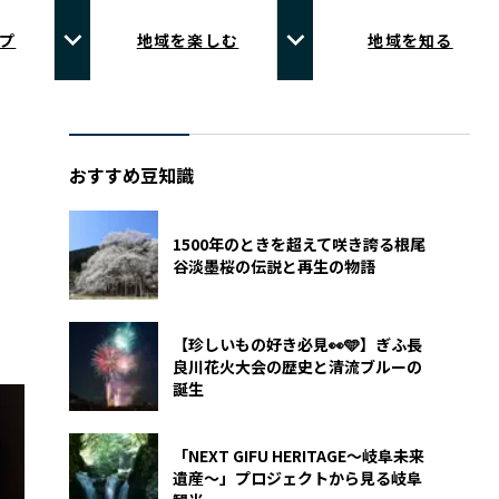
プ
地域を楽しむ
地域を知る
おすすめ豆知識
1500年のときを超えて咲き誇る――根尾
谷淡墨桜の伝説と再生の物語
【珍しいもの好き必見👀🩵】ぎふ長
良川花火大会の歴史と清流ブルーの
誕生
「NEXT GIFU HERITAGE〜岐阜未来
遺産〜」プロジェクトから見る岐阜