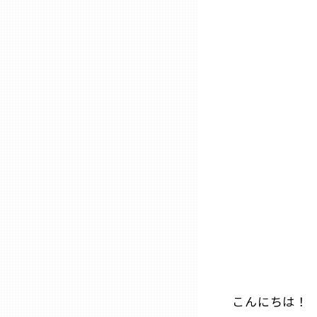
石川
福井
山梨
長野
岐阜
静岡
こんにちは！
愛知