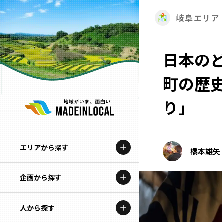
岐阜エリア
日本の
町の歴
り」
エリアから探す
橋本雄矢
企画から探す
北海道
特集コンテンツ
人から探す
青森