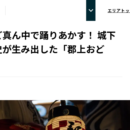
エリアトッ
ど真ん中で踊りあかす！ 城下
史が生み出した「郡上おど