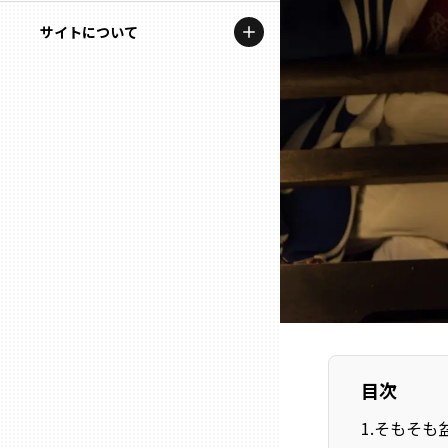
地域を代表する企業100選
記事ライター
サイトについて
岩手
プレスリリース
アンバサダー
私たちの理念
宮城
行政連携記事
お問い合わせ
MILCプロジェクト
秋田
運営会社情報
選出企業特別対談
山形
Localist
SDGsの先駆者
福島
イベント
茨城
飲食店
目次
栃木
地域豆知識
1
.
そもそも