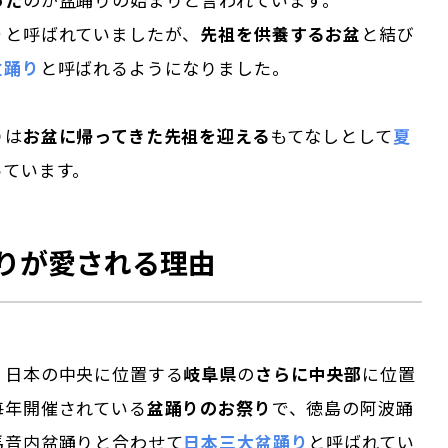
り
と呼ばれていましたが、
先祖を供養するお盆
と結び
盆踊り
と呼ばれるようになりました。
りは
お盆に帰ってきた先祖を迎える
もてなしとして
夏
っています。
りが愛される理由
、日本の中央に位置する
岐阜県
の
さらに中央部
に位置
毎年開催されている
盆踊りのお祭り
で、徳島の阿波踊
馬音内盆踊りと合わせて
日本三大盆踊り
と呼ばれてい