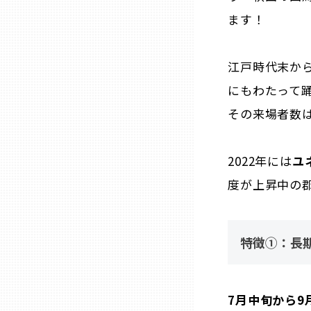
ます！
熊本
江戸時代末から
大分
にもわたって
その来場者数
宮崎
2022年には
ユ
鹿児島
度が上昇中の
沖縄
特徴①：長
7月中旬から9