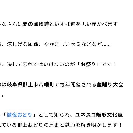
！
みなさんは
夏の風物詩
といえば何を思い浮かべます
、涼しげな風鈴、やかましいセミなどなど.....。
が、決して忘れてはいけないのが「
お祭り
」です！
のは
岐阜県郡上市八幡町
で毎年開催される
盆踊り大会
」。
る「
徹夜おどり
」として知られ、
ユネスコ無形文化遺
れている郡上おどりの歴史と魅力を解き明かします！