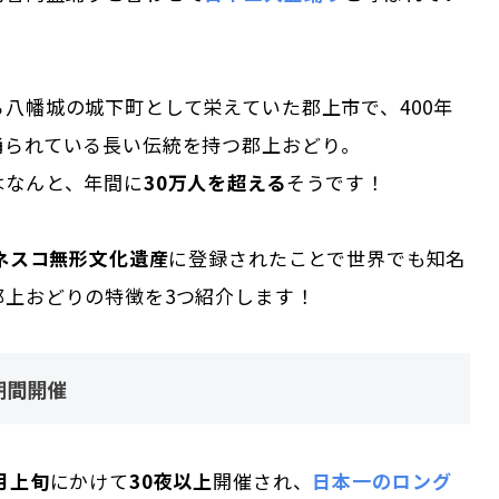
八幡城の城下町として栄えていた郡上市で、400年
踊られている長い伝統を持つ郡上おどり。
はなんと、年間に
30万人を超える
そうです！
ネスコ無形文化遺産
に登録されたことで世界でも知名
郡上おどりの特徴を3つ紹介します！
期間開催
月上旬
にかけて
30夜以上
開催され、
日本一のロング