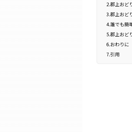
ニッポンの百選大全集
2
.
郡上おど
群馬
3
.
郡上おど
Sporkle
埼玉
4
.
誰でも簡
5
.
郡上おど
千葉
6
.
おわりに
7
.
引用
東京23区
多摩地域
神奈川
新潟
富山