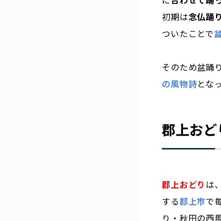
山口
初期は
念仏踊
ついたことで
徳島
そのため盆踊
香川
の風物詩
とな
愛媛
郡上おど
高知
福岡
郡上おどり
は
佐賀
する
郡上市
で
り・秋田の西
長崎