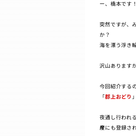
ー、橋本です
三重
突然ですが、
滋賀
か？
海を漂う浮き輪
京都
沢山あります
大阪市
今回紹介する
北摂
「
郡上おどり
堺・泉州
夜通し行われ
河内
産
にも登録さ