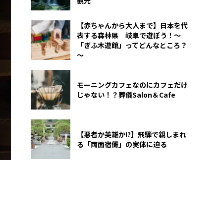
観光
【赤ちゃんから大人まで】日本を代
表する森林県 岐阜で遊ぼう！～
「ぎふ木遊館」ってどんなところ？
～
モーニングカフェなのにカフェだけ
じゃない！？葬儀Salon＆Cafe
【悪者か英雄か!?】飛騨で親しまれ
る「両面宿儺」の実体に迫る