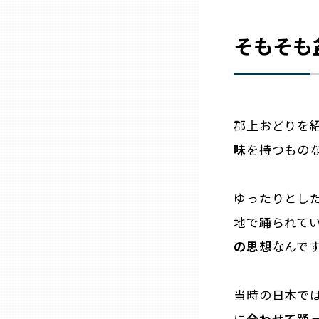
兵庫
そもそも
奈良
和歌山
郡上おどりを
味
を持つもの
鳥取
島根
ゆったりとし
地で踊られて
岡山
の思想
なんで
広島
当時の日本で
に
合わせて踊