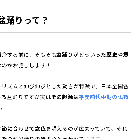
盆踊りって？
紹介する前に、そもそも
盆踊り
がどういった
歴史
や
意
なのかお話しします！
たリズムと伸び伸びとした動きが特徴で、日本全国各
いる盆踊りですが実は
その起源は
平安時代中期の仏教
す。
は
節に合わせて念仏
を唱えるのが広まっていて、それ
った
のが盆踊りの始まりと言われています。