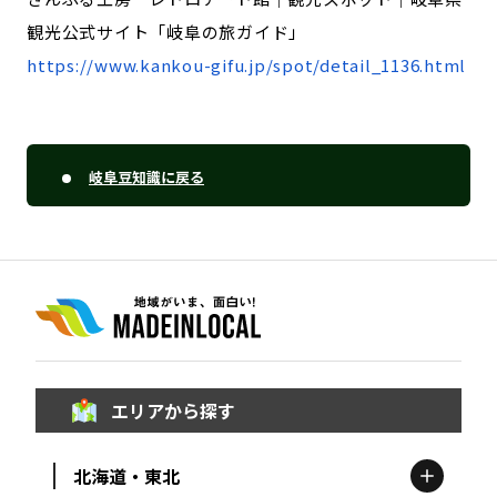
観光公式サイト「岐阜の旅ガイド」
https://www.kankou-gifu.jp/spot/detail_1136.html
岐阜豆知識に戻る
エリアから探す
北海道・東北