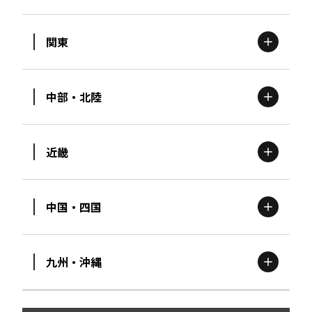
関東
北海道
エリア
中部・北陸
茨城
エリア
青森
エリア
近畿
新潟
エリア
栃木
エリア
岩手
エリア
中国・四国
滋賀
エリア
富山
エリア
群馬
エリア
宮城
エリア
九州・沖縄
鳥取
エリア
京都
エリア
石川
エリア
埼玉
エリア
秋田
エリア