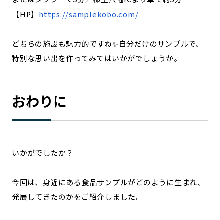
【HP】
https://samplekobo.com/
どちらの施設も魅力的ですね✨自分だけのサンプルで、
特別な思い出を作ってみてはいかがでしょうか。
おわりに
いかがでしたか？
今回は、身近にある食品サンプルがどのように生まれ、
発展してきたのかをご紹介しました。