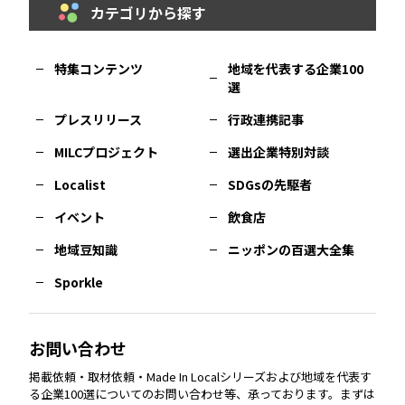
カテゴリから探す
福岡
エリア
島根
エリア
大阪市
エリア
福井
エリア
千葉
エリア
山形
エリア
特集コンテンツ
地域を代表する企業100
選
佐賀
エリア
岡山
エリア
北摂
エリア
長野
エリア
東京23区
エリア
福島
エリア
プレスリリース
行政連携記事
MILCプロジェクト
選出企業特別対談
長崎
エリア
広島
エリア
堺・泉州
エリア
岐阜
エリア
多摩
エリア
Localist
SDGsの先駆者
イベント
飲食店
熊本
エリア
山口
エリア
河内
エリア
静岡
エリア
神奈川
エリア
地域豆知識
ニッポンの百選大全集
Sporkle
大分
エリア
徳島
エリア
兵庫
エリア
愛知
エリア
山梨
エリア
お問い合わせ
掲載依頼・取材依頼・Made In Localシリーズおよび地域を代表す
宮崎
エリア
香川
エリア
奈良
エリア
三重
エリア
る企業100選についてのお問い合わせ等、承っております。まずは