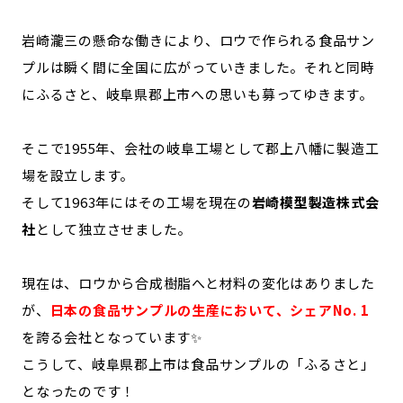
岩崎瀧三の懸命な働きにより、ロウで作られる食品サン
プルは瞬く間に全国に広がっていきました。それと同時
にふるさと、岐阜県郡上市への思いも募ってゆきます。
そこで1955年、会社の岐阜工場として郡上八幡に製造工
場を設立します。
そして1963年にはその工場を現在の
岩崎模型製造株式会
社
として独立させました。
現在は、ロウから合成樹脂へと材料の変化はありました
が、
日本の食品サンプルの生産において、シェアNo. 1
を誇る会社となっています✨
こうして、岐阜県郡上市は食品サンプルの「ふるさと」
となったのです！