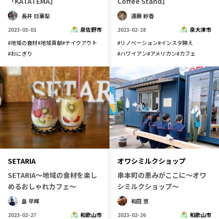
「KATATEMA」
Coffee Stand」
宮崎エリア
鹿児島エリア
長井 日華梨
遠藤 紗香
沖縄エリア
2023-03-01
泉佐野市
2023-02-28
泉大津市
#
地域の食材
#
地域貢献
#
テイクアウト
#
リノベーション
#
インスタ映え
#
おにぎり
#
ハワイアン
#
アメリカン
#
カフェ
カテゴリから探す
特集コンテンツ
地域を代表する 企業100選
プレスリリース
行政連携記事
MILCプロジェクト
選出企業特別対談
Localist
SDGsの先駆者
イベント
飲食店
地域豆知識
ニッポンの百選大全集
SETARIA
オワシミルクショップ
Sporkle
SETARIA～地域の食材を楽し
串本町の恵みがここに～オワ
めるおしゃれカフェ～
シミルクショップ～
島 早輝
和田 悠
「人」から探す
2023-02-27
和歌山市
2023-02-26
和歌山市