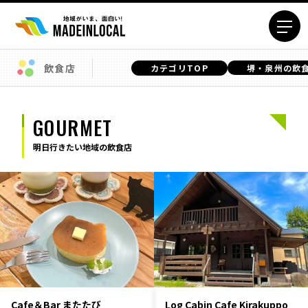
飲食店
カテゴリTOP
堺・泉州の飲
エリアから探す
北海道エリア
青森エリア
GOURMET
岩手エリア
宮城エリア
明日行きたい地域の飲食店
秋田エリア
山形エリア
福島エリア
茨城エリア
栃木エリア
群馬エリア
埼玉エリア
千葉エリア
東京23区エリア
多摩エリア
神奈川エリア
新潟エリア
富山エリア
石川エリア
Cafe＆Bar またたび
福井エリア
山梨エリア
Log Cabin Cafe Kirakuppo