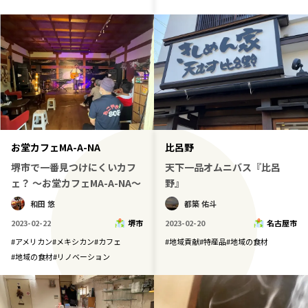
お堂カフェMA-A-NA
比呂野
堺市で一番見つけにくいカフ
天下一品オムニバス『比呂
ェ？ ～お堂カフェMA-A-NA～
野』
和田 悠
都築 佑斗
2023-02-22
堺市
2023-02-20
名古屋市
#
アメリカン
#
メキシカン
#
カフェ
#
地域貢献
#
特産品
#
地域の食材
#
地域の食材
#
リノベーション