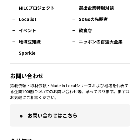
MILCプロジェクト
選出企業特別対談
長崎
エリア
広島
エリア
堺・泉州
エリア
岐阜
エリア
多摩
エリア
Localist
SDGsの先駆者
イベント
飲食店
熊本
エリア
山口
エリア
河内
エリア
静岡
エリア
神奈川
エリア
地域豆知識
ニッポンの百選大全集
Sporkle
大分
エリア
徳島
エリア
兵庫
エリア
愛知
エリア
山梨
エリア
お問い合わせ
掲載依頼・取材依頼・Made In Localシリーズおよび地域を代表す
宮崎
エリア
香川
エリア
奈良
エリア
三重
エリア
る企業100選についてのお問い合わせ等、承っております。まずは
お気軽にご相談ください。
お問い合わせはこちら
鹿児島
エリア
愛媛
エリア
和歌山
エリア