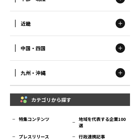
茨城
エリア
青森
エリア
近畿
新潟
エリア
栃木
エリア
岩手
エリア
中国・四国
滋賀
エリア
富山
エリア
群馬
エリア
宮城
エリア
九州・沖縄
鳥取
エリア
京都
エリア
石川
エリア
埼玉
エリア
秋田
エリア
カテゴリから探す
福岡
エリア
島根
エリア
大阪市
エリア
福井
エリア
千葉
エリア
山形
エリア
特集コンテンツ
地域を代表する企業100
選
佐賀
エリア
岡山
エリア
北摂
エリア
長野
エリア
東京23区
エリア
福島
エリア
プレスリリース
行政連携記事