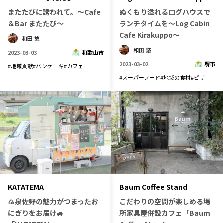
またたびに誘われて。～Cafe
ぬくもり溢れるログハウスで
長野エリア
岐阜エリア
＆Bar またたび～
ランチタイムを～Log Cabin
静岡エリア
愛知エリア
Cafe Kirakuppo～
和田 悠
三重エリア
滋賀エリア
和田 悠
2023-03-03
和歌山市
京都エリア
大阪市エリア
2023-03-02
堺市
#
地域貢献
#
パンケーキ
#
カフェ
北摂エリア
堺・泉州エリア
#
スーパーフード
#
地域の食材
#
ピザ
河内エリア
兵庫エリア
奈良エリア
和歌山エリア
鳥取エリア
島根エリア
岡山エリア
広島エリア
山口エリア
徳島エリア
香川エリア
愛媛エリア
高知エリア
福岡エリア
KATATEMA
Baum Coffee Stand
佐賀エリア
長崎エリア
🍙泉佐野の魅力がつまったお
こだわりの空間が楽しめる場
にぎりをお届け🚙
所家具屋併設カフェ「Baum
熊本エリア
大分エリア