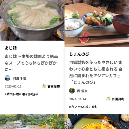
あじ韓
じょんのび
あじ韓 ～本場の韓国より絶品
自家製麹を使ったやさしい味
なスープで心も体もぽかぽか
わいで心身ともに癒される 自
に～
然に囲まれたアジアンカフェ
岡田 千優
「じょんのび」
2023-02-15
名古屋市
岡 優奈
#
韓国料理
#
肉料理
#
旨辛
2023-02-14
有田川町
#
カフェ
#
地域の食材