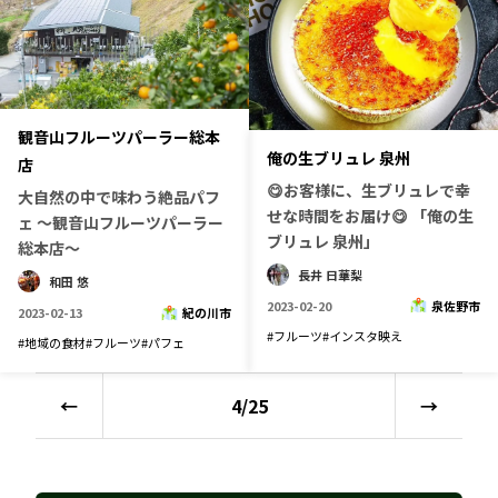
観音山フルーツパーラー総本
俺の生ブリュレ 泉州
店
😋お客様に、生ブリュレで幸
大自然の中で味わう絶品パフ
せな時間をお届け😋 「俺の生
ェ ～観音山フルーツパーラー
ブリュレ 泉州」
総本店～
長井 日華梨
和田 悠
2023-02-20
泉佐野市
2023-02-13
紀の川市
#
フルーツ
#
インスタ映え
#
地域の食材
#
フルーツ
#
パフェ
←
4
/
25
→