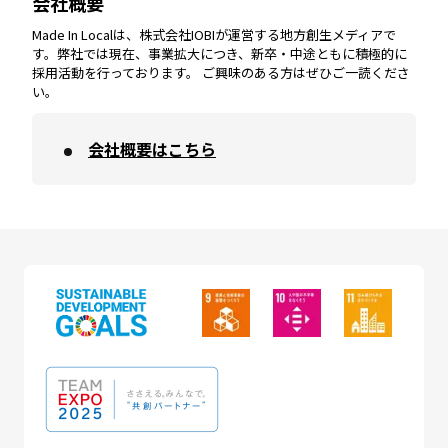
会社概要
沖縄
エリア
高知
エリア
Made In Localは、株式会社IOBIが運営する地方創生メディアで
す。弊社では現在、事業拡大につき、新卒・中途ともに積極的に
採用活動を行っております。 ご興味のある方はぜひご一読くださ
い。
会社概要はこちら