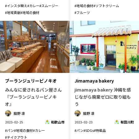
#
インスタ映え
#
カレー
#
スムージー
#
地域の食材
#
ソフトクリーム
記事ライター
アンバサダー
#
地域貢献
#
地域の食材
#
フルーツ
お問い合わせ
会社概要
ブーランジュリーピノキオ
Jimamaya bakery
みんなに愛されるパン屋さん
jimamaya bakery 沖縄を感
『ブーランジュリーピノキ
じながら廃棄ゼロに取り組も
オ』
う
脇野 凛
脇野 凛
2023-02-25
和歌山市
2023-02-23
有田川町
#
パン
#
地域の食材
#
カレー
#
パン
#
SDGs
#
特産品
#
テイクアウト