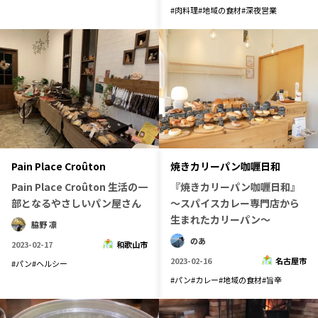
#
肉料理
#
地域の食材
#
深夜営業
Pain Place Croûton
焼きカリーパン咖喱日和
Pain Place Croûton 生活の一
『焼きカリーパン咖喱日和』
部となるやさしいパン屋さん
～スパイスカレー専門店から
生まれたカリーパン～
脇野 凛
のあ
2023-02-17
和歌山市
2023-02-16
名古屋市
#
パン
#
ヘルシー
#
パン
#
カレー
#
地域の食材
#
旨辛