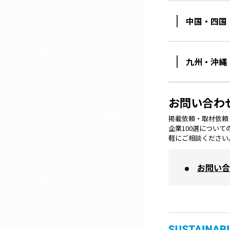
中国・四国
三重
滋賀
九州・沖縄
京都
お問い合わ
大阪市
掲載依頼・取材依頼・M
企業100選につい
軽にご相談ください
北摂
お問い合
堺・泉州
河内