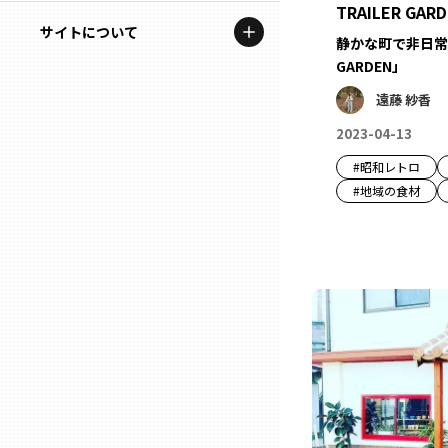
地域を代表する企業100選
TRAILER GAR
記事ライター
サイトについて
岩手
静かな町で非日常を 
プレスリリース
GARDEN」
アンバサダー
私たちの理念
宮城
行政連携記事
遠藤 紗香
お問い合わせ
2023-04-13
MILCプロジェクト
秋田
#
昭和レトロ
運営会社情報
選出企業特別対談
#
地域の食材
山形
Localist
SDGsの先駆者
福島
イベント
茨城
飲食店
栃木
地域豆知識