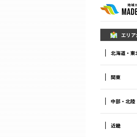
石川
エリア
福井
北海道・東
山梨
長野
関東
岐阜
中部・北陸
静岡
近畿
愛知