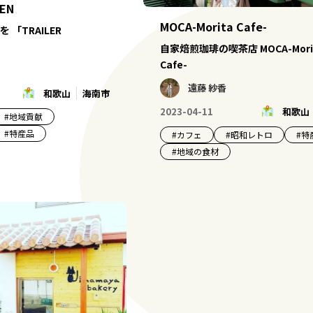
DEN
MOCA-Morita Cafe-
「TRAILER
自家焙煎珈琲の喫茶店 MOCA-Mori
Cafe-
遠藤 紗香
和歌山
海南市
2023-04-11
和歌山
#
地域貢献
#
特産品
#
カフェ
#
昭和レトロ
#
特
#
地域の食材