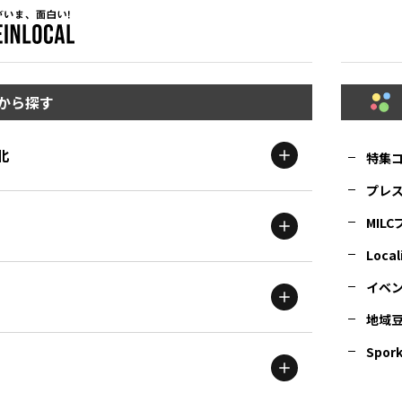
から探す
北
特集
プレ
MIL
北海道
エリア
Local
イベ
地域
茨城
エリア
青森
エリア
Spork
新潟
エリア
栃木
エリア