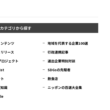
カテゴリから探す
コンテンツ
地域を代表する企業100選
スリリース
行政連携記事
Cプロジェクト
選出企業特別対談
ist
SDGsの先駆者
ント
飲食店
豆知識
ニッポンの百選大全集
le