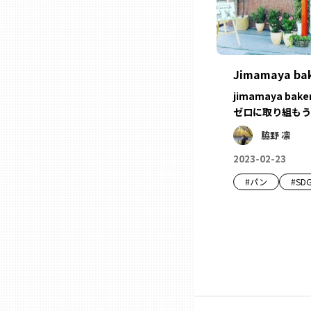
ニッポンの百選大全集
群馬
Sporkle
埼玉
Jimamaya ba
jimamaya b
千葉
ゼロに取り組もう
脇野 凛
東京23区
2023-02-23
多摩地域
#
パン
#
SDG
神奈川
新潟
富山