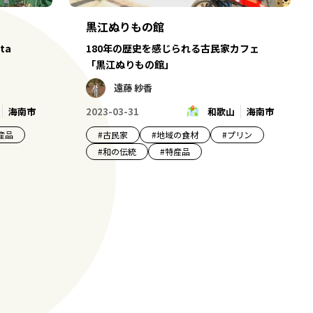
黒江ぬりもの館
ta
180年の歴史を感じられる古民家カフェ
「黒江ぬりもの館」
遠藤 紗香
海南市
2023-03-31
和歌山
海南市
産品
#
古民家
#
地域の食材
#
プリン
#
和の伝統
#
特産品