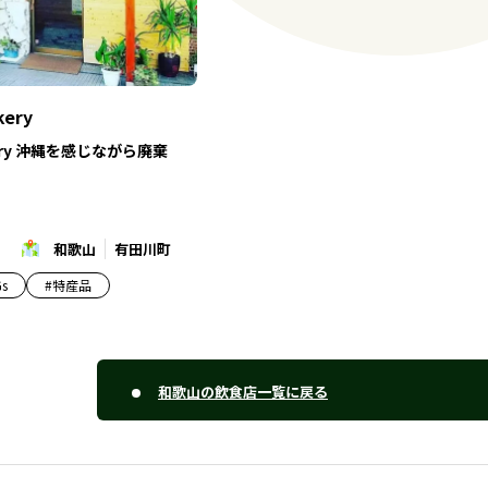
kery
akery 沖縄を感じながら廃棄
和歌山
有田川町
s
#
特産品
和歌山の飲食店一覧に戻る