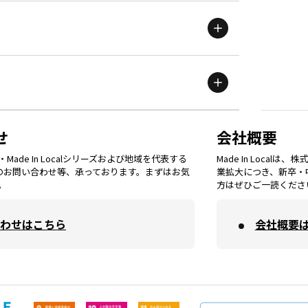
岩手
エリア
滋賀
エリア
富山
エリア
群馬
エリア
宮城
エリア
鳥取
エリア
京都
エリア
石川
エリア
埼玉
エリア
秋田
エリア
せ
会社概要
福岡
エリア
ade In Localシリーズおよび地域を代表する
Made In Loca
島根
エリア
大阪市
エリア
てのお問い合わせ等、承っております。まずはお気
業拡大につき、新卒・
福井
エリア
千葉
エリア
。
方はぜひご一読くださ
山形
エリア
佐賀
エリア
岡山
エリア
わせはこちら
会社概要
北摂
エリア
長野
エリア
東京23区
エリア
福島
エリア
長崎
エリア
広島
エリア
堺・泉州
エリア
岐阜
エリア
多摩
エリア