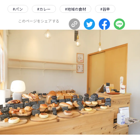
長野エリア
岐阜エリア
#
パン
#
カレー
#
地域の食材
#
旨辛
静岡エリア
愛知エリア
このページをシェアする
三重エリア
滋賀エリア
京都エリア
大阪市エリア
北摂エリア
堺・泉州エリア
河内エリア
兵庫エリア
奈良エリア
和歌山エリア
鳥取エリア
島根エリア
岡山エリア
広島エリア
山口エリア
徳島エリア
香川エリア
愛媛エリア
高知エリア
福岡エリア
佐賀エリア
長崎エリア
熊本エリア
大分エリア