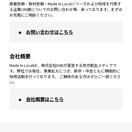
掲載依頼・取材依頼・Made In Localシリーズおよび地域を代表す
宮崎
エリア
香川
エリア
奈良
エリア
三重
エリア
る企業100選についてのお問い合わせ等、承っております。まずは
お気軽にご相談ください。
お問い合わせはこちら
鹿児島
エリア
愛媛
エリア
和歌山
エリア
会社概要
沖縄
エリア
高知
エリア
Made In Localは、株式会社IOBIが運営する地方創生メディアで
す。弊社では現在、事業拡大につき、新卒・中途ともに積極的に
採用活動を行っております。 ご興味のある方はぜひご一読くださ
い。
会社概要はこちら