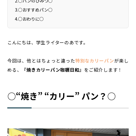
2
.
○パンのひみつ○
3
.
○おすすめパン○
4
.
○おわりに○
こんにちは、学生ライターのあです。
今回は、他とはちょっと違った
特別なカリーパン
が楽し
める、
『焼きカリーパン咖喱日和』
をご紹介します！
○“焼き” “カリー” パン？○