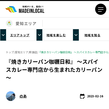
愛知エリア
エリアから探す
エリアトップ
地域を楽しむ
地域を知る
北海道エリア
青森エリア
岩手エリア
宮城エリア
トップ
/
愛知エリア
/
飲食店
/
『焼きカリーパン咖喱日和』 ～スパイスカレー専門店か
秋田エリア
山形エリア
『焼きカリーパン咖喱日和』 ～スパイ
福島エリア
茨城エリア
スカレー専門店から生まれたカリーパン
栃木エリア
群馬エリア
～
埼玉エリア
千葉エリア
東京23区エリア
多摩エリア
神奈川エリア
新潟エリア
のあ
2023-02-16
富山エリア
石川エリア
福井エリア
山梨エリア