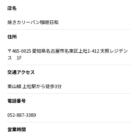
宮崎エリア
鹿児島エリア
店名
沖縄エリア
焼きカリーパン咖喱日和
住所
カテゴリから探す
〒465-0025 愛知県名古屋市名東区上社1-412 天照レジデン
特集コンテンツ
地域を代表する 企業100選
ス 1F
プレスリリース
行政連携記事
MILCプロジェクト
選出企業特別対談
交通アクセス
Localist
SDGsの先駆者
東山線 上社駅から徒歩3分
イベント
飲食店
地域豆知識
ニッポンの百選大全集
電話番号
Sporkle
052-887-3389
営業時間
「人」から探す