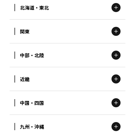
北海道・東北
関東
北海道
エリア
中部・北陸
茨城
エリア
青森
エリア
近畿
新潟
エリア
栃木
エリア
岩手
エリア
中国・四国
滋賀
エリア
富山
エリア
群馬
エリア
宮城
エリア
九州・沖縄
鳥取
エリア
京都
エリア
石川
エリア
埼玉
エリア