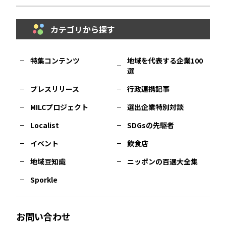
秋田
エリア
カテゴリから探す
福岡
エリア
島根
エリア
大阪市
エリア
福井
エリア
千葉
エリア
山形
エリア
特集コンテンツ
地域を代表する企業100
選
佐賀
エリア
岡山
エリア
北摂
エリア
長野
エリア
東京23区
エリア
福島
エリア
プレスリリース
行政連携記事
MILCプロジェクト
選出企業特別対談
長崎
エリア
広島
エリア
堺・泉州
エリア
岐阜
エリア
多摩
エリア
Localist
SDGsの先駆者
イベント
飲食店
熊本
エリア
山口
エリア
河内
エリア
静岡
エリア
神奈川
エリア
地域豆知識
ニッポンの百選大全集
Sporkle
大分
エリア
徳島
エリア
兵庫
エリア
愛知
エリア
山梨
エリア
お問い合わせ