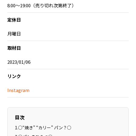
8:00〜19:00（売り切れ次第終了）
記事ライター
アンバサダー
定休日
お問い合わせ
会社概要
月曜日
取材日
2023/01/06
リンク
Instagram
目次
1
.
○“焼き” “カリー” パン？○