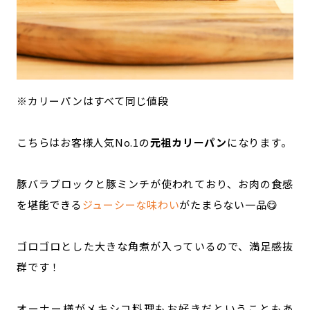
※カリーパンはすべて同じ値段
こちらはお客様人気No.1の
元祖カリーパン
になります。
豚バラブロックと豚ミンチが使われており、お肉の食感
を堪能できる
ジューシーな味わい
がたまらない一品😋
ゴロゴロとした大きな角煮が入っているので、満足感抜
群です！
オーナー様がメキシコ料理もお好きだということもあ