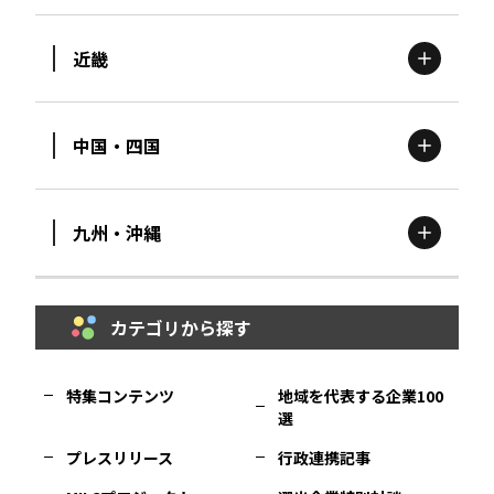
近畿
新潟
エリア
栃木
エリア
岩手
エリア
中国・四国
滋賀
エリア
富山
エリア
群馬
エリア
宮城
エリア
九州・沖縄
鳥取
エリア
京都
エリア
石川
エリア
埼玉
エリア
秋田
エリア
カテゴリから探す
福岡
エリア
島根
エリア
大阪市
エリア
福井
エリア
千葉
エリア
山形
エリア
特集コンテンツ
地域を代表する企業100
選
佐賀
エリア
岡山
エリア
北摂
エリア
長野
エリア
東京23区
エリア
福島
エリア
プレスリリース
行政連携記事