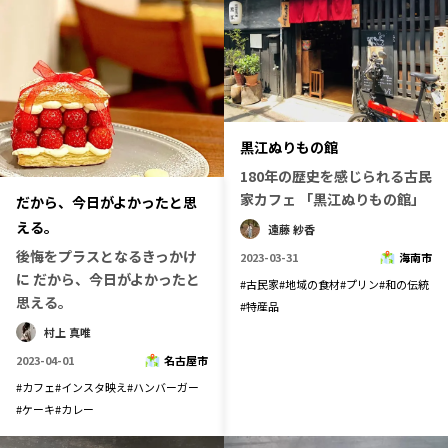
黒江ぬりもの館
180年の歴史を感じられる古民
家カフェ 「黒江ぬりもの館」
だから、今日がよかったと思
える。
遠藤 紗香
後悔をプラスとなるきっかけ
2023-03-31
海南市
に だから、今日がよかったと
#
古民家
#
地域の食材
#
プリン
#
和の伝統
思える。
#
特産品
村上 真唯
2023-04-01
名古屋市
#
カフェ
#
インスタ映え
#
ハンバーガー
#
ケーキ
#
カレー