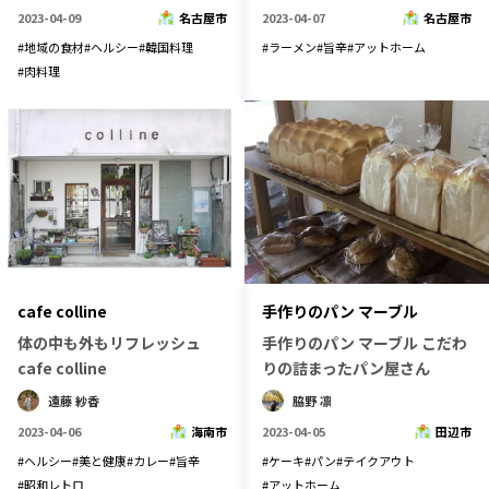
2023-04-09
名古屋市
2023-04-07
名古屋市
記事ライター
アンバサダー
#
地域の食材
#
ヘルシー
#
韓国料理
#
ラーメン
#
旨辛
#
アットホーム
#
肉料理
お問い合わせ
会社概要
cafe colline
手作りのパン マーブル
体の中も外もリフレッシュ
手作りのパン マーブル こだわ
cafe colline
りの詰まったパン屋さん
遠藤 紗香
脇野 凛
2023-04-06
海南市
2023-04-05
田辺市
#
ヘルシー
#
美と健康
#
カレー
#
旨辛
#
ケーキ
#
パン
#
テイクアウト
#
昭和レトロ
#
アットホーム