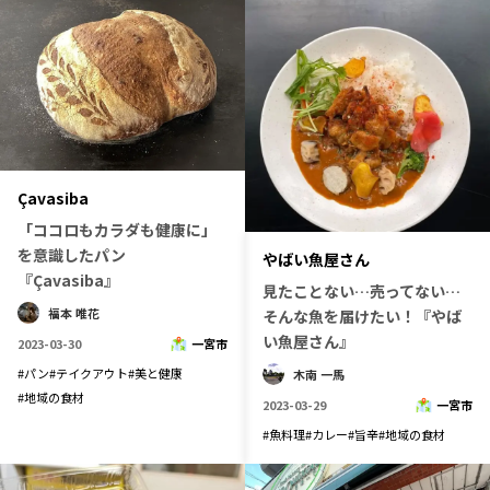
Çavasiba
「ココロもカラダも健康に」
を意識したパン
やばい魚屋さん
『Çavasiba』
見たことない…売ってない…
福本 唯花
そんな魚を届けたい！『やば
い魚屋さん』
2023-03-30
一宮市
#
パン
#
テイクアウト
#
美と健康
木南 一馬
#
地域の食材
2023-03-29
一宮市
#
魚料理
#
カレー
#
旨辛
#
地域の食材