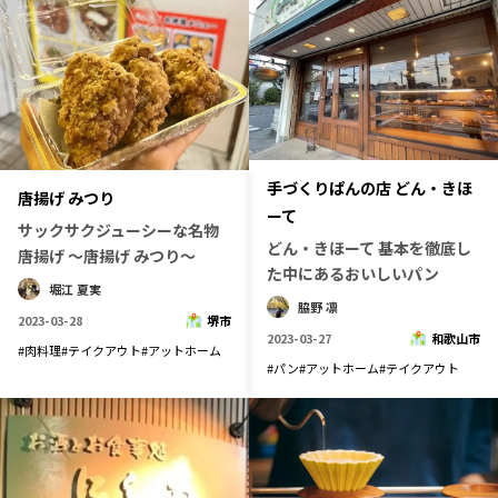
手づくりぱんの店 どん・きほ
唐揚げ みつり
ーて
サックサクジューシーな名物
どん・きほーて 基本を徹底し
唐揚げ 〜唐揚げ みつり〜
た中にあるおいしいパン
堀江 夏実
脇野 凛
2023-03-28
堺市
2023-03-27
和歌山市
#
肉料理
#
テイクアウト
#
アットホーム
#
パン
#
アットホーム
#
テイクアウト