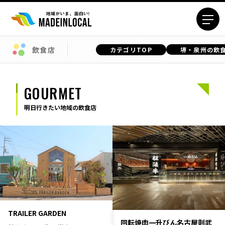
飲食店
カテゴリTOP
堺・泉州の飲
エリアから探す
北海道エリア
青森エリア
GOURMET
岩手エリア
宮城エリア
明日行きたい地域の飲食店
秋田エリア
山形エリア
福島エリア
茨城エリア
栃木エリア
群馬エリア
埼玉エリア
千葉エリア
東京23区エリア
多摩エリア
神奈川エリア
新潟エリア
富山エリア
石川エリア
TRAILER GARDEN
福井エリア
山梨エリア
回転焼肉一升びん名古屋則武