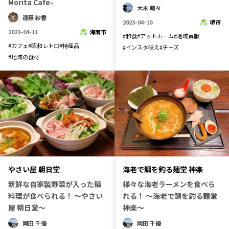
Morita Cafe-
宮崎エリア
鹿児島エリア
大木 萌々
遠藤 紗香
沖縄エリア
2023-04-10
堺市
2023-04-11
海南市
#
和食
#
アットホーム
#
地域貢献
#
カフェ
#
昭和レトロ
#
特産品
#
インスタ映え
#
チーズ
#
地域の食材
カテゴリから探す
特集コンテンツ
地域を代表する 企業100選
プレスリリース
行政連携記事
MILCプロジェクト
選出企業特別対談
Localist
SDGsの先駆者
イベント
飲食店
地域豆知識
ニッポンの百選大全集
やさい屋 朝日堂
海老で鯛を釣る麺堂 神楽
Sporkle
新鮮な自家製野菜が入った鍋
様々な海老ラーメンを食べら
料理が食べられる！ ～やさい
れる！ ～海老で鯛を釣る麺堂
屋 朝日堂～
神楽～
「人」から探す
岡田 千優
岡田 千優