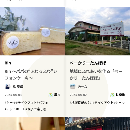
Rin
べーかりーたんぽぽ
Rin ～パパの“ふわっふわ”シ
地域にふれあいを作る「べー
フォンケーキ～
かりーたんぽぽ」
島 早輝
みーな
2023-04-03
堺市
2023-04-02
扶桑町
#
ケーキ
#
テイクアウト
#
パフェ
#
地域貢献
#
パン
#
テイクアウト
#
ケーキ
#
アットホーム
#
親子で楽しむ