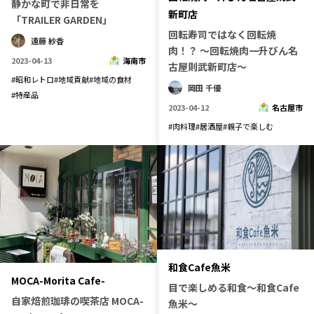
静かな町で非日常を
新町店
長野エリア
岐阜エリア
「TRAILER GARDEN」
回転寿司ではなく回転焼
静岡エリア
愛知エリア
遠藤 紗香
肉！？ ～回転焼肉一升びん名
三重エリア
滋賀エリア
2023-04-13
海南市
古屋則武新町店～
#
昭和レトロ
#
地域貢献
#
地域の食材
京都エリア
大阪市エリア
岡田 千優
#
特産品
北摂エリア
堺・泉州エリア
2023-04-12
名古屋市
河内エリア
兵庫エリア
#
肉料理
#
居酒屋
#
親子で楽しむ
奈良エリア
和歌山エリア
鳥取エリア
島根エリア
岡山エリア
広島エリア
山口エリア
徳島エリア
香川エリア
愛媛エリア
高知エリア
福岡エリア
和食Cafe魚米
佐賀エリア
長崎エリア
MOCA-Morita Cafe-
目で楽しめる和食〜和食Cafe
自家焙煎珈琲の喫茶店 MOCA-
熊本エリア
大分エリア
魚米〜