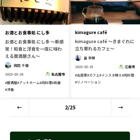
kimagure café
お酒とお食事処 にし多
kimagure café ～きまぐれに
お酒とお食事処 にし多 〜新感
立ち寄れるカフェ～
覚！和食と洋食を一度に味わ
える居酒屋さん～
島 早輝
岡田 千優
2023-03-25
江南市
2023-03-26
名古屋市
#
古民家
#
カフェ
#
インスタ映え
#
肉料理
#
リノベーション
#
居酒屋
#
アットホーム
#
肉料理
#
和食
#
洋食
←
2
/
25
→