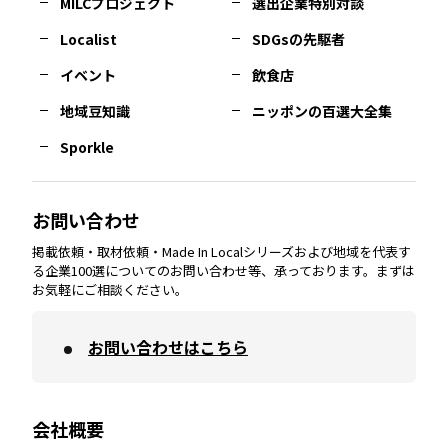
MILCプロジェクト
選出企業特別対談
長崎
エリア
広島
エリア
堺・泉州
エリア
岐阜
エリア
多摩
エリア
Localist
SDGsの先駆者
イベント
飲食店
熊本
エリア
山口
エリア
河内
エリア
静岡
エリア
神奈川
エリア
地域豆知識
ニッポンの百選大全集
Sporkle
大分
エリア
徳島
エリア
兵庫
エリア
愛知
エリア
山梨
エリア
お問い合わせ
掲載依頼・取材依頼・Made In Localシリーズおよび地域を代表す
宮崎
エリア
香川
エリア
奈良
エリア
三重
エリア
る企業100選についてのお問い合わせ等、承っております。まずは
お気軽にご相談ください。
お問い合わせはこちら
鹿児島
エリア
愛媛
エリア
和歌山
エリア
会社概要
沖縄
エリア
高知
エリア