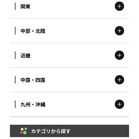
関東
北海道
エリア
中部・北陸
茨城
エリア
青森
エリア
近畿
新潟
エリア
栃木
エリア
岩手
エリア
中国・四国
滋賀
エリア
富山
エリア
群馬
エリア
宮城
エリア
九州・沖縄
鳥取
エリア
京都
エリア
石川
エリア
埼玉
エリア
秋田
エリア
カテゴリから探す
福岡
エリア
島根
エリア
大阪市
エリア
福井
エリア
千葉
エリア
山形
エリア