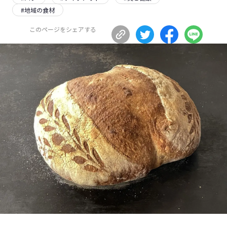
#
地域の食材
長野エリア
岐阜エリア
静岡エリア
愛知エリア
このページをシェアする
三重エリア
滋賀エリア
京都エリア
大阪市エリア
北摂エリア
堺・泉州エリア
河内エリア
兵庫エリア
奈良エリア
和歌山エリア
鳥取エリア
島根エリア
岡山エリア
広島エリア
山口エリア
徳島エリア
香川エリア
愛媛エリア
高知エリア
福岡エリア
佐賀エリア
長崎エリア
熊本エリア
大分エリア