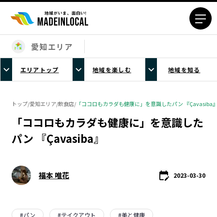
愛知エリア
エリアから探す
エリアトップ
地域を楽しむ
地域を知る
北海道エリア
青森エリア
岩手エリア
宮城エリア
トップ
/
愛知エリア
/
飲食店
/
「ココロもカラダも健康に」を意識したパン 『Çavasiba
秋田エリア
山形エリア
「ココロもカラダも健康に」を意識した
福島エリア
茨城エリア
パン 『Çavasiba』
栃木エリア
群馬エリア
埼玉エリア
千葉エリア
東京23区エリア
多摩エリア
福本 唯花
2023-03-30
神奈川エリア
新潟エリア
富山エリア
石川エリア
福井エリア
山梨エリア
#
パン
#
テイクアウト
#
美と健康