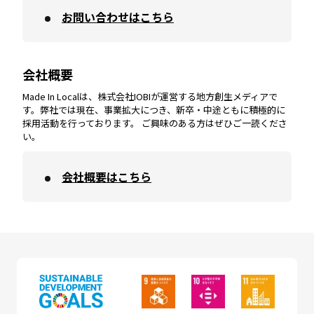
お問い合わせはこちら
鹿児島
エリア
愛媛
エリア
和歌山
エリア
会社概要
沖縄
エリア
高知
エリア
Made In Localは、株式会社IOBIが運営する地方創生メディアで
す。弊社では現在、事業拡大につき、新卒・中途ともに積極的に
採用活動を行っております。 ご興味のある方はぜひご一読くださ
い。
会社概要はこちら