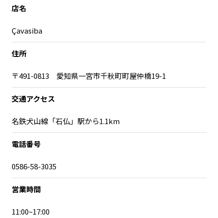
宮崎エリア
鹿児島エリア
店名
沖縄エリア
Çavasiba
住所
カテゴリから探す
〒491-0813 愛知県一宮市千秋町町屋仲橋19-1
特集コンテンツ
地域を代表する 企業100選
プレスリリース
行政連携記事
交通アクセス
MILCプロジェクト
選出企業特別対談
名鉄犬山線「石仏」駅から1.1km
Localist
SDGsの先駆者
イベント
飲食店
電話番号
地域豆知識
ニッポンの百選大全集
0586-58-3035
Sporkle
営業時間
「人」から探す
11:00~17:00