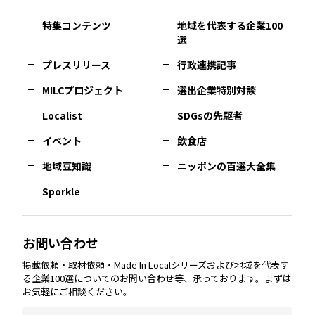
特集コンテンツ
地域を代表する企業100
選
佐賀
エリア
岡山
エリア
北摂
エリア
長野
エリア
東京23区
エリア
福島
エリア
プレスリリース
行政連携記事
MILCプロジェクト
選出企業特別対談
長崎
エリア
広島
エリア
堺・泉州
エリア
岐阜
エリア
多摩
エリア
Localist
SDGsの先駆者
イベント
飲食店
熊本
エリア
山口
エリア
河内
エリア
静岡
エリア
神奈川
エリア
地域豆知識
ニッポンの百選大全集
Sporkle
大分
エリア
徳島
エリア
兵庫
エリア
愛知
エリア
山梨
エリア
お問い合わせ
掲載依頼・取材依頼・Made In Localシリーズおよび地域を代表す
宮崎
エリア
香川
エリア
奈良
エリア
三重
エリア
る企業100選についてのお問い合わせ等、承っております。まずは
お気軽にご相談ください。