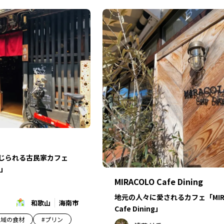
感じられる古民家カフェ
」
MIRACOLO Cafe Dining
地元の人々に愛されるカフェ「MIRA
和歌山
海南市
Cafe Dining」
地域の食材
#
プリン