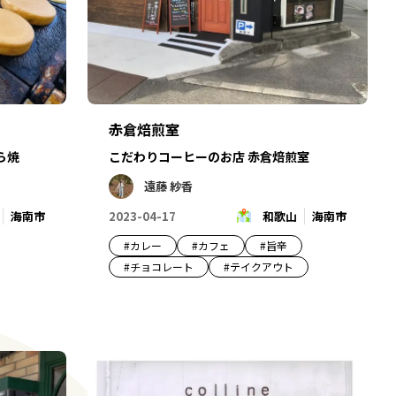
赤倉焙煎室
ら焼
こだわりコーヒーのお店 赤倉焙煎室
遠藤 紗香
海南市
2023-04-17
和歌山
海南市
#
カレー
#
カフェ
#
旨辛
#
チョコレート
#
テイクアウト