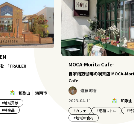
DEN
MOCA-Morita Cafe-
「TRAILER
自家焙煎珈琲の喫茶店 MOCA-Mori
Cafe-
遠藤 紗香
和歌山
海南市
2023-04-11
和歌山
#
地域貢献
#
特産品
#
カフェ
#
昭和レトロ
#
特
#
地域の食材