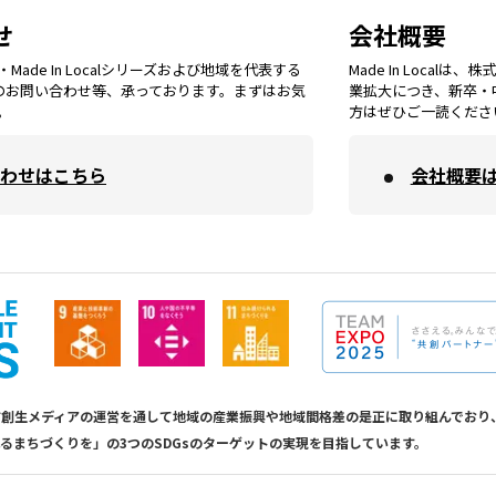
埼玉
エリア
秋田
エリア
せ
会社概要
福岡
エリア
ade In Localシリーズおよび地域を代表する
Made In Loca
島根
エリア
大阪市
エリア
てのお問い合わせ等、承っております。まずはお気
業拡大につき、新卒・
福井
エリア
千葉
エリア
。
方はぜひご一読くださ
山形
エリア
佐賀
エリア
岡山
エリア
わせはこちら
会社概要
北摂
エリア
長野
エリア
東京23区
エリア
福島
エリア
長崎
エリア
広島
エリア
堺・泉州
エリア
岐阜
エリア
多摩
エリア
熊本
エリア
山口
エリア
河内
エリア
静岡
エリア
神奈川
エリア
calは地方創生メディアの運営を通して地域の産業振興や地域間格差の是正に取り組んで
るまちづくりを」の3つのSDGsのターゲットの実現を目指しています。
大分
エリア
徳島
エリア
兵庫
エリア
愛知
エリア
山梨
エリア