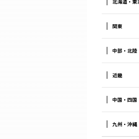
北海道・東
兵庫
関東
奈良
和歌山
中部・北陸
鳥取
近畿
島根
中国・四国
岡山
広島
九州・沖縄