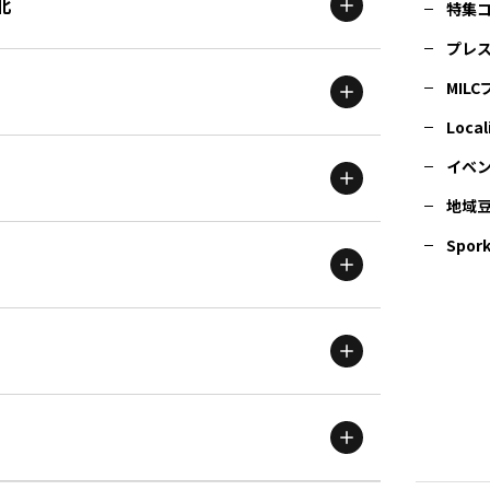
北
特集
プレ
MIL
北海道
エリア
Local
イベ
地域
茨城
エリア
青森
エリア
Spork
新潟
エリア
栃木
エリア
岩手
エリア
滋賀
エリア
富山
エリア
群馬
エリア
宮城
エリア
鳥取
エリア
京都
エリア
石川
エリア