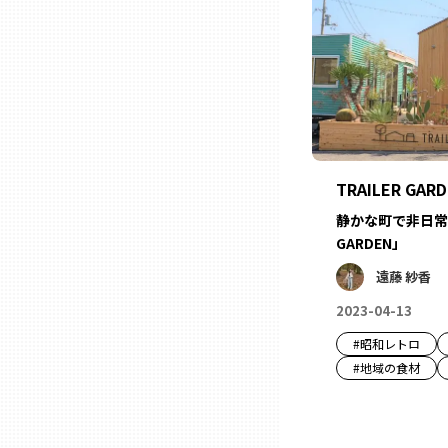
ニッポンの百選大全集
群馬
Sporkle
埼玉
千葉
TRAILER GAR
東京23区
静かな町で非日常を 
GARDEN」
多摩地域
遠藤 紗香
2023-04-13
神奈川
#
昭和レトロ
#
地域の食材
新潟
富山