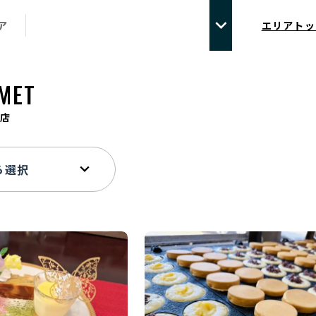
ア
エリアトッ
MET
店