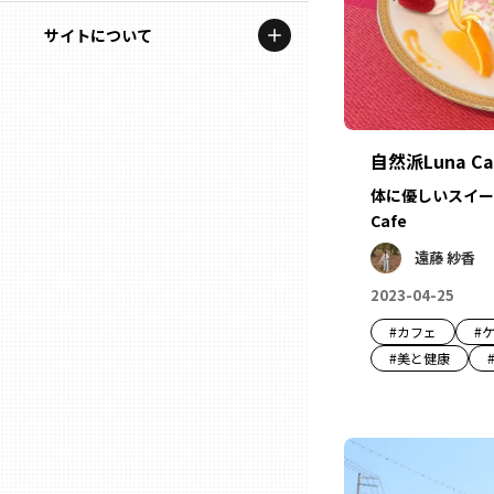
地域を代表する企業100選
記事ライター
サイトについて
岩手
プレスリリース
アンバサダー
私たちの理念
宮城
行政連携記事
お問い合わせ
MILCプロジェクト
自然派Luna Ca
秋田
運営会社情報
体に優しいスイーツ
選出企業特別対談
Cafe
山形
Localist
遠藤 紗香
2023-04-25
SDGsの先駆者
福島
#
カフェ
#
イベント
#
美と健康
茨城
飲食店
栃木
地域豆知識