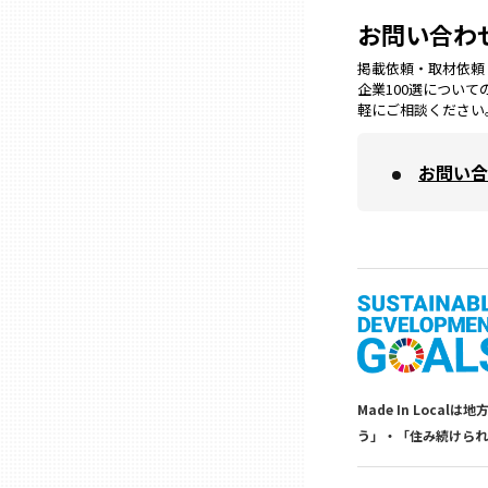
山口
お問い合わ
掲載依頼・取材依頼・M
徳島
企業100選につい
軽にご相談ください
香川
お問い合
愛媛
高知
福岡
Made In Lo
佐賀
う」・「住み続けられ
長崎