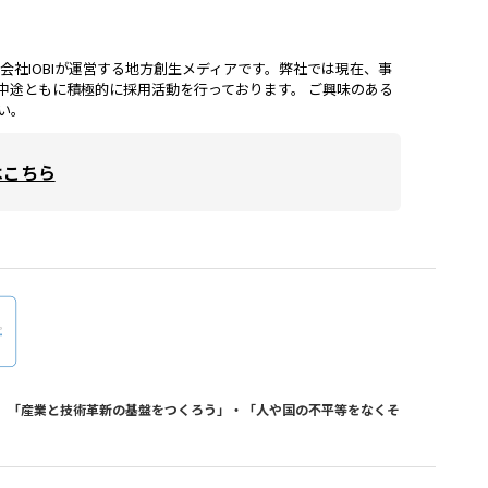
lは、株式会社IOBIが運営する地方創生メディアです。弊社では現在、事
中途ともに積極的に採用活動を行っております。 ご興味のある
い。
はこちら
おり、「産業と技術革新の基盤をつくろう」・「人や国の不平等をなくそ