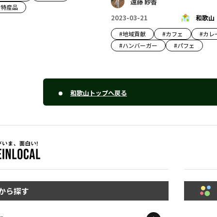
遠藤 紗香
#
特産品
2023-03-21
和歌山
#
地域貢献
#
カフェ
#
カレ
#
ハンバーガー
#
パフェ
和歌山トップへ戻る
から探す