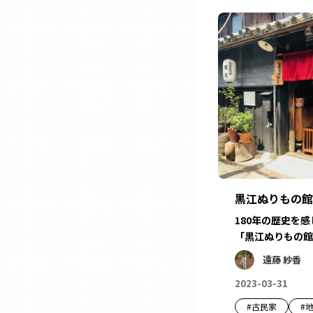
石川
福井
山梨
長野
黒江ぬりもの館
岐阜
180年の歴史を
「黒江ぬりもの館
静岡
遠藤 紗香
2023-03-31
愛知
#
古民家
#