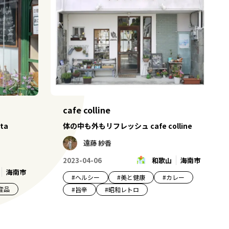
cafe colline
ta
体の中も外もリフレッシュ cafe colline
遠藤 紗香
2023-04-06
和歌山
海南市
海南市
#
ヘルシー
#
美と健康
#
カレー
産品
#
旨辛
#
昭和レトロ