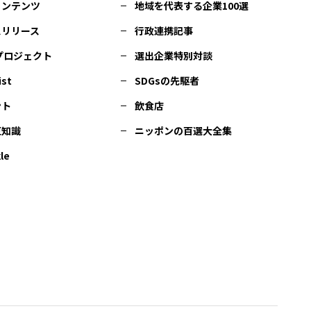
コンテンツ
地域を代表する企業100選
スリリース
行政連携記事
Cプロジェクト
選出企業特別対談
ist
SDGsの先駆者
ント
飲食店
豆知識
ニッポンの百選大全集
le