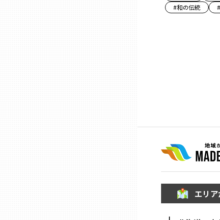
#
和の伝統
三重
滋賀
京都
大阪市
北摂
堺・泉州
エリア
河内