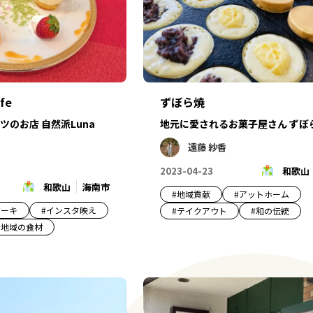
fe
ずぼら焼
のお店 自然派Luna
地元に愛されるお菓子屋さん ずぼ
遠藤 紗香
2023-04-23
和歌山
和歌山
海南市
#
地域貢献
#
アットホーム
ケーキ
#
インスタ映え
#
テイクアウト
#
和の伝統
#
地域の食材