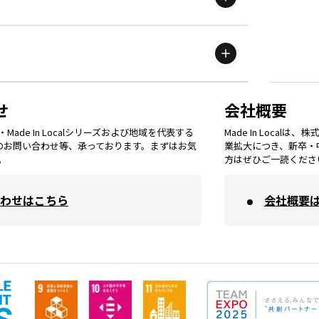
滋賀
エリア
富山
エリア
群馬
エリア
宮城
エリア
鳥取
エリア
京都
エリア
石川
エリア
埼玉
エリア
秋田
エリア
せ
会社概要
福岡
エリア
ade In Localシリーズおよび地域を代表する
Made In Loca
島根
エリア
大阪市
エリア
てのお問い合わせ等、承っております。まずはお気
業拡大につき、新卒・
福井
エリア
千葉
エリア
。
方はぜひご一読くださ
山形
エリア
佐賀
エリア
岡山
エリア
わせはこちら
会社概要
北摂
エリア
長野
エリア
東京23区
エリア
福島
エリア
長崎
エリア
広島
エリア
堺・泉州
エリア
岐阜
エリア
多摩
エリア
熊本
エリア