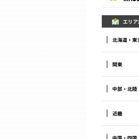
ニッポンの百選大全集
群馬
Sporkle
エリア
埼玉
北海道・東
千葉
東京23区
関東
多摩地域
中部・北陸
神奈川
近畿
新潟
中国・四国
富山