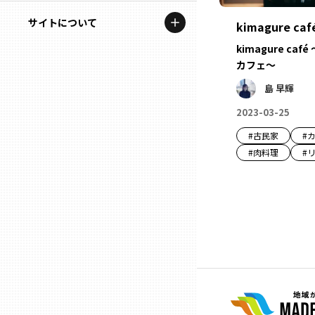
地域を代表する企業100選
記事ライター
サイトについて
岩手
kimagure caf
プレスリリース
アンバサダー
kimagure c
私たちの理念
カフェ～
宮城
行政連携記事
島 早輝
お問い合わせ
MILCプロジェクト
秋田
2023-03-25
運営会社情報
選出企業特別対談
#
古民家
#
山形
#
肉料理
#
Localist
SDGsの先駆者
福島
イベント
茨城
飲食店
栃木
地域豆知識