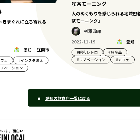
喫茶モーニング
é
人のぬくもりを感じられる地域密
茶モーニング』
afé ～きまぐれに立ち寄れる
栁澤 玲那
2022-11-19
愛知
愛知
江南市
#
昭和レトロ
#
特産品
#
リノベーション
#
カフェ
カフェ
#
インスタ映え
リノベーション
愛知の飲食店一覧に戻る