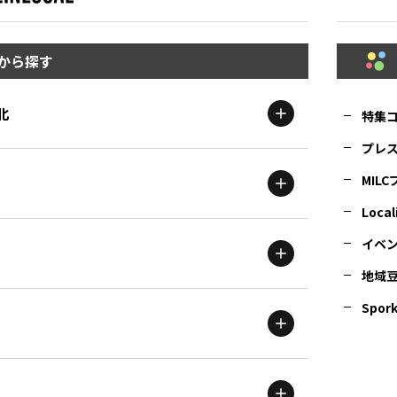
から探す
北
特集
プレ
MIL
北海道
エリア
Local
イベ
地域
茨城
エリア
青森
エリア
Spork
新潟
エリア
栃木
エリア
岩手
エリア