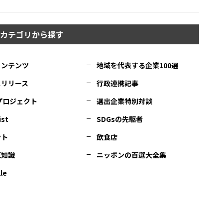
カテゴリから探す
コンテンツ
地域を代表する企業100選
スリリース
行政連携記事
Cプロジェクト
選出企業特別対談
ist
SDGsの先駆者
ント
飲食店
豆知識
ニッポンの百選大全集
le