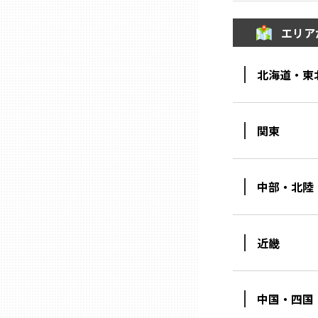
ニッポンの百選大全集
群馬
エリア
Sporkle
埼玉
北海道・東
千葉
関東
東京23区
中部・北陸
多摩地域
神奈川
近畿
新潟
中国・四国
富山