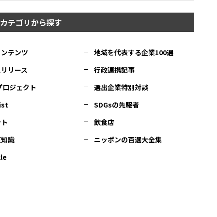
カテゴリから探す
コンテンツ
地域を代表する企業100選
スリリース
行政連携記事
Cプロジェクト
選出企業特別対談
ist
SDGsの先駆者
ント
飲食店
豆知識
ニッポンの百選大全集
le