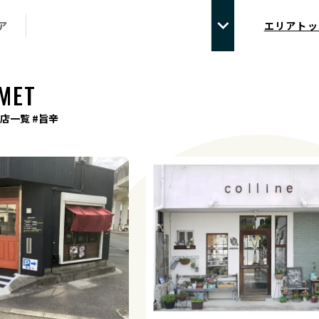
ア
エリアトッ
MET
店一覧 #旨辛