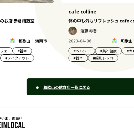
cafe colline
のお店 赤倉焙煎室
体の中も外もリフレッシュ cafe col
遠藤 紗香
和歌山
海南市
2023-04-06
和歌山
カフェ
#
旨辛
#
ヘルシー
#
美と健康
#
カ
#
テイクアウト
#
旨辛
#
昭和レトロ
和歌山の飲食店一覧に戻る