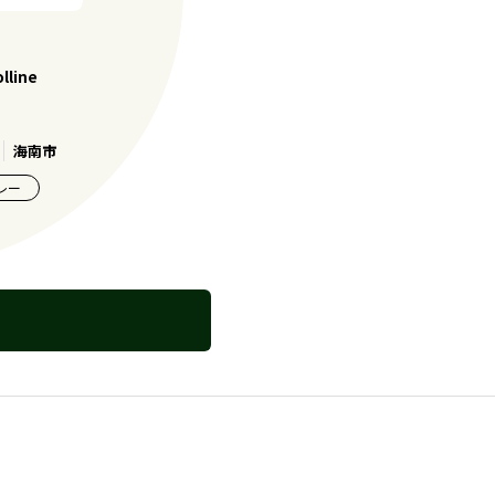
line
海南市
レー