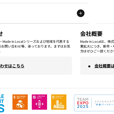
滋賀
エリア
富山
エリア
群馬
エリア
宮城
エリア
鳥取
エリア
京都
エリア
石川
エリア
埼玉
エリア
秋田
エリア
せ
会社概要
福岡
エリア
ade In Localシリーズおよび地域を代表する
Made In Loca
島根
エリア
大阪市
エリア
てのお問い合わせ等、承っております。まずはお気
業拡大につき、新卒・
福井
エリア
千葉
エリア
。
方はぜひご一読くださ
山形
エリア
佐賀
エリア
岡山
エリア
わせはこちら
会社概要
北摂
エリア
長野
エリア
東京23区
エリア
福島
エリア
長崎
エリア
広島
エリア
堺・泉州
エリア
岐阜
エリア
多摩
エリア
熊本
エリア
山口
エリア
河内
エリア