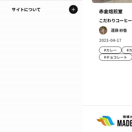
地域を代表する企業100選
記事ライター
サイトについて
岩手
赤倉焙煎室
プレスリリース
アンバサダー
こだわりコーヒー
私たちの理念
宮城
行政連携記事
遠藤 紗香
お問い合わせ
2023-04-17
MILCプロジェクト
秋田
#
カレー
#
運営会社情報
選出企業特別対談
#
チョコレート
山形
Localist
SDGsの先駆者
福島
イベント
茨城
飲食店
栃木
地域豆知識