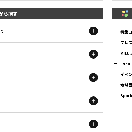
から探す
北
特集
プレ
MIL
北海道
エリア
Local
イベ
地域
茨城
エリア
青森
エリア
Spork
新潟
エリア
栃木
エリア
岩手
エリア