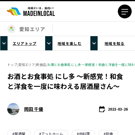
愛知エリア
エリアから探す
エリアトップ
地域を楽しむ
地域を知る
北海道エリア
青森エリア
岩手エリア
宮城エリア
トップ
/
愛知エリア
/
飲食店
/
お酒とお食事処 にし多 〜新感覚！和食と洋食を一度に味
秋田エリア
山形エリア
お酒とお食事処 にし多 〜新感覚！和食
福島エリア
茨城エリア
と洋食を一度に味わえる居酒屋さん～
栃木エリア
群馬エリア
埼玉エリア
千葉エリア
東京23区エリア
多摩エリア
岡田 千優
2023-03-26
神奈川エリア
新潟エリア
富山エリア
石川エリア
福井エリア
山梨エリア
#
居酒屋
#
アットホーム
#
肉料理
#
和食