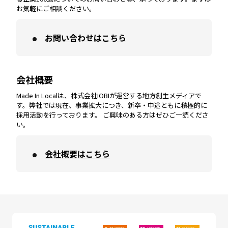
お気軽にご相談ください。
お問い合わせはこちら
鹿児島
エリア
愛媛
エリア
和歌山
エリア
会社概要
沖縄
エリア
高知
エリア
Made In Localは、株式会社IOBIが運営する地方創生メディアで
す。弊社では現在、事業拡大につき、新卒・中途ともに積極的に
採用活動を行っております。 ご興味のある方はぜひご一読くださ
い。
会社概要はこちら