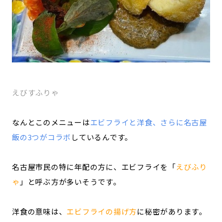
えびすふりゃ
なんとこのメニューは
エビフライと洋食、さらに名古屋
飯の3つがコラボ
しているんです。
名古屋市民の特に年配の方に、エビフライを「
えびふり
ゃ
」と呼ぶ方が多いそうです。
洋食の意味は、
エビフライの揚げ方
に秘密があります。