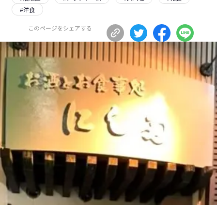
#
洋食
長野エリア
岐阜エリア
静岡エリア
愛知エリア
このページをシェアする
三重エリア
滋賀エリア
京都エリア
大阪市エリア
北摂エリア
堺・泉州エリア
河内エリア
兵庫エリア
奈良エリア
和歌山エリア
鳥取エリア
島根エリア
岡山エリア
広島エリア
山口エリア
徳島エリア
香川エリア
愛媛エリア
高知エリア
福岡エリア
佐賀エリア
長崎エリア
熊本エリア
大分エリア