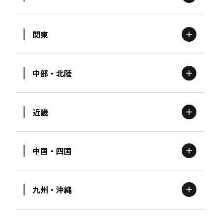
関東
北海道
エリア
中部・北陸
茨城
エリア
青森
エリア
近畿
新潟
エリア
栃木
エリア
岩手
エリア
中国・四国
滋賀
エリア
富山
エリア
群馬
エリア
宮城
エリア
九州・沖縄
鳥取
エリア
京都
エリア
石川
エリア
埼玉
エリア
秋田
エリア