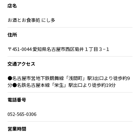
宮崎エリア
鹿児島エリア
店名
沖縄エリア
お酒とお食事処 にし多
住所
カテゴリから探す
〒451-0044 愛知県名古屋市西区菊井１丁目３−１
特集コンテンツ
地域を代表する 企業100選
プレスリリース
行政連携記事
交通アクセス
MILCプロジェクト
選出企業特別対談
●名古屋市営地下鉄鶴舞線「浅間町」駅3出口より徒歩約9
Localist
SDGsの先駆者
分●名鉄名古屋本線「栄生」駅出口より徒歩約19分
イベント
飲食店
電話番号
地域豆知識
ニッポンの百選大全集
Sporkle
052-565-0306
営業時間
「人」から探す