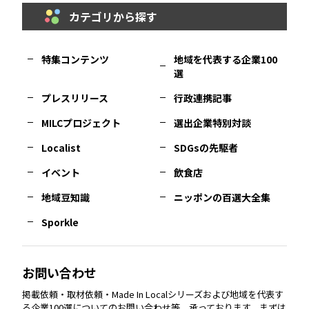
カテゴリから探す
福岡
エリア
島根
エリア
大阪市
エリア
福井
エリア
千葉
エリア
山形
エリア
特集コンテンツ
地域を代表する企業100
選
佐賀
エリア
岡山
エリア
北摂
エリア
長野
エリア
東京23区
エリア
福島
エリア
プレスリリース
行政連携記事
MILCプロジェクト
選出企業特別対談
長崎
エリア
広島
エリア
堺・泉州
エリア
岐阜
エリア
多摩
エリア
Localist
SDGsの先駆者
イベント
飲食店
熊本
エリア
山口
エリア
河内
エリア
静岡
エリア
神奈川
エリア
地域豆知識
ニッポンの百選大全集
Sporkle
大分
エリア
徳島
エリア
兵庫
エリア
愛知
エリア
山梨
エリア
お問い合わせ
掲載依頼・取材依頼・Made In Localシリーズおよび地域を代表す
宮崎
エリア
香川
エリア
奈良
エリア
三重
エリア
る企業100選についてのお問い合わせ等、承っております。まずは