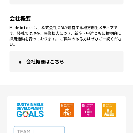
会社概要
沖縄
エリア
高知
エリア
Made In Localは、株式会社IOBIが運営する地方創生メディアで
す。弊社では現在、事業拡大につき、新卒・中途ともに積極的に
採用活動を行っております。 ご興味のある方はぜひご一読くださ
い。
会社概要はこちら