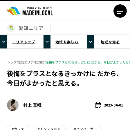
愛知エリア
エリアから探す
エリアトップ
地域を楽しむ
地域を知る
北海道エリア
青森エリア
岩手エリア
宮城エリア
トップ
/
愛知エリア
/
飲食店
/
後悔をプラスとなるきっかけに だから、今日がよかったと
秋田エリア
山形エリア
後悔をプラスとなるきっかけに だから、
福島エリア
茨城エリア
今日がよかったと思える。
栃木エリア
群馬エリア
埼玉エリア
千葉エリア
東京23区エリア
多摩エリア
村上 真唯
2023-04-01
神奈川エリア
新潟エリア
富山エリア
石川エリア
福井エリア
山梨エリア
#
カフェ
#
インスタ映え
#
ハンバーガー