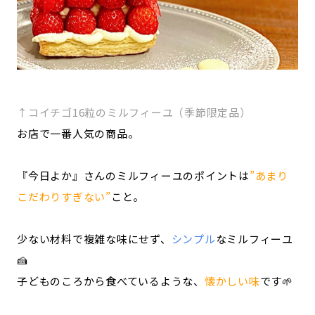
↑コイチゴ16粒のミルフィーユ（季節限定品）
お店で一番人気の商品。
『今日よか』さんのミルフィーユのポイントは
”あまり
こだわりすぎない”
こと。
少ない材料で複雑な味にせず、
シンプル
なミルフィーユ
🍰
子どものころから食べているような、
懐かしい味
です🌱