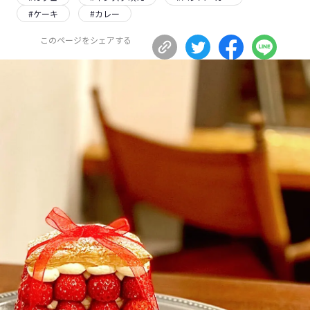
#
ケーキ
#
カレー
長野エリア
岐阜エリア
静岡エリア
愛知エリア
このページをシェアする
三重エリア
滋賀エリア
京都エリア
大阪市エリア
北摂エリア
堺・泉州エリア
河内エリア
兵庫エリア
奈良エリア
和歌山エリア
鳥取エリア
島根エリア
岡山エリア
広島エリア
山口エリア
徳島エリア
香川エリア
愛媛エリア
高知エリア
福岡エリア
佐賀エリア
長崎エリア
熊本エリア
大分エリア