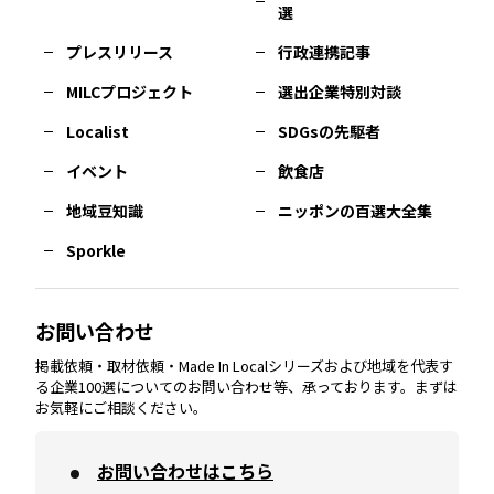
選
佐賀
エリア
岡山
エリア
北摂
エリア
長野
エリア
東京23区
エリア
福島
エリア
プレスリリース
行政連携記事
MILCプロジェクト
選出企業特別対談
長崎
エリア
広島
エリア
堺・泉州
エリア
岐阜
エリア
多摩
エリア
Localist
SDGsの先駆者
イベント
飲食店
熊本
エリア
山口
エリア
河内
エリア
静岡
エリア
神奈川
エリア
地域豆知識
ニッポンの百選大全集
Sporkle
大分
エリア
徳島
エリア
兵庫
エリア
愛知
エリア
山梨
エリア
お問い合わせ
掲載依頼・取材依頼・Made In Localシリーズおよび地域を代表す
宮崎
エリア
香川
エリア
奈良
エリア
三重
エリア
る企業100選についてのお問い合わせ等、承っております。まずは
お気軽にご相談ください。
お問い合わせはこちら
鹿児島
エリア
愛媛
エリア
和歌山
エリア