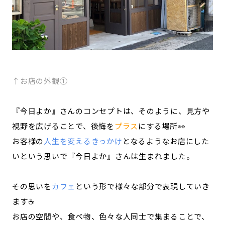
↑お店の外観①
『今日よか』さんのコンセプトは、そのように、見方や
視野を広げることで、後悔を
プラス
にする場所👀
お客様の
人生を変えるきっかけ
となるようなお店にした
いという思いで『今日よか』さんは生まれました。
その思いを
カフェ
という形で様々な部分で表現していき
ます☕️
お店の空間や、食べ物、色々な人同士で集まることで、