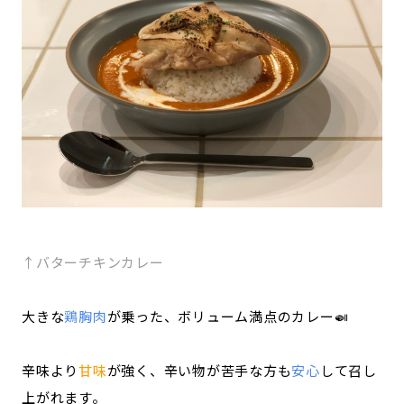
↑バターチキンカレー
大きな
鶏胸肉
が乗った、ボリューム満点のカレー🍛
辛味より
甘味
が強く、辛い物が苦手な方も
安心
して召し
上がれます。