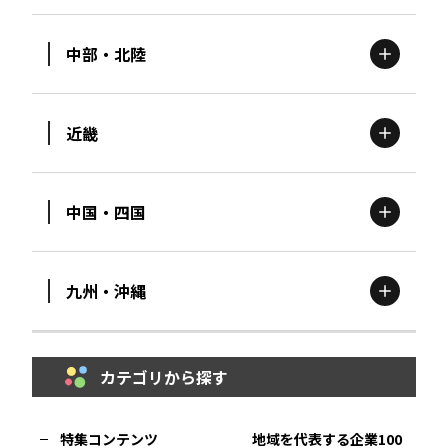
中部・北陸
茨城
エリア
青森
エリア
近畿
新潟
エリア
栃木
エリア
岩手
エリア
中国・四国
滋賀
エリア
富山
エリア
群馬
エリア
宮城
エリア
九州・沖縄
鳥取
エリア
京都
エリア
石川
エリア
埼玉
エリア
秋田
エリア
カテゴリから探す
福岡
エリア
島根
エリア
大阪市
エリア
福井
エリア
千葉
エリア
山形
エリア
特集コンテンツ
地域を代表する企業100