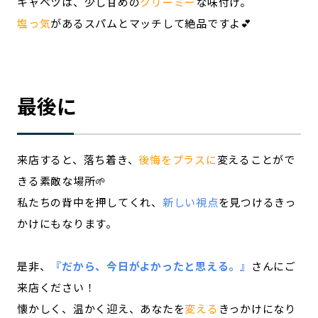
キャベツは、少し甘めの
クリーミー
な味付け。
塩っ気
があるスパムとマッチして絶品ですよ💕
最後に
来店すると、落ち着き、
後悔をプラスに
変えることがで
きる素敵な場所🌱
私たちの背中を押してくれ、
新しい視点
を見つけるきっ
かけにもなります。
是非、
『だから、今日がよかったと思える。』
さんにご
来店ください！
懐かしく、温かく迎え、あなたを
変える
きっかけになり