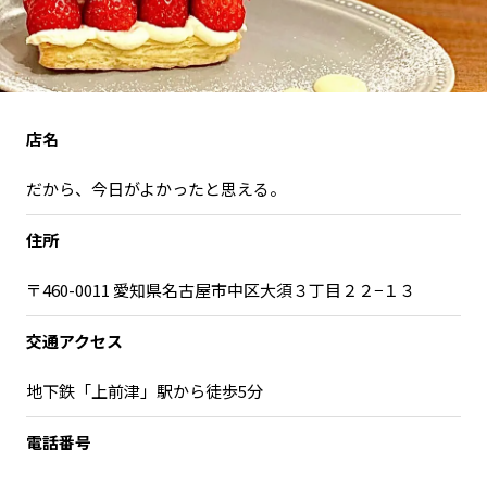
宮崎エリア
鹿児島エリア
沖縄エリア
カテゴリから探す
店名
特集コンテンツ
地域を代表する 企業100選
だから、今日がよかったと思える。
プレスリリース
行政連携記事
住所
MILCプロジェクト
選出企業特別対談
Localist
SDGsの先駆者
〒460-0011 愛知県名古屋市中区大須３丁目２２−１３
イベント
飲食店
交通アクセス
地域豆知識
ニッポンの百選大全集
Sporkle
地下鉄「上前津」駅から徒歩5分
電話番号
「人」から探す