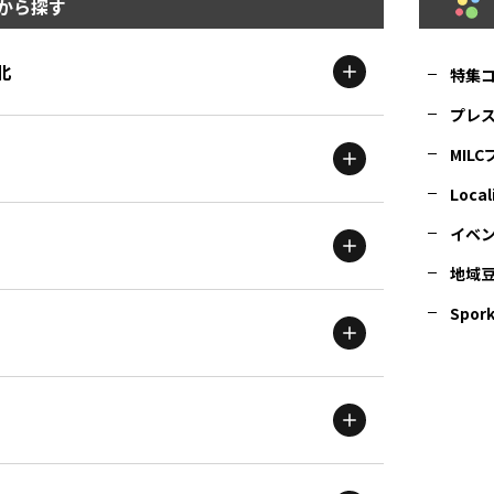
から探す
北
特集
プレ
MIL
北海道
エリア
Local
イベ
地域
茨城
エリア
青森
エリア
Spork
新潟
エリア
栃木
エリア
岩手
エリア
滋賀
エリア
富山
エリア
群馬
エリア
宮城
エリア