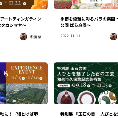
アートティンガティン
季節を優雅に彩るバラの楽園 
北タカシマヤ～
公園 ばら庭園～
2022-11-11
和田 悠
秋に！『紐とけば堺
特別展 『玉石の美 ―人びと