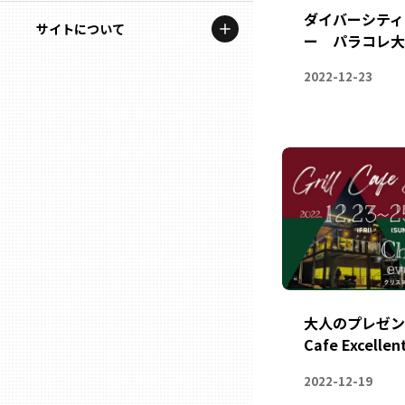
地域を代表する企業100選
ダイバーシティ
記事ライター
サイトについて
岩手
ー パラコレ大
プレスリリース
アンバサダー
私たちの理念
2022-12-23
宮城
行政連携記事
お問い合わせ
MILCプロジェクト
秋田
運営会社情報
選出企業特別対談
山形
Localist
SDGsの先駆者
福島
イベント
茨城
大人のプレゼント
飲食店
Cafe Excelle
栃木
地域豆知識
2022-12-19