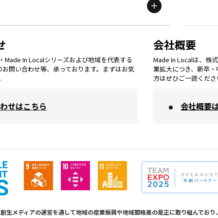
鳥取
エリア
京都
エリア
石川
エリア
埼玉
エリア
秋田
エリア
せ
会社概要
福岡
エリア
ade In Localシリーズおよび地域を代表する
Made In Loca
島根
エリア
大阪市
エリア
てのお問い合わせ等、承っております。まずはお気
業拡大につき、新卒・
福井
エリア
千葉
エリア
。
方はぜひご一読くださ
山形
エリア
佐賀
エリア
岡山
エリア
わせはこちら
会社概要
北摂
エリア
長野
エリア
東京23区
エリア
福島
エリア
長崎
エリア
広島
エリア
堺・泉州
エリア
岐阜
エリア
多摩
エリア
熊本
エリア
山口
エリア
河内
エリア
静岡
エリア
神奈川
エリア
calは地方創生メディアの運営を通して地域の産業振興や地域間格差の是正に取り組んで