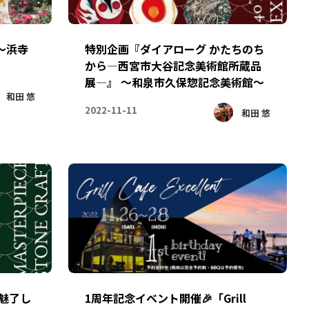
～浜寺
特別企画『ダイアローグ かたちのち
から―西宮市大谷記念美術館所蔵品
展―』 ～和泉市久保惣記念美術館～
和田 悠
2022-11-11
和田 悠
を魅了し
1周年記念イベント開催🎉「Grill