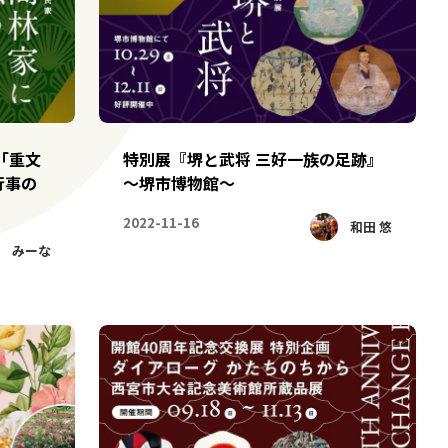
「重文
特別展『堺と武将 三好一族の足跡』
行事の
～堺市博物館～
2022-11-16
和田 悠
みーな