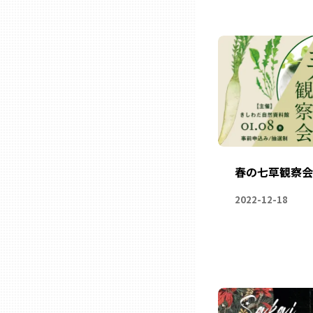
ニッポンの百選大全集
群馬
Sporkle
埼玉
千葉
東京23区
春の七草観察会
多摩地域
2022-12-18
神奈川
新潟
富山