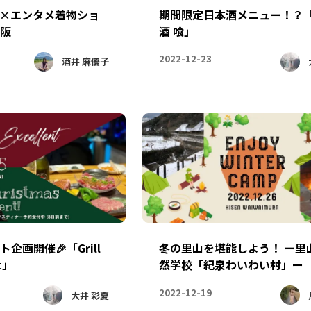
×エンタメ着物ショ
期間限定日本酒メニュー！？
阪
酒 喰」
2022-12-23
酒井 麻優子
企画開催🎉「Grill
冬の里山を堪能しよう！ ー里
nt」
然学校「紀泉わいわい村」ー
2022-12-19
大井 彩夏