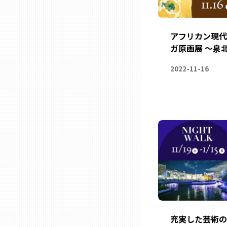
三重
アフリカン現代
ガ原画展 ～泉
滋賀
2022-11-16
京都
大阪市
北摂
堺・泉州
河内
充実した芸術の