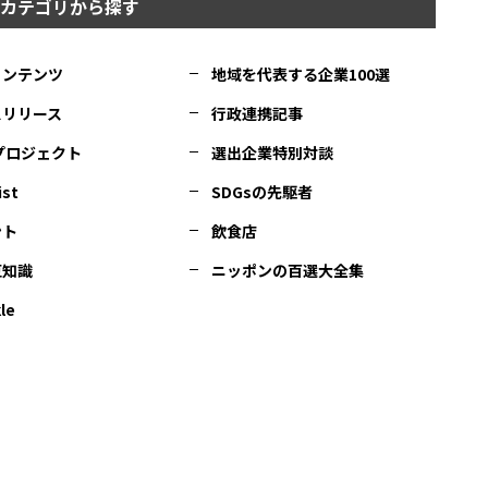
カテゴリから探す
コンテンツ
地域を代表する企業100選
スリリース
行政連携記事
Cプロジェクト
選出企業特別対談
ist
SDGsの先駆者
ント
飲食店
豆知識
ニッポンの百選大全集
le