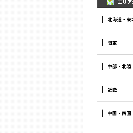
エリア
山口
北海道・東
徳島
香川
関東
愛媛
中部・北陸
高知
近畿
福岡
中国・四国
佐賀
長崎