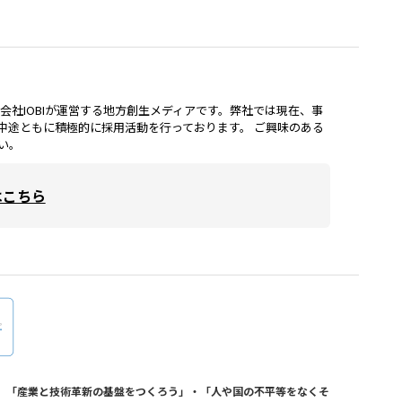
lは、株式会社IOBIが運営する地方創生メディアです。弊社では現在、事
中途ともに積極的に採用活動を行っております。 ご興味のある
い。
はこちら
おり、「産業と技術革新の基盤をつくろう」・「人や国の不平等をなくそ