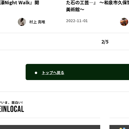
ight Walk』開
た石の工芸―』 ～和泉市久保
美術館～
2022-11-01
村上 真唯
2
/
5
トップへ戻る