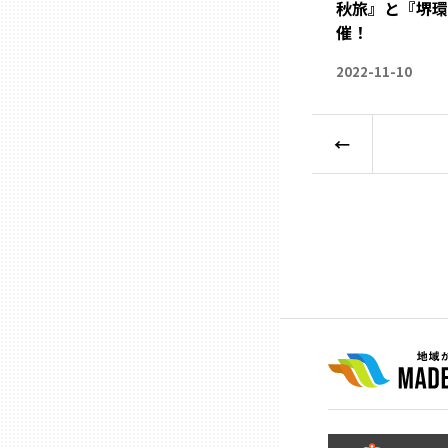
秋旅』と『堺環濠N
兵庫
催！
2022-11-10
奈良
←
和歌山
鳥取
島根
岡山
広島