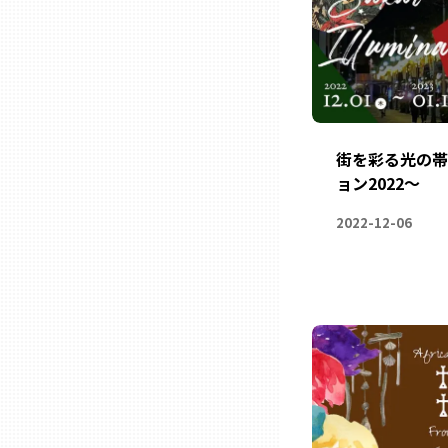
石川
福井
街を彩る光の帯
ョン2022～
山梨
2022-12-06
長野
岐阜
静岡
愛知