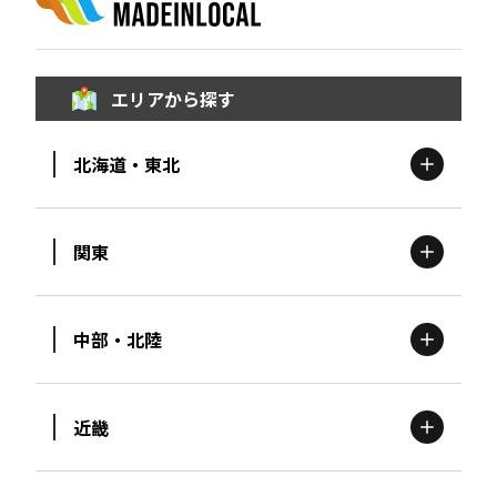
エリアから探す
北海道・東北
関東
北海道
エリア
中部・北陸
茨城
エリア
青森
エリア
近畿
新潟
エリア
栃木
エリア
岩手
エリア