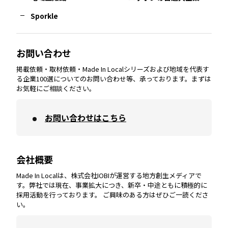
Sporkle
大分
エリア
徳島
エリア
兵庫
エリア
愛知
エリア
山梨
エリア
お問い合わせ
掲載依頼・取材依頼・Made In Localシリーズおよび地域を代表す
宮崎
エリア
香川
エリア
奈良
エリア
三重
エリア
る企業100選についてのお問い合わせ等、承っております。まずは
お気軽にご相談ください。
お問い合わせはこちら
鹿児島
エリア
愛媛
エリア
和歌山
エリア
会社概要
沖縄
エリア
高知
エリア
Made In Localは、株式会社IOBIが運営する地方創生メディアで
す。弊社では現在、事業拡大につき、新卒・中途ともに積極的に
採用活動を行っております。 ご興味のある方はぜひご一読くださ
い。