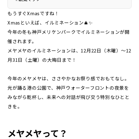
宮崎エリア
鹿児島エリア
もうすぐXmasですね！
沖縄エリア
Xmasといえば、イルミネーション🎄✨
今年の冬も神戸メリケンパークでイルミネーションが開
カテゴリから探す
催されます。
メヤメヤのイルミネーションは、12月22日（木曜）～12
特集コンテンツ
地域を代表する 企業100選
月31日（土曜）の大晦日まで！
プレスリリース
行政連携記事
MILCプロジェクト
選出企業特別対談
今年のメヤメヤは、ささやかなお祭り感でおもてなし。
Localist
SDGsの先駆者
光が踊る港の公園で、神戸ウォーターフロントの夜景を
イベント
飲食店
みながら乾杯し、未来への対話が飛び交う特別なひとと
地域豆知識
ニッポンの百選大全集
きを。
Sporkle
メヤメヤって？
「人」から探す