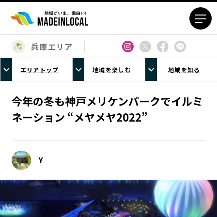
兵庫エリア
エリアから探す
エリアトップ
地域を楽しむ
地域を知る
北海道エリア
青森エリア
岩手エリア
宮城エリア
今年の冬も神戸メリケンパークでイルミ
秋田エリア
山形エリア
ネーション “メヤメヤ2022”
福島エリア
茨城エリア
栃木エリア
群馬エリア
埼玉エリア
千葉エリア
Y
東京23区エリア
多摩エリア
神奈川エリア
新潟エリア
富山エリア
石川エリア
福井エリア
山梨エリア