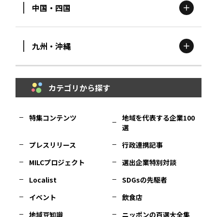
中国・四国
滋賀
エリア
富山
エリア
群馬
エリア
宮城
エリア
九州・沖縄
鳥取
エリア
京都
エリア
石川
エリア
埼玉
エリア
秋田
エリア
カテゴリから探す
福岡
エリア
島根
エリア
大阪市
エリア
福井
エリア
千葉
エリア
山形
エリア
特集コンテンツ
地域を代表する企業100
選
佐賀
エリア
岡山
エリア
北摂
エリア
長野
エリア
東京23区
エリア
福島
エリア
プレスリリース
行政連携記事
MILCプロジェクト
選出企業特別対談
長崎
エリア
広島
エリア
堺・泉州
エリア
岐阜
エリア
多摩
エリア
Localist
SDGsの先駆者
イベント
飲食店
熊本
エリア
山口
エリア
河内
エリア
静岡
エリア
神奈川
エリア
地域豆知識
ニッポンの百選大全集