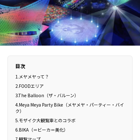
長野エリア
岐阜エリア
静岡エリア
愛知エリア
三重エリア
滋賀エリア
京都エリア
大阪市エリア
北摂エリア
堺・泉州エリア
河内エリア
兵庫エリア
目次
奈良エリア
和歌山エリア
鳥取エリア
島根エリア
1
.
メヤメヤって？
岡山エリア
広島エリア
2
.
FOODエリア
山口エリア
徳島エリア
3
.
The Balloon（ザ・バルーン）
4
.
Meya Meya Party Bike（メヤメヤ・パーティー・バイ
香川エリア
愛媛エリア
ク）
高知エリア
福岡エリア
5
.
モザイク大観覧車とのコラボ
佐賀エリア
長崎エリア
6
.
BIKA（＝ビーカ＝美化）
熊本エリア
大分エリア
7
.
観覧マップ