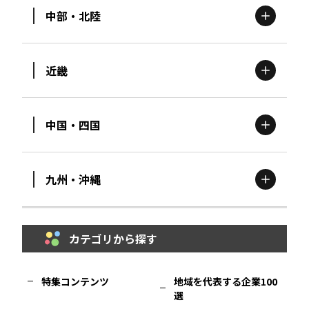
中部・北陸
茨城
エリア
青森
エリア
近畿
新潟
エリア
栃木
エリア
岩手
エリア
中国・四国
滋賀
エリア
富山
エリア
群馬
エリア
宮城
エリア
九州・沖縄
鳥取
エリア
京都
エリア
石川
エリア
埼玉
エリア
秋田
エリア
カテゴリから探す
福岡
エリア
島根
エリア
大阪市
エリア
福井
エリア
千葉
エリア
山形
エリア
特集コンテンツ
地域を代表する企業100
選
佐賀
エリア
岡山
エリア
北摂
エリア
長野
エリア
東京23区
エリア
福島
エリア