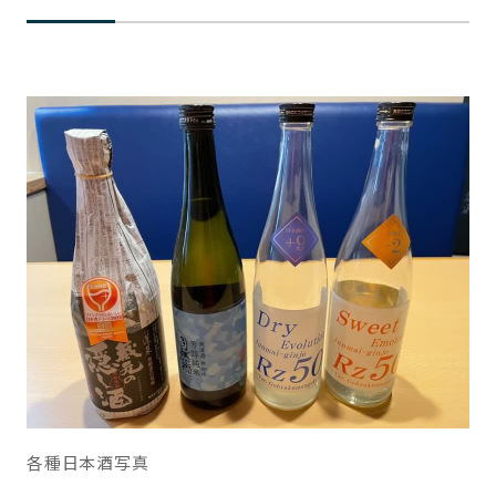
各種日本酒写真