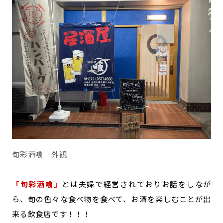
記事ライター
アンバサダー
お問い合わせ
会社概要
旬彩酒喰 外観
「旬彩酒喰」
とは夫婦で経営されておりお話をしなが
ら、旬の色々な食べ物を食べて、お酒を楽しむことが出
来る飲食店です！！！