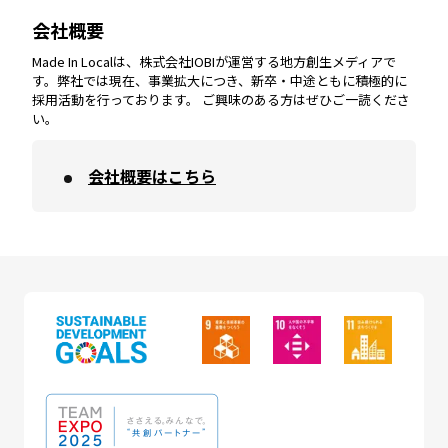
会社概要
沖縄
エリア
高知
エリア
Made In Localは、株式会社IOBIが運営する地方創生メディアで
す。弊社では現在、事業拡大につき、新卒・中途ともに積極的に
採用活動を行っております。 ご興味のある方はぜひご一読くださ
い。
会社概要はこちら