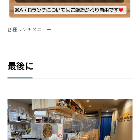
各種ランチメニュー
最後に