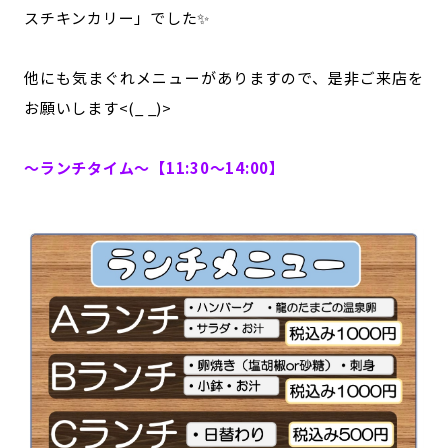
スチキンカリー」でした✨
他にも気まぐれメニューがありますので、是非ご来店を
お願いします<(_ _)>
～ランチタイム～【11:30～14:00】