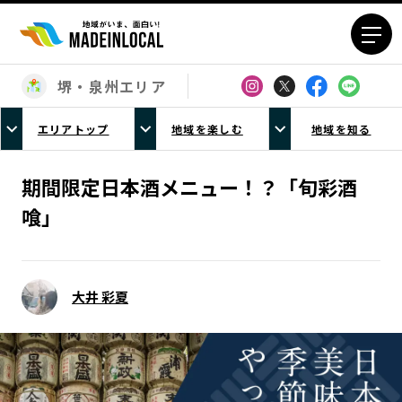
堺・泉州エリア
エリアから探す
エリアトップ
地域を楽しむ
地域を知る
北海道エリア
青森エリア
岩手エリア
宮城エリア
期間限定日本酒メニュー！？「旬彩酒
秋田エリア
山形エリア
喰」
福島エリア
茨城エリア
栃木エリア
群馬エリア
埼玉エリア
千葉エリア
大井 彩夏
東京23区エリア
多摩エリア
神奈川エリア
新潟エリア
富山エリア
石川エリア
福井エリア
山梨エリア