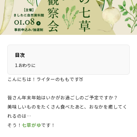
長野エリア
岐阜エリア
静岡エリア
愛知エリア
三重エリア
滋賀エリア
京都エリア
大阪市エリア
北摂エリア
堺・泉州エリア
目次
河内エリア
兵庫エリア
奈良エリア
和歌山エリア
1
.
おわりに
鳥取エリア
島根エリア
こんにちは！ライターのももです🍑
岡山エリア
広島エリア
山口エリア
徳島エリア
皆さん年末年始はいかがお過ごしのご予定ですか？
香川エリア
愛媛エリア
美味しいものをたくさん食べたあと、おなかを癒してく
高知エリア
福岡エリア
れるのは…
佐賀エリア
長崎エリア
そう！
七草がゆ
です！
熊本エリア
大分エリア