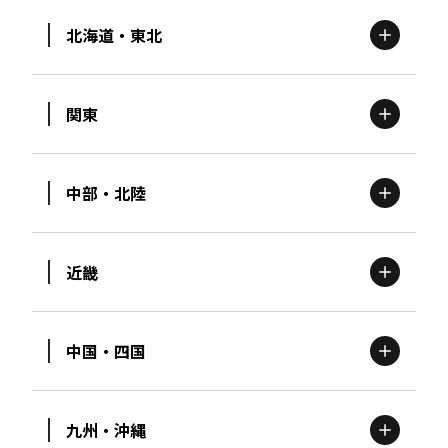
北海道・東北
関東
北海道
エリア
中部・北陸
茨城
エリア
青森
エリア
近畿
新潟
エリア
栃木
エリア
岩手
エリア
中国・四国
滋賀
エリア
富山
エリア
群馬
エリア
宮城
エリア
九州・沖縄