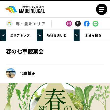
堺・泉州エリア
エリアから探す
エリアトップ
地域を楽しむ
地域を知る
北海道エリア
青森エリア
岩手エリア
宮城エリア
春の七草観察会
秋田エリア
山形エリア
福島エリア
茨城エリア
栃木エリア
群馬エリア
門脇 桃子
埼玉エリア
千葉エリア
東京23区エリア
多摩エリア
神奈川エリア
新潟エリア
富山エリア
石川エリア
福井エリア
山梨エリア