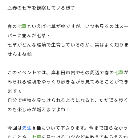
△春の七草を観察している様子
記事ライター
アンバサダー
春の
七草
といえば七草がゆですが、いつも見るのはスー
お問い合わせ
会社概要
パーに並んだ七草…
七草がどんな環境で生育しているのか、実はよく知りま
せんよね🤔
このイベントでは、岸和田市内やその周辺で春の
七草
が
みられる環境をゆっくり歩きながら見てみることができ
ます🚶
自分で植物を見つけられるようになると、ただ道を歩く
のも楽しみが増えますよね！
今回は
先生
👩‍🏫
もついて下さります。今まで知らなかっ
たことや、
七草
を見つけるコツなども教えてもらえるか