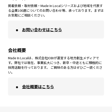
掲載依頼・取材依頼・Made In Localシリーズおよび地域を代表す
宮崎
エリア
香川
エリア
奈良
エリア
三重
エリア
る企業100選についてのお問い合わせ等、承っております。まずは
お気軽にご相談ください。
お問い合わせはこちら
鹿児島
エリア
愛媛
エリア
和歌山
エリア
会社概要
沖縄
エリア
高知
エリア
Made In Localは、株式会社IOBIが運営する地方創生メディアで
す。弊社では現在、事業拡大につき、新卒・中途ともに積極的に
採用活動を行っております。 ご興味のある方はぜひご一読くださ
い。
会社概要はこちら