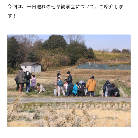
宮崎エリア
鹿児島エリア
今回は、一日遅れの七草観察会について、ご紹介しま
沖縄エリア
す！
カテゴリから探す
特集コンテンツ
地域を代表する 企業100選
プレスリリース
行政連携記事
MILCプロジェクト
選出企業特別対談
Localist
SDGsの先駆者
イベント
飲食店
地域豆知識
ニッポンの百選大全集
Sporkle
「人」から探す