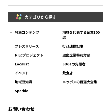
鳥取
エリア
京都
エリア
石川
エリア
埼玉
エリア
秋田
エリア
カテゴリから探す
福岡
エリア
島根
エリア
大阪市
エリア
福井
エリア
千葉
エリア
山形
エリア
特集コンテンツ
地域を代表する企業100
選
佐賀
エリア
岡山
エリア
北摂
エリア
長野
エリア
東京23区
エリア
福島
エリア
プレスリリース
行政連携記事
MILCプロジェクト
選出企業特別対談
長崎
エリア
広島
エリア
堺・泉州
エリア
岐阜
エリア
多摩
エリア
Localist
SDGsの先駆者
イベント
飲食店
熊本
エリア
山口
エリア
河内
エリア
静岡
エリア
神奈川
エリア
地域豆知識
ニッポンの百選大全集
Sporkle
大分
エリア
徳島
エリア
兵庫
エリア
愛知
エリア
山梨
エリア
お問い合わせ