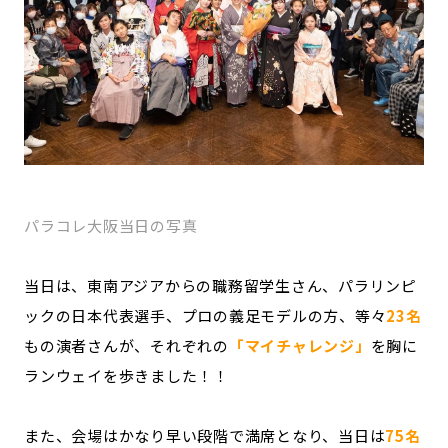
パラコレ大阪当日の写真
当日は、東南アジアからの職務留学生さん、パラリンピ
ックの日本代表選手、プロの義足モデルの方、等々
23名
もの演者さんが、それぞれの
「マイチャレンジ」
を胸に
ランウェイを歩きました！！
また、会場はかなり早い段階で満席となり、当日は
75名