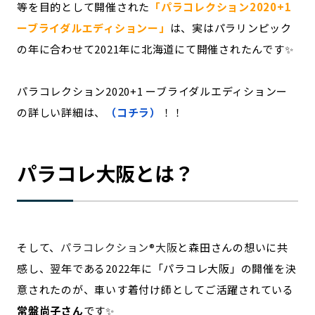
等を目的として開催された
「パラコレクション2020+1
ーブライダルエディションー」
は、実はパラリンピック
の年に合わせて2021年に北海道にて開催されたんです✨
パラコレクション2020+1 ーブライダルエディションー
の詳しい詳細は、
（コチラ）
！！
パラコレ大阪とは？
そして、
パラコレクション®️大阪
と森田さんの想いに共
感し、翌年である2022年に「パラコレ大阪」の開催を決
意されたのが、車いす着付け師としてご活躍されている
常盤尚子さん
です✨