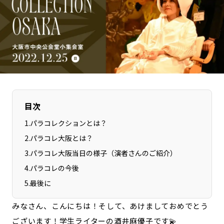
長野エリア
岐阜エリア
静岡エリア
愛知エリア
三重エリア
滋賀エリア
京都エリア
大阪市エリア
北摂エリア
堺・泉州エリア
河内エリア
兵庫エリア
目次
奈良エリア
和歌山エリア
鳥取エリア
島根エリア
1
.
パラコレクションとは？
岡山エリア
広島エリア
2
.
パラコレ大阪とは？
山口エリア
徳島エリア
3
.
パラコレ大阪当日の様子（演者さんのご紹介）
香川エリア
4
.
パラコレの今後
愛媛エリア
5
.
最後に
高知エリア
福岡エリア
佐賀エリア
長崎エリア
みなさん、こんにちは！そして、あけましておめでとう
熊本エリア
大分エリア
ございます！学生ライターの酒井麻優子です💫