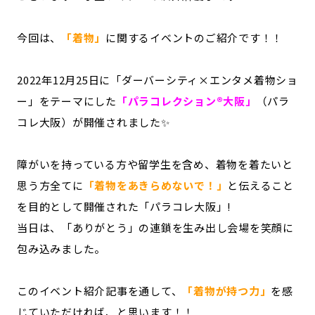
宮崎エリア
鹿児島エリア
沖縄エリア
今回は、
「着物」
に関するイベントのご紹介です！！
2022年12月25日に「ダーバーシティ×エンタメ着物ショ
カテゴリから探す
ー」をテーマにした
「パラコレクション®️大阪」
（パラ
特集コンテンツ
地域を代表する 企業100選
コレ大阪）が開催されました✨
プレスリリース
行政連携記事
MILCプロジェクト
選出企業特別対談
障がいを持っている方や留学生を含め、着物を着たいと
Localist
SDGsの先駆者
思う方全てに
「着物をあきらめないで！」
と伝えること
イベント
飲食店
を目的として開催された「パラコレ大阪」!
当日は、「ありがとう」の連鎖を生み出し会場を笑顔に
地域豆知識
ニッポンの百選大全集
包み込みました。
Sporkle
このイベント紹介記事を通して、
「着物が持つ力」
を感
「人」から探す
じていただければ、と思います！！