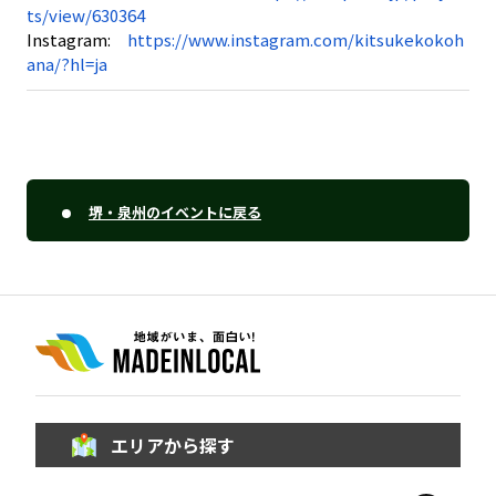
ts/view/630364
Instagram:
https://www.instagram.com/kitsukekokoh
ana/?hl=ja
堺・泉州のイベントに戻る
エリアから探す