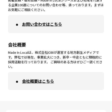
掲載依頼・取材依頼・Made In Localシリーズおよび地域を代表す
宮崎
エリア
香川
エリア
奈良
エリア
三重
エリア
る企業100選についてのお問い合わせ等、承っております。まずは
お気軽にご相談ください。
お問い合わせはこちら
鹿児島
エリア
愛媛
エリア
和歌山
エリア
会社概要
沖縄
エリア
高知
エリア
Made In Localは、株式会社IOBIが運営する地方創生メディアで
す。弊社では現在、事業拡大につき、新卒・中途ともに積極的に
採用活動を行っております。 ご興味のある方はぜひご一読くださ
い。
会社概要はこちら