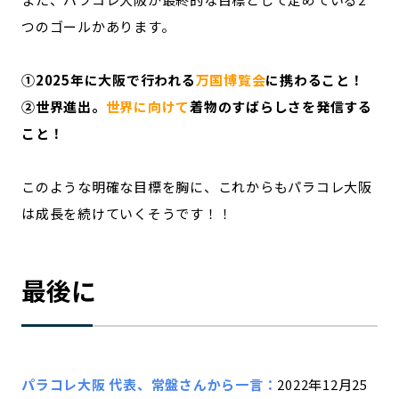
つのゴールかあります。
①2025年に大阪で行われる
万国博覧会
に携わること！
②世界進出。
世界に向けて
着物のすばらしさを発信する
こと！
このような明確な目標を胸に、これからもパラコレ大阪
は成長を続けていくそうです！！
最後に
パラコレ大阪 代表、常盤さんから一言：
2022年12月25