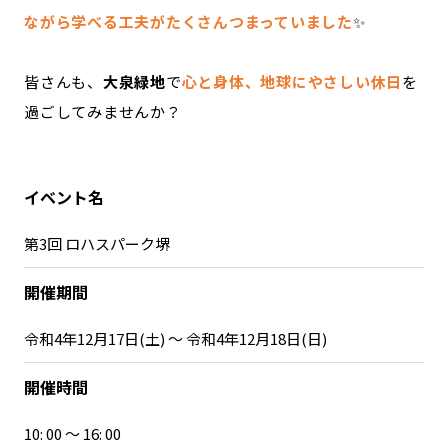
ながら学べる工夫がたくさんつまっていました
✨
皆さんも、
大泉緑地
で
心と身体、地球にやさしい休日
を
過ごしてみませんか？
イベント名
第3回 ロハスパーク堺
開催期間
令和4年12月17日(土) ～ 令和4年12月18日(日)
開催時間
10: 00 ～ 16: 00