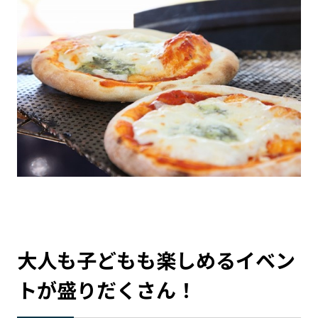
大人も子どもも楽しめるイベン
トが盛りだくさん！