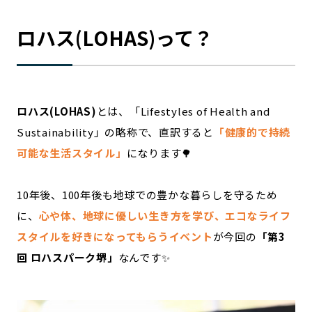
記事ライター
アンバサダー
ロハス(LOHAS)って？
お問い合わせ
会社概要
ロハス(LOHAS)
とは、「Lifestyles of Health and
Sustainability」の略称で、直訳すると
「健康的で持続
可能な生活スタイル」
になります🌳
10年後、100年後も地球での豊かな暮らしを守るため
に、
心や体、地球に優しい生き方を学び、エコなライフ
スタイルを好きになってもらうイベント
が今回の
「第3
回 ロハスパーク堺」
なんです✨