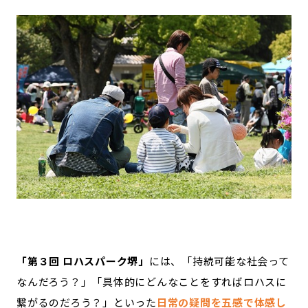
「第３回 ロハスパーク堺」
には、「持続可能な社会って
なんだろう？」「具体的にどんなことをすればロハスに
繋がるのだろう？」といった
日常の疑問を五感で体感し