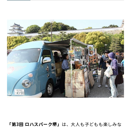
「第3回 ロハスパーク堺」
は、大人も子どもも楽しみな