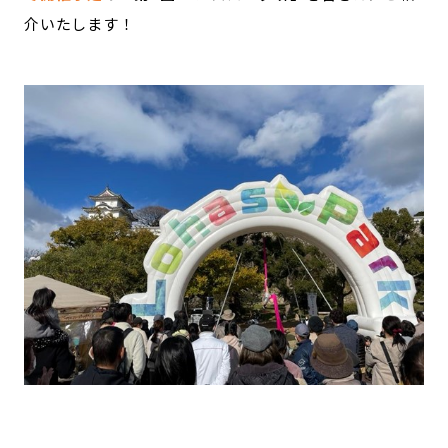
宮崎エリア
鹿児島エリア
介いたします！
沖縄エリア
カテゴリから探す
特集コンテンツ
地域を代表する 企業100選
プレスリリース
行政連携記事
MILCプロジェクト
選出企業特別対談
Localist
SDGsの先駆者
イベント
飲食店
地域豆知識
ニッポンの百選大全集
Sporkle
「人」から探す