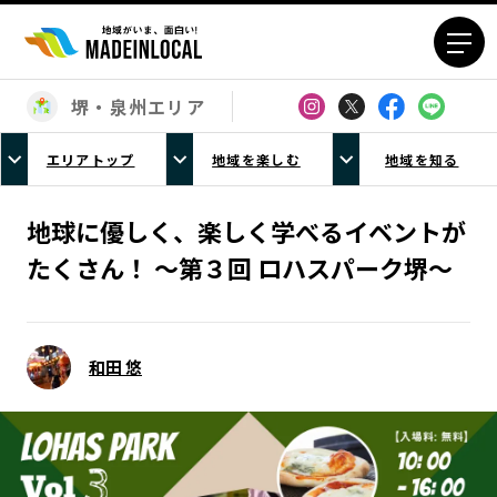
堺・泉州エリア
エリアから探す
エリアトップ
地域を楽しむ
地域を知る
北海道エリア
青森エリア
岩手エリア
宮城エリア
地球に優しく、楽しく学べるイベントが
秋田エリア
山形エリア
たくさん！ ～第３回 ロハスパーク堺～
福島エリア
茨城エリア
栃木エリア
群馬エリア
埼玉エリア
千葉エリア
和田 悠
東京23区エリア
多摩エリア
神奈川エリア
新潟エリア
富山エリア
石川エリア
福井エリア
山梨エリア