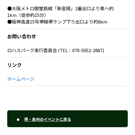
●大阪メトロ御堂筋線「新金岡」2番出口より東へ約
1km（徒歩約15分）
●阪神高速15号堺線堺ランプ下り出口より約6km
お問い合わせ
ロハスパーク実行委員会 (TEL：070-5652-2887)
リンク
ホームページ
堺・泉州のイベントに戻る