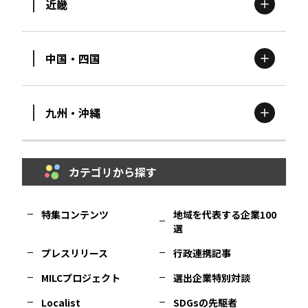
近畿
新潟
エリア
栃木
エリア
岩手
エリア
中国・四国
滋賀
エリア
富山
エリア
群馬
エリア
宮城
エリア
九州・沖縄
鳥取
エリア
京都
エリア
石川
エリア
埼玉
エリア
秋田
エリア
カテゴリから探す
福岡
エリア
島根
エリア
大阪市
エリア
福井
エリア
千葉
エリア
山形
エリア
特集コンテンツ
地域を代表する企業100
選
佐賀
エリア
岡山
エリア
北摂
エリア
長野
エリア
東京23区
エリア
福島
エリア
プレスリリース
行政連携記事
MILCプロジェクト
選出企業特別対談
長崎
エリア
広島
エリア
堺・泉州
エリア
岐阜
エリア
多摩
エリア
Localist
SDGsの先駆者