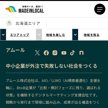
北海道エリア
エリアから探す
エリアトップ
地域を楽しむ
地域を知る
北海道エリア
青森エリア
岩手エリア
宮城エリア
アムール
秋田エリア
山形エリア
福島エリア
茨城エリア
中小企業が外注で失敗しない社会をつくる
栃木エリア
群馬エリア
埼玉エリア
千葉エリア
アムール株式会社は、AIO／LLMO（AI検索最適化）支援を
東京23区エリア
多摩エリア
軸に、BtoB企業が「比較・検討フェーズに残り、選ばれる
神奈川エリア
新潟エリア
状態」を構築するデジタルマーケティング支援会社です。
富山エリア
石川エリア
戦略から実行まで現場に踏み込み、成果が出る構造をつく
福井エリア
山梨エリア