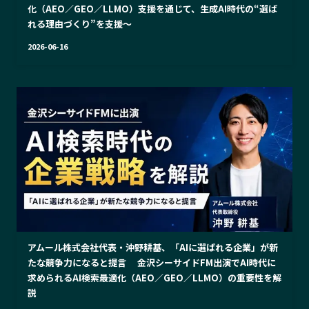
化（AEO／GEO／LLMO）支援を通じて、生成AI時代の“選ば
れる理由づくり”を支援～
2026-06-16
アムール株式会社代表・沖野耕基、「AIに選ばれる企業」が新
たな競争力になると提言 金沢シーサイドFM出演でAI時代に
求められるAI検索最適化（AEO／GEO／LLMO）の重要性を解
説