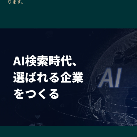
ります。
長野エリア
岐阜エリア
静岡エリア
愛知エリア
三重エリア
滋賀エリア
京都エリア
大阪市エリア
北摂エリア
堺・泉州エリア
河内エリア
兵庫エリア
奈良エリア
和歌山エリア
鳥取エリア
島根エリア
岡山エリア
広島エリア
山口エリア
徳島エリア
香川エリア
愛媛エリア
高知エリア
福岡エリア
佐賀エリア
長崎エリア
熊本エリア
大分エリア