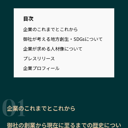
宮崎エリア
鹿児島エリア
沖縄エリア
目次
企業のこれまでとこれから
カテゴリから探す
御社が考える地方創生・SDGsについて
特集コンテンツ
企業が求める人材像について
地域を代表する 企業100選
プレスリリース
行政連携記事
プレスリリース
MILCプロジェクト
選出企業特別対談
企業プロフィール
Localist
SDGsの先駆者
イベント
飲食店
地域豆知識
ニッポンの百選大全集
Sporkle
企業のこれまでとこれから
御社の
「人」から探す
創業から現在に至るまでの歴史
につい