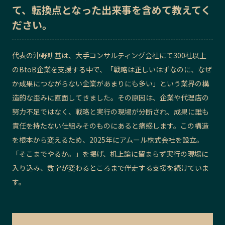
て、転換点となった出来事を含めて教えてく
記事ライター
アンバサダー
ださい。
お問い合わせ
会社概要
代表の沖野耕基は、大手コンサルティング会社にて300社以上
のBtoB企業を支援する中で、「戦略は正しいはずなのに、なぜ
か成果につながらない企業があまりにも多い」という業界の構
造的な歪みに直面してきました。その原因は、企業や代理店の
努力不足ではなく、戦略と実行の現場が分断され、成果に誰も
責任を持たない仕組みそのものにあると痛感します。この構造
を根本から変えるため、2025年にアムール株式会社を設立。
「そこまでやるか。」を掲げ、机上論に留まらず実行の現場に
入り込み、数字が変わるところまで伴走する支援を続けていま
す。