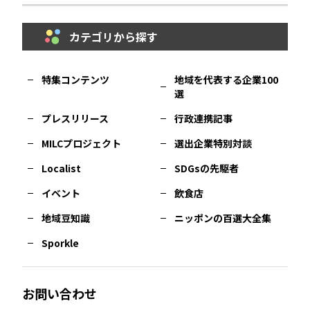
カテゴリから探す
福岡
エリア
島根
エリア
大阪市
エリア
福井
エリア
千葉
エリア
山形
エリア
特集コンテンツ
地域を代表する企業100
選
佐賀
エリア
岡山
エリア
北摂
エリア
長野
エリア
東京23区
エリア
福島
エリア
プレスリリース
行政連携記事
MILCプロジェクト
選出企業特別対談
長崎
エリア
広島
エリア
堺・泉州
エリア
岐阜
エリア
多摩
エリア
Localist
SDGsの先駆者
イベント
飲食店
熊本
エリア
山口
エリア
河内
エリア
静岡
エリア
神奈川
エリア
地域豆知識
ニッポンの百選大全集
Sporkle
大分
エリア
徳島
エリア
兵庫
エリア
愛知
エリア
山梨
エリア
お問い合わせ