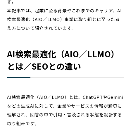
す。
宮崎エリア
鹿児島エリア
本記事では、起業に至る背景やこれまでのキャリア、AI
沖縄エリア
検索最適化（AIO／LLMO）事業に取り組むに至った考
え方について紹介されています。
カテゴリから探す
特集コンテンツ
地域を代表する 企業100選
AI検索最適化（AIO／LLMO）
プレスリリース
行政連携記事
とは／SEOとの違い
MILCプロジェクト
選出企業特別対談
Localist
SDGsの先駆者
イベント
飲食店
地域豆知識
ニッポンの百選大全集
AI検索最適化（AIO／LLMO）とは、ChatGPTやGemini
Sporkle
などの生成AIに対して、企業やサービスの情報が適切に
理解され、回答の中で引用・言及される状態を設計する
取り組みです。
「人」から探す