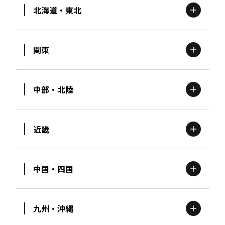
北海道・東北
関東
北海道
エリア
中部・北陸
茨城
エリア
青森
エリア
近畿
新潟
エリア
栃木
エリア
岩手
エリア
中国・四国
滋賀
エリア
富山
エリア
群馬
エリア
宮城
エリア
九州・沖縄
鳥取
エリア
京都
エリア
石川
エリア
埼玉
エリア
秋田
エリア