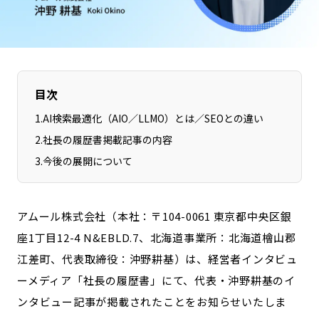
長野エリア
岐阜エリア
静岡エリア
愛知エリア
三重エリア
滋賀エリア
京都エリア
大阪市エリア
目次
北摂エリア
堺・泉州エリア
1
.
AI検索最適化（AIO／LLMO）とは／SEOとの違い
河内エリア
兵庫エリア
2
.
社長の履歴書掲載記事の内容
奈良エリア
和歌山エリア
3
.
今後の展開について
鳥取エリア
島根エリア
岡山エリア
広島エリア
アムール株式会社（本社：〒104-0061 東京都中央区銀
山口エリア
徳島エリア
座1丁目12-4 N&EBLD.7、北海道事業所：北海道檜山郡
香川エリア
愛媛エリア
江差町、代表取締役：沖野耕基）は、経営者インタビュ
高知エリア
福岡エリア
ーメディア「社長の履歴書」にて、代表・沖野耕基のイ
佐賀エリア
長崎エリア
ンタビュー記事が掲載されたことをお知らせいたしま
熊本エリア
大分エリア