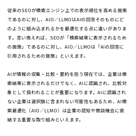
記事ライター
アンバサダー
従来のSEOが検索エンジン上での表示順位を高める施策
であるのに対し、AIO／LLMOはAIの回答そのものにど
のように組み込まれるかを最適化する点に違いがありま
お問い合わせ
会社概要
す。言い換えれば、SEOが「検索結果に表示されるため
の施策」であるのに対し、AIO／LLMOは「AIの回答に
引用されるための施策」といえます。
AIが情報の収集・比較・要約を担う現在では、企業は検
索結果に表示されるだけでなく、AIに認識され、比較対
象として扱われることが重要になります。AIに認識され
ない企業は選択肢に含まれない可能性もあるため、AI検
索最適化（AIO／LLMO）は企業の認知や商談機会に直
結する重要な取り組みといえます。