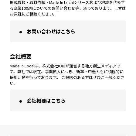
掲載依頼・取材依頼・Made In Localシリーズおよび地域を代表す
宮崎
エリア
香川
エリア
奈良
エリア
三重
エリア
る企業100選についてのお問い合わせ等、承っております。まずは
お気軽にご相談ください。
お問い合わせはこちら
鹿児島
エリア
愛媛
エリア
和歌山
エリア
会社概要
沖縄
エリア
高知
エリア
Made In Localは、株式会社IOBIが運営する地方創生メディアで
す。弊社では現在、事業拡大につき、新卒・中途ともに積極的に
採用活動を行っております。 ご興味のある方はぜひご一読くださ
い。
会社概要はこちら