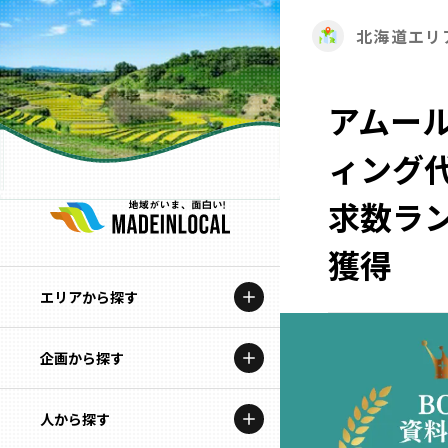
北海道エリ
アムール
ィング
求数ラン
獲得
エリアから探す
企画から探す
北海道
特集コンテンツ
人から探す
青森