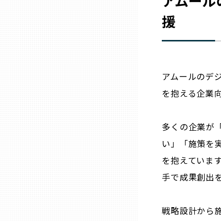
アムール
兵庫
援
奈良
和歌山
アムールのデ
を抱える企業
鳥取
多くの企業が
島根
い」「施策を
を抱えていま
岡山
手で成果創出
広島
戦略設計から