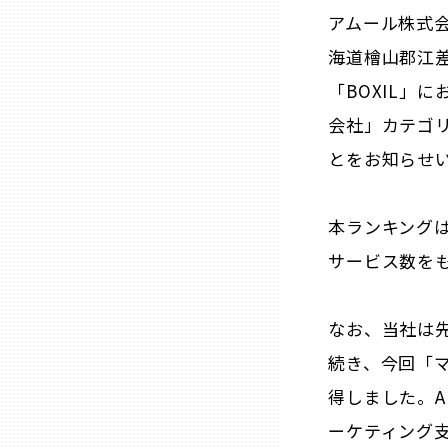
ニッポンの百選大全集
群馬
アムール株式
海道檜山郡江差
Sporkle
埼玉
「BOXIL」
会社」カテゴ
千葉
とをお知らせ
東京23区
本ランキングは
サービス数を
多摩地域
神奈川
なお、当社は先
続き、今回「
新潟
得しました。
ーケティング
富山