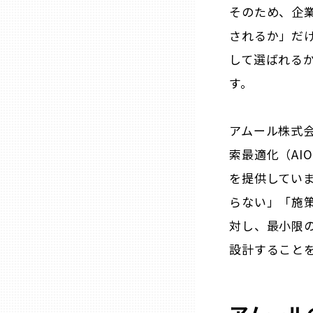
そのため、企
三重
されるか」だ
して選ばれる
滋賀
す。
京都
アムール株式会
索最適化（AI
大阪市
を提供してい
らない」「施
北摂
対し、最小限
堺・泉州
設計すること
河内