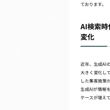
ております。
石川
AI検索
福井
変化
山梨
長野
近年、生成A
大きく変化し
岐阜
した集客施策が
生成AIが情
静岡
ケースが増え
愛知