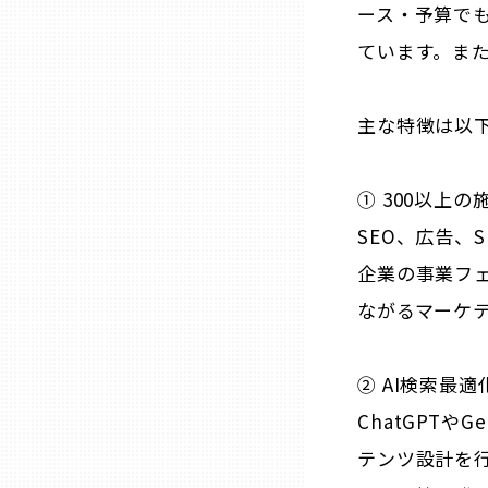
山口
ース・予算で
ています。ま
徳島
主な特徴は以
香川
① 300以上
愛媛
SEO、広告、
企業の事業フェ
高知
ながるマーケ
福岡
② AI検索最適
佐賀
ChatGPTや
テンツ設計を
長崎