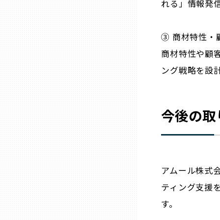
れる」情報発
熊本
③ 商材特性
商材特性や顧
大分
ング戦略を設
宮崎
今後の取
鹿児島
沖縄
アムール株式
ティング支援
す。