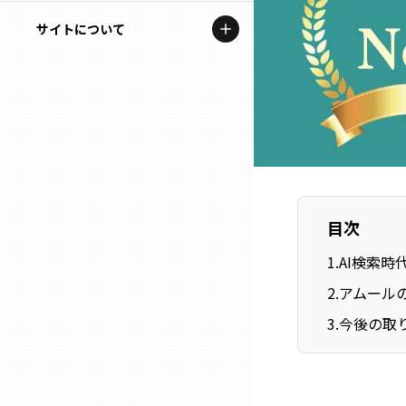
地域を代表する企業100選
記事ライター
サイトについて
岩手
プレスリリース
アンバサダー
私たちの理念
宮城
行政連携記事
お問い合わせ
MILCプロジェクト
秋田
運営会社情報
選出企業特別対談
山形
Localist
目次
SDGsの先駆者
福島
1
.
AI検索
2
.
アムールの
イベント
茨城
3
.
今後の取
飲食店
栃木
地域豆知識