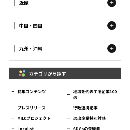
近畿
新潟
エリア
栃木
エリア
岩手
エリア
中国・四国
滋賀
エリア
富山
エリア
群馬
エリア
宮城
エリア
九州・沖縄
鳥取
エリア
京都
エリア
石川
エリア
埼玉
エリア
秋田
エリア
カテゴリから探す
福岡
エリア
島根
エリア
大阪市
エリア
福井
エリア
千葉
エリア
山形
エリア
特集コンテンツ
地域を代表する企業100
選
佐賀
エリア
岡山
エリア
北摂
エリア
長野
エリア
東京23区
エリア
福島
エリア
プレスリリース
行政連携記事
MILCプロジェクト
選出企業特別対談
長崎
エリア
広島
エリア
堺・泉州
エリア
岐阜
エリア
多摩
エリア
Localist
SDGsの先駆者