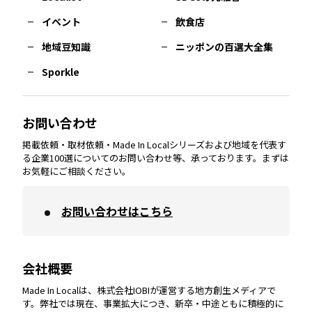
イベント
飲食店
熊本
エリア
山口
エリア
河内
エリア
静岡
エリア
神奈川
エリア
地域豆知識
ニッポンの百選大全集
Sporkle
大分
エリア
徳島
エリア
兵庫
エリア
愛知
エリア
山梨
エリア
お問い合わせ
掲載依頼・取材依頼・Made In Localシリーズおよび地域を代表す
宮崎
エリア
香川
エリア
奈良
エリア
三重
エリア
る企業100選についてのお問い合わせ等、承っております。まずは
お気軽にご相談ください。
お問い合わせはこちら
鹿児島
エリア
愛媛
エリア
和歌山
エリア
会社概要
沖縄
エリア
高知
エリア
Made In Localは、株式会社IOBIが運営する地方創生メディアで
す。弊社では現在、事業拡大につき、新卒・中途ともに積極的に