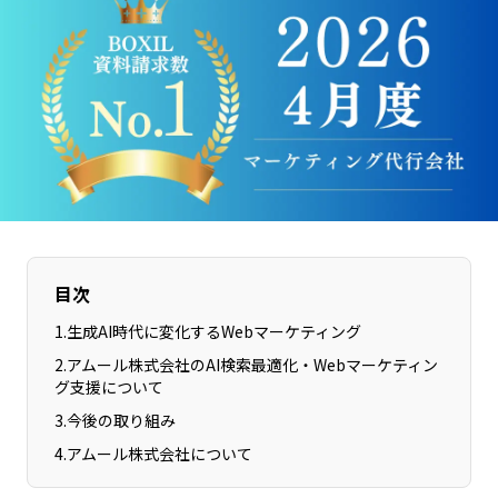
長野エリア
岐阜エリア
静岡エリア
愛知エリア
三重エリア
滋賀エリア
京都エリア
大阪市エリア
北摂エリア
堺・泉州エリア
河内エリア
兵庫エリア
奈良エリア
和歌山エリア
鳥取エリア
島根エリア
目次
岡山エリア
広島エリア
1
.
生成AI時代に変化するWebマーケティング
山口エリア
徳島エリア
2
.
アムール株式会社のAI検索最適化・Webマーケティン
香川エリア
愛媛エリア
グ支援について
高知エリア
福岡エリア
3
.
今後の取り組み
佐賀エリア
長崎エリア
4
.
アムール株式会社について
熊本エリア
大分エリア