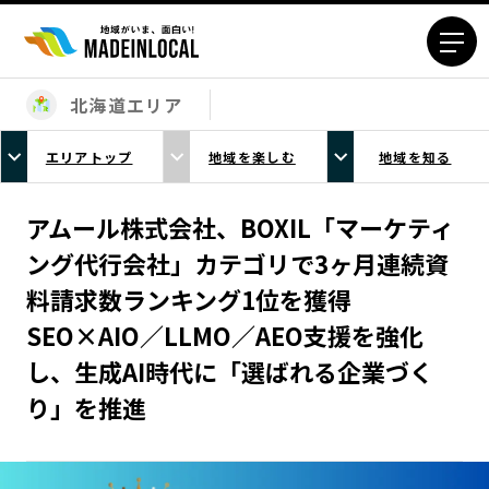
北海道エリア
エリアから探す
エリアトップ
地域を楽しむ
地域を知る
北海道エリア
青森エリア
岩手エリア
宮城エリア
アムール株式会社、BOXIL「マーケティ
秋田エリア
山形エリア
ング代行会社」カテゴリで3ヶ月連続資
福島エリア
茨城エリア
料請求数ランキング1位を獲得
栃木エリア
群馬エリア
SEO×AIO／LLMO／AEO支援を強化
埼玉エリア
千葉エリア
し、生成AI時代に「選ばれる企業づく
東京23区エリア
多摩エリア
り」を推進
神奈川エリア
新潟エリア
富山エリア
石川エリア
福井エリア
山梨エリア