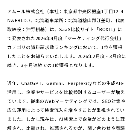
宮崎エリア
鹿児島エリア
アムール株式会社（本社：東京都中央区銀座1丁目12-4
沖縄エリア
N&EBLD.7、北海道事業所：北海道檜山郡江差町、代表
取締役：沖野耕基）は、SaaS比較サイト「BOXIL」に
カテゴリから探す
て発表された2026年4月度「マーケティング代行会社」
カテゴリの資料請求数ランキングにおいて、1位を獲得
特集コンテンツ
地域を代表する 企業100選
したことをお知らせいたします。2026年2月度・3月度に
プレスリリース
行政連携記事
続き、3ヶ月連続での1位獲得となります。
MILCプロジェクト
選出企業特別対談
Localist
SDGsの先駆者
近年、ChatGPT、Gemini、Perplexityなどの生成AIを
イベント
飲食店
活用し、企業やサービスを比較検討するユーザーが増え
地域豆知識
ニッポンの百選大全集
ています。従来のWebマーケティングでは、SEO対策や
Sporkle
広告運用によって検索流入を増やすことが重視されてい
ました。しかし現在は、AI検索上で企業がどのように理
解され、比較され、推薦されるかが、問い合わせや商談
「人」から探す