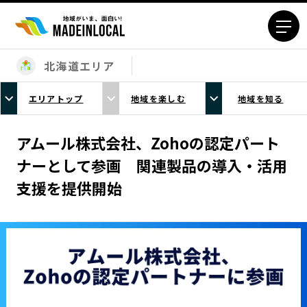
北海道エリア
エリアから探す
エリアトップ
地域を楽しむ
地域を知る
北海道エリア
青森エリア
岩手エリア
宮城エリア
アムール株式会社、Zohoの認定パート
秋田エリア
山形エリア
ナーとして参画 関連製品の導入・活用
福島エリア
茨城エリア
支援を提供開始
栃木エリア
群馬エリア
埼玉エリア
千葉エリア
東京23区エリア
多摩エリア
神奈川エリア
新潟エリア
富山エリア
石川エリア
福井エリア
山梨エリア