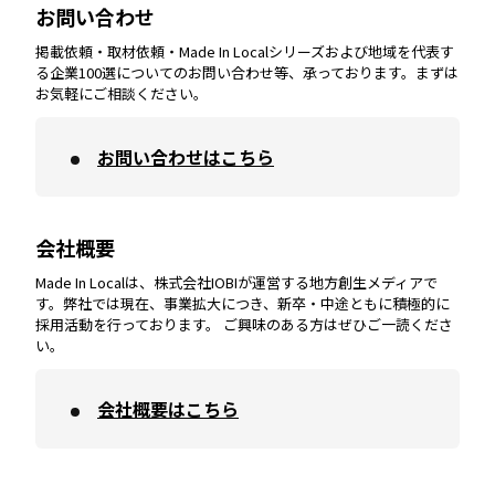
お問い合わせ
掲載依頼・取材依頼・Made In Localシリーズおよび地域を代表す
宮崎
エリア
香川
エリア
奈良
エリア
三重
エリア
る企業100選についてのお問い合わせ等、承っております。まずは
お気軽にご相談ください。
お問い合わせはこちら
鹿児島
エリア
愛媛
エリア
和歌山
エリア
会社概要
沖縄
エリア
高知
エリア
Made In Localは、株式会社IOBIが運営する地方創生メディアで
す。弊社では現在、事業拡大につき、新卒・中途ともに積極的に
採用活動を行っております。 ご興味のある方はぜひご一読くださ
い。
会社概要はこちら