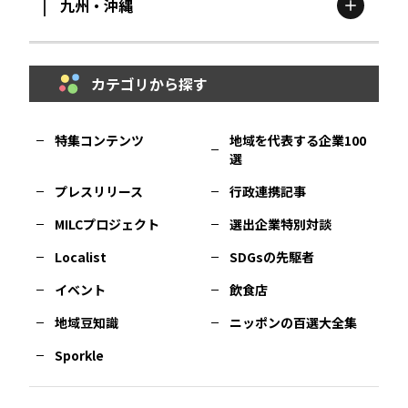
九州・沖縄
鳥取
エリア
京都
エリア
石川
エリア
埼玉
エリア
秋田
エリア
カテゴリから探す
福岡
エリア
島根
エリア
大阪市
エリア
福井
エリア
千葉
エリア
山形
エリア
特集コンテンツ
地域を代表する企業100
選
佐賀
エリア
岡山
エリア
北摂
エリア
長野
エリア
東京23区
エリア
福島
エリア
プレスリリース
行政連携記事
MILCプロジェクト
選出企業特別対談
長崎
エリア
広島
エリア
堺・泉州
エリア
岐阜
エリア
多摩
エリア
Localist
SDGsの先駆者
イベント
飲食店
熊本
エリア
山口
エリア
河内
エリア
静岡
エリア
神奈川
エリア
地域豆知識
ニッポンの百選大全集
Sporkle
大分
エリア
徳島
エリア
兵庫
エリア
愛知
エリア
山梨
エリア