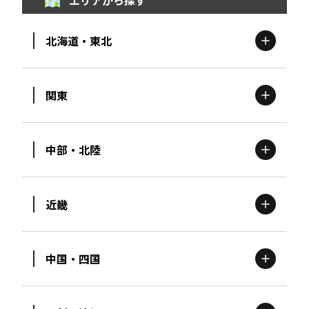
エリアから探す
北海道・東北
関東
北海道
エリア
中部・北陸
茨城
エリア
青森
エリア
近畿
新潟
エリア
栃木
エリア
岩手
エリア
中国・四国
滋賀
エリア
富山
エリア
群馬
エリア
宮城
エリア