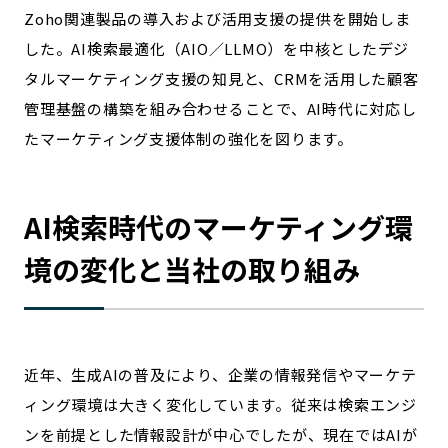
宮崎エリア
鹿児島エリア
Zoho関連製品の導入および活用支援の提供を開始しま
沖縄エリア
した。AI検索最適化（AIO／LLMO）を中核としたデジ
タルマーケティング支援の知見と、CRMを活用した顧客
管理基盤の構築を組み合わせることで、AI時代に対応し
カテゴリから探す
たマーケティング支援体制の強化を図ります。
特集コンテンツ
地域を代表する 企業100選
プレスリリース
行政連携記事
AI検索時代のマーケティング環
MILCプロジェクト
選出企業特別対談
境の変化と当社の取り組み
Localist
SDGsの先駆者
イベント
飲食店
地域豆知識
ニッポンの百選大全集
Sporkle
近年、生成AIの普及により、企業の情報発信やマーケテ
ィング環境は大きく変化しています。従来は検索エンジ
「人」から探す
ンを前提とした情報設計が中心でしたが、現在ではAIが