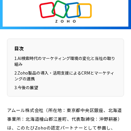
長野エリア
岐阜エリア
静岡エリア
愛知エリア
三重エリア
滋賀エリア
京都エリア
大阪市エリア
北摂エリア
堺・泉州エリア
目次
河内エリア
兵庫エリア
1
.
AI検索時代のマーケティング環境の変化と当社の取り
奈良エリア
和歌山エリア
組み
鳥取エリア
島根エリア
2
.
Zoho製品の導入・活用支援によるCRMとマーケティ
ングの連携
岡山エリア
広島エリア
3
.
今後の展望
山口エリア
徳島エリア
香川エリア
愛媛エリア
高知エリア
福岡エリア
アムール株式会社（所在地：東京都中央区銀座、北海道
佐賀エリア
長崎エリア
事業所：北海道檜山郡江差町、代表取締役：沖野耕基）
熊本エリア
大分エリア
は、このたびZohoの認定パートナーとして参画し、