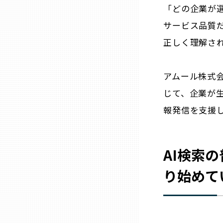
「どの企業が
サービス品質
石川
正しく理解さ
福井
アムール株式会
山梨
じて、企業が
報発信を支援
長野
AI検索
岐阜
り始めて
静岡
愛知