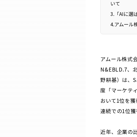
いて
ニッポンの百選大全集
群馬
3
.
「AIに
Sporkle
4
.
アムール
埼玉
千葉
アムール株式会
東京23区
N&EBLD.
野耕基）は、Sa
多摩地域
度「マーケテ
神奈川
おいて1位を獲
連続での1位獲
新潟
近年、企業の
富山