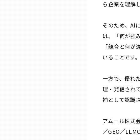
山口
ら企業を理解
徳島
そのため、A
は、「何が強
香川
「競合と何が
いることです
愛媛
一方で、優れ
高知
理・発信され
補として認識
福岡
佐賀
アムール株式会
／GEO／LL
長崎