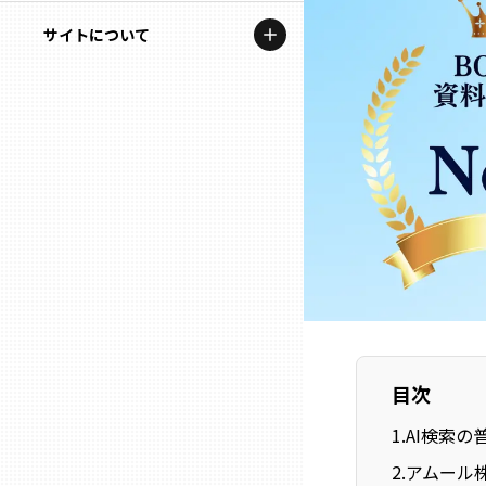
地域を代表する企業100選
記事ライター
サイトについて
岩手
プレスリリース
アンバサダー
私たちの理念
宮城
行政連携記事
お問い合わせ
MILCプロジェクト
秋田
運営会社情報
選出企業特別対談
山形
Localist
SDGsの先駆者
福島
イベント
茨城
目次
飲食店
1
.
AI検索
栃木
地域豆知識
2
.
アムール