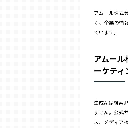
兵庫
アムール株式
く、企業の情
奈良
ています。
和歌山
アムール
鳥取
ーケティ
島根
岡山
生成AIは検
ません。公式
広島
ス、メディア