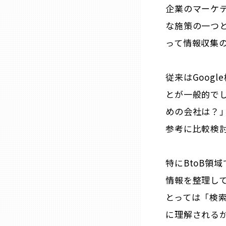
企業のマーケ
三重
な施策の一つ
って情報収集
滋賀
従来はGoog
京都
とが一般的でし
めの会社は？
大阪市
参考に比較検
北摂
特にBtoB領
堺・泉州
情報を整理し
とっては「検
河内
に理解される