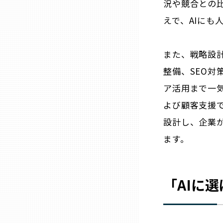
況や競合との
えで、AIにも
熊本
また、戦略設計
大分
整備、SEO対
ア活用まで一
宮崎
よび顧客支援
鹿児島
設計し、企業
ます。
沖縄
「AIに