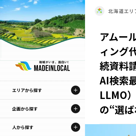
北海道エリ
アムール
ィング
続資料請
AI検索
エリアから探す
LLMO
の“選
企画から探す
北海道
特集コンテンツ
人から探す
青森