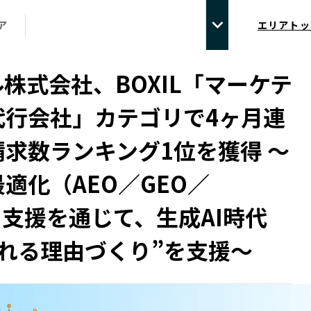
ア
エリアトッ
株式会社、BOXIL「マーケテ
代行会社」カテゴリで4ヶ月連
求数ランキング1位を獲得 ～
最適化（AEO／GEO／
）支援を通じて、生成AI時代
ばれる理由づくり”を支援～