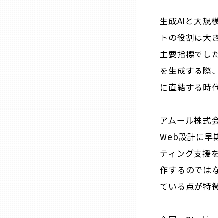
生成AIと大規
石川
トの役割は大
主要指標でしたが
福井
を生成する際
に直結する時
山梨
アムール株式会
長野
Web設計に早
岐阜
ティング支援
作するのでは
静岡
ている点が特
愛知