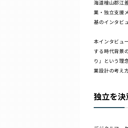
海道檜山郡江差
ニッポンの百選大全集
群馬
業・独立支援
Sporkle
基のインタビ
埼玉
千葉
本インタビュ
する時代背景
東京23区
り」という理念
業設計の考え
多摩地域
神奈川
独立を決
新潟
富山