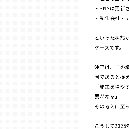
・SNSは更新
三重
・制作会社・
滋賀
といった状態
ケースです。
京都
大阪市
沖野は、この
因であると捉
北摂
「施策を増や
要がある」
堺・泉州
その考えに至
河内
こうして2025