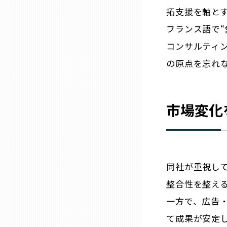
拓支援を軸と
兵庫
フランス語で“
コンサルティ
奈良
の原点を忘れ
和歌山
市場変化
鳥取
島根
同社が重視し
岡山
整合性を整え
一方で、広告・
広島
て成果が安定