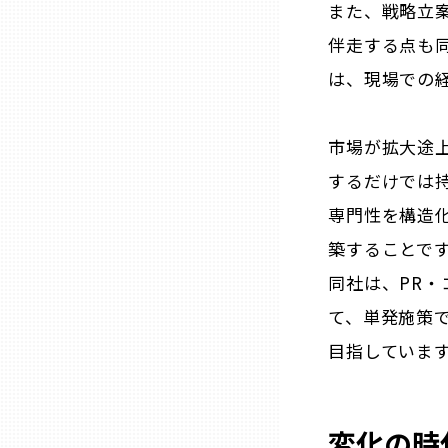
また、戦略立
伴走する点も
熊本
は、現場での
大分
市場が拡大途
宮崎
するだけでは
専門性を構造
鹿児島
築することで
同社は、PR
沖縄
て、単発施策
目指していま
変化の時