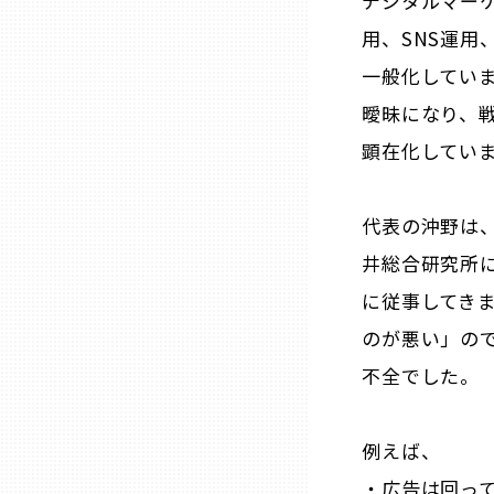
デジタルマー
用、SNS運用
石川
一般化してい
曖昧になり、
福井
顕在化してい
山梨
代表の沖野は
井総合研究所に
長野
に従事してき
のが悪い」の
岐阜
不全でした。
静岡
例えば、
愛知
・広告は回っ