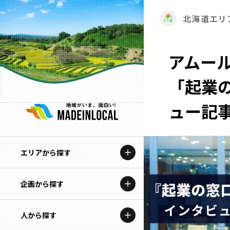
北海道エリ
アムー
「起業
ュー記
エリアから探す
企画から探す
北海道
特集コンテンツ
人から探す
青森