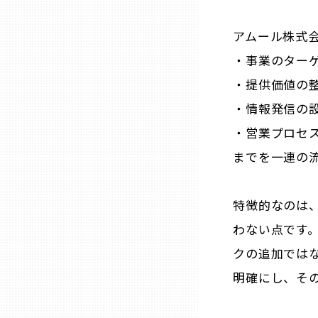
山口
アムール株式
徳島
・事業のター
・提供価値の
香川
・情報発信の
・営業プロセ
愛媛
までを一連の
高知
特徴的なのは、
福岡
わない点です
クの追加では
佐賀
明確にし、そ
長崎