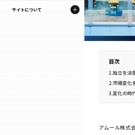
地域を代表する企業100選
記事ライター
サイトについて
岩手
プレスリリース
アンバサダー
私たちの理念
宮城
行政連携記事
お問い合わせ
MILCプロジェクト
秋田
運営会社情報
選出企業特別対談
目次
山形
Localist
1
.
独立を決
2
.
市場変化
SDGsの先駆者
福島
3
.
変化の時
イベント
茨城
飲食店
栃木
地域豆知識
アムール株式