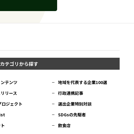
カテゴリから探す
コンテンツ
地域を代表する企業100選
スリリース
行政連携記事
Cプロジェクト
選出企業特別対談
ist
SDGsの先駆者
ント
飲食店