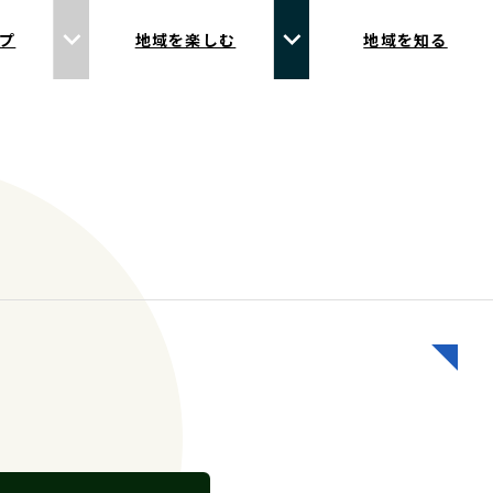
プ
地域を楽しむ
地域を知る