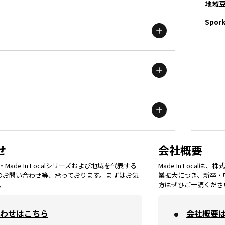
地域
茨城
エリア
青森
エリア
Spork
新潟
エリア
栃木
エリア
岩手
エリア
滋賀
エリア
富山
エリア
群馬
エリア
宮城
エリア
鳥取
エリア
京都
エリア
石川
エリア
埼玉
エリア
秋田
エリア
せ
会社概要
福岡
エリア
ade In Localシリーズおよび地域を代表する
Made In Loca
島根
エリア
大阪市
エリア
てのお問い合わせ等、承っております。まずはお気
業拡大につき、新卒・
福井
エリア
千葉
エリア
。
方はぜひご一読くださ
山形
エリア
佐賀
エリア
岡山
エリア
わせはこちら
会社概要
北摂
エリア
長野
エリア