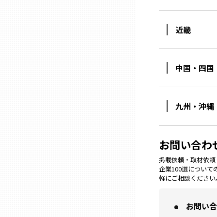
ニッポンの百選大全集
群馬
Sporkle
近畿
埼玉
中国・四国
千葉
東京23区
九州・沖縄
多摩地域
お問い合わ
神奈川
掲載依頼・取材依頼・M
企業100選につい
軽にご相談ください
新潟
お問い合
富山