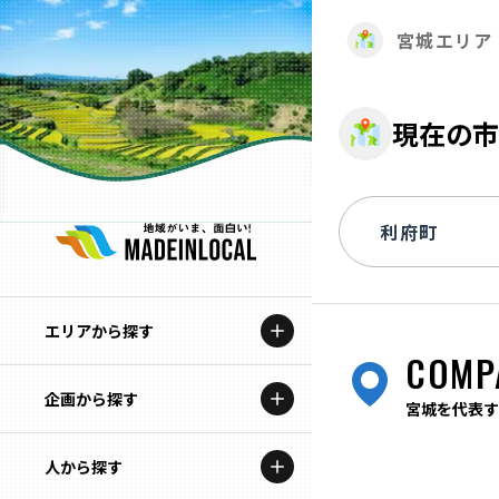
宮城エリア
現在の市
エリアから探す
COMP
企画から探す
北海道
宮城を代表す
特集コンテンツ
人から探す
青森