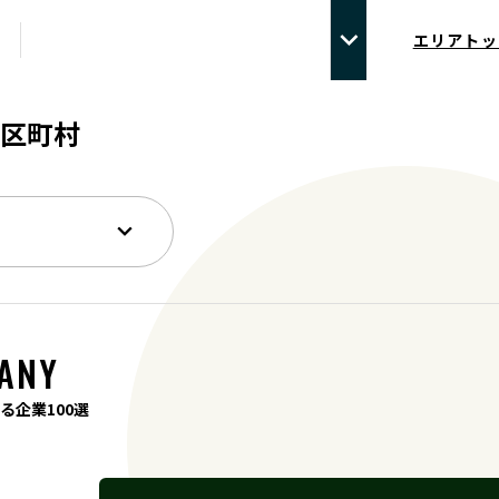
エリアトッ
区町村
ANY
る企業100選