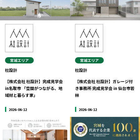
宮崎エリア
鹿児島エリア
沖縄エリア
カテゴリから探す
特集コンテンツ
地域を代表する 企業100選
宮城
エリア
宮城
エリア
プレスリリース
行政連携記事
杜設計
杜設計
MILCプロジェクト
選出企業特別対談
【株式会社 杜設計】完成見学会
Localist
SDGsの先駆者
【株式会社 杜設計】ガレージ付
in名取市 「空間がつながる、地
き事務所 完成見学会 in 仙台市若
イベント
飲食店
域材と暮らす家」
林
地域豆知識
ニッポンの百選大全集
2026-06-12
2026-06-12
Sporkle
「人」から探す