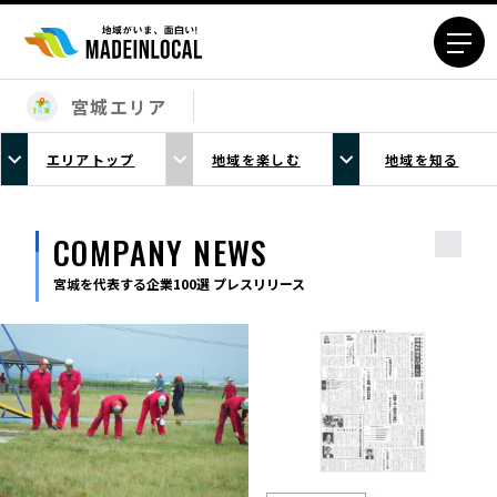
宮城エリア
エリアから探す
エリアトップ
地域を楽しむ
地域を知る
北海道エリア
青森エリア
岩手エリア
宮城エリア
COMPANY NEWS
秋田エリア
山形エリア
福島エリア
宮城を代表する企業100選 プレスリリース
茨城エリア
栃木エリア
群馬エリア
埼玉エリア
千葉エリア
東京23区エリア
多摩エリア
神奈川エリア
新潟エリア
富山エリア
石川エリア
福井エリア
山梨エリア