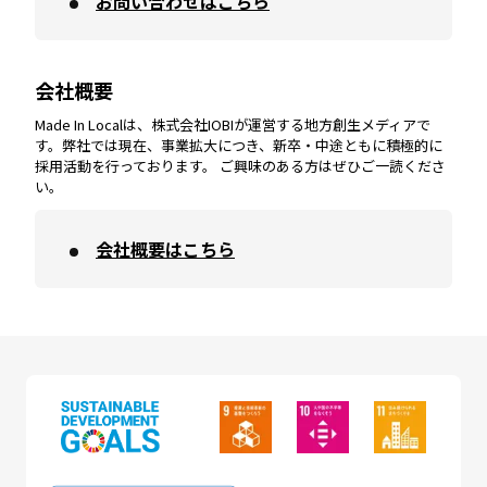
お問い合わせはこちら
鹿児島
エリア
愛媛
エリア
和歌山
エリア
会社概要
沖縄
エリア
高知
エリア
Made In Localは、株式会社IOBIが運営する地方創生メディアで
す。弊社では現在、事業拡大につき、新卒・中途ともに積極的に
採用活動を行っております。 ご興味のある方はぜひご一読くださ
い。
会社概要はこちら