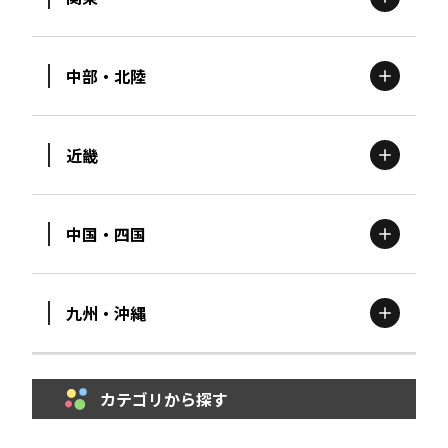
北海道
エリア
中部・北陸
茨城
エリア
青森
エリア
近畿
新潟
エリア
栃木
エリア
岩手
エリア
中国・四国
滋賀
エリア
富山
エリア
群馬
エリア
宮城
エリア
九州・沖縄
鳥取
エリア
京都
エリア
石川
エリア
埼玉
エリア
秋田
エリア
カテゴリから探す
福岡
エリア
島根
エリア
大阪市
エリア
福井
エリア
千葉
エリア
山形
エリア