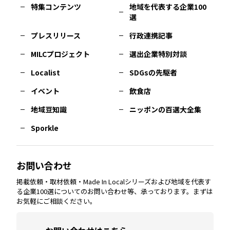
特集コンテンツ
地域を代表する企業100
選
佐賀
エリア
岡山
エリア
北摂
エリア
長野
エリア
東京23区
エリア
福島
エリア
プレスリリース
行政連携記事
MILCプロジェクト
選出企業特別対談
長崎
エリア
広島
エリア
堺・泉州
エリア
岐阜
エリア
多摩
エリア
Localist
SDGsの先駆者
イベント
飲食店
熊本
エリア
山口
エリア
河内
エリア
静岡
エリア
神奈川
エリア
地域豆知識
ニッポンの百選大全集
Sporkle
大分
エリア
徳島
エリア
兵庫
エリア
愛知
エリア
山梨
エリア
お問い合わせ
掲載依頼・取材依頼・Made In Localシリーズおよび地域を代表す
宮崎
エリア
香川
エリア
奈良
エリア
三重
エリア
る企業100選についてのお問い合わせ等、承っております。まずは
お気軽にご相談ください。