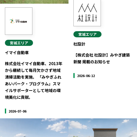
長野エリア
岐阜エリア
静岡エリア
愛知エリア
三重エリア
滋賀エリア
宮城
エリア
京都エリア
大阪市エリア
宮城
エリア
杜設計
北摂エリア
堺・泉州エリア
イマイ自動車
【株式会社 杜設計】みやぎ建築
河内エリア
兵庫エリア
新聞 掲載のお知らせ
株式会社イマイ自動車、2013年
奈良エリア
和歌山エリア
から継続して毎月欠かさず地域
鳥取エリア
島根エリア
2026-06-12
清掃活動を実施。 「みやぎふれ
あいパーク・プログラム」スマ
岡山エリア
広島エリア
イルサポーターとして地域の環
山口エリア
徳島エリア
境美化に貢献。
香川エリア
愛媛エリア
2026-07-06
高知エリア
福岡エリア
佐賀エリア
長崎エリア
熊本エリア
大分エリア