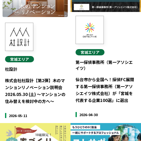
記事ライター
アンバサダー
お問い合わせ
会社概要
宮城
エリア
宮城
エリア
第一探偵事務所（第一アソシエ
イツ）
杜設計
仙台市から全国へ！探偵FC展開
株式会社杜設計【第2弾】木のマ
する第一探偵事務所（第一アソ
ンションリノベーション説明会
シエイツ株式会社）が「宮城を
2026.05.30 (土) ～マンションの
代表する企業100選」に選出
住み替えを検討中の方へ〜
2026-04-30
2026-05-11