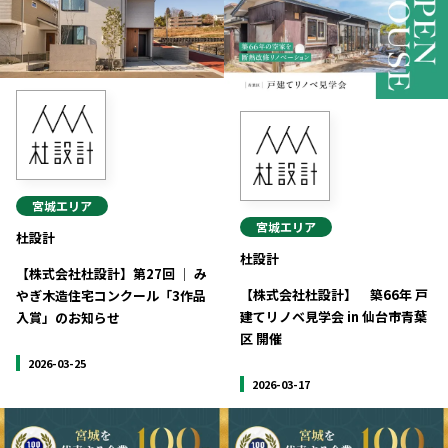
宮城
エリア
宮城
エリア
杜設計
杜設計
【株式会社杜設計】第27回 │ み
【株式会社杜設計】 築66年 戸
やぎ木造住宅コンクール「3作品
建てリノベ見学会 in 仙台市青葉
入賞」のお知らせ
区 開催
2026-03-25
2026-03-17