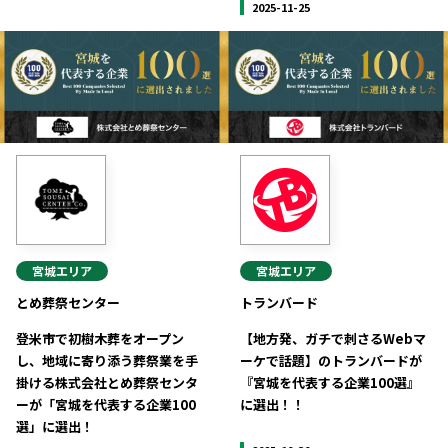
2025-11-25
宮城
エリア
宮城
エリア
とめ葬祭センター
トランバード
登米市で初樹木葬をオープン
【地方発、ガチで刺さるWebマ
し、地域に寄り添う葬祭業を手
ーケで話題】のトランバードが
掛ける株式会社とめ葬祭センタ
『宮城を代表する企業100選』
ーが「宮城を代表する企業100
に選出！！
選」に選出！