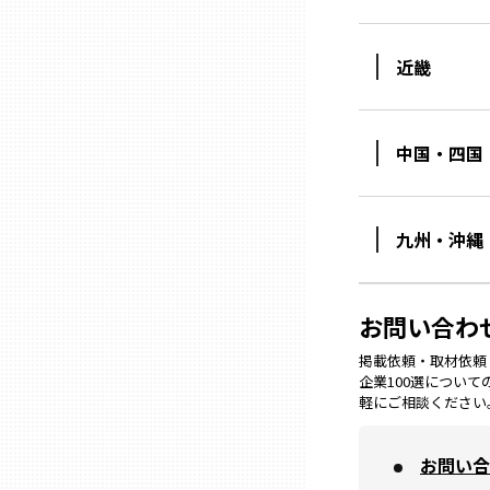
ニッポンの百選大全集
群馬
Sporkle
近畿
埼玉
中国・四国
千葉
東京23区
九州・沖縄
多摩地域
お問い合わ
神奈川
掲載依頼・取材依頼・M
企業100選につい
軽にご相談ください
新潟
お問い合
富山