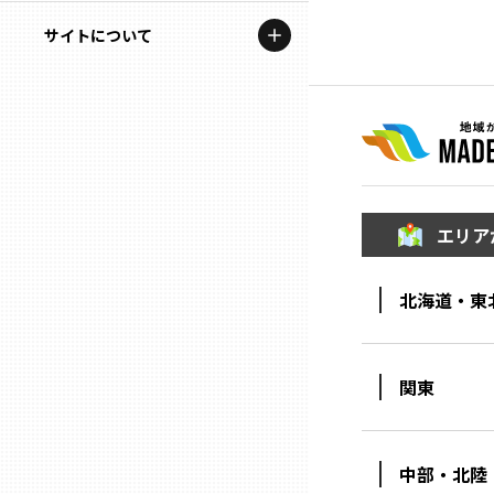
地域を代表する企業100選
記事ライター
サイトについて
岩手
プレスリリース
アンバサダー
私たちの理念
宮城
行政連携記事
お問い合わせ
MILCプロジェクト
秋田
運営会社情報
選出企業特別対談
エリア
山形
Localist
北海道・東
SDGsの先駆者
福島
イベント
茨城
関東
飲食店
栃木
地域豆知識
中部・北陸