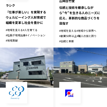
山岡白竹堂
ラシク
伝統と技術を継承しなが
『仕事が楽しい』を実現する
ら“今”を生きる人のニーズに
ウェルビーイング人財育成で
応え、革新的な商品づくりを
組織を変革し社会を豊かに
目指す
#
地域を支える
#
人を育てる
#
地域を支える
#
地域から世界へ
#
社長が地域出身
#
イノベーション
#
創業50年以上
#
職人の技と誇り
#
地域貢献
#
伝統と革新