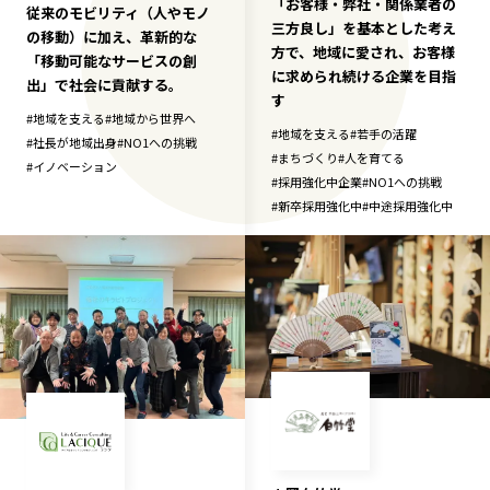
「お客様・弊社・関係業者の
従来のモビリティ（人やモノ
三方良し」を基本とした考え
の移動）に加え、革新的な
方で、地域に愛され、お客様
「移動可能なサービスの創
に求められ続ける企業を目指
出」で社会に貢献する。
す
#
地域を支える
#
地域から世界へ
#
地域を支える
#
若手の活躍
#
社長が地域出身
#
NO1への挑戦
#
まちづくり
#
人を育てる
#
イノベーション
#
採用強化中企業
#
NO1への挑戦
#
新卒採用強化中
#
中途採用強化中