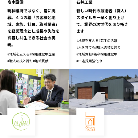
高木設備
石井工業
現状維持ではなく、常に挑
新しい時代の技術者（職人）
戦。４つの輪「お客様と地
スタイルを一早く創り上げ
域、家族、社員、取引業者」
て、業界の次世代を切り拓き
を経営理念とし成長や失敗を
ます
許容し共生できる社会の実
#
地域を支える
#
若手の活躍
現。
#
人を育てる
#
職人の技と誇り
#
地域を支える
#
採用強化中企業
#
地域貢献
#
新卒採用強化中
#
職人の技と誇り
#
地域貢献
#
中途採用強化中