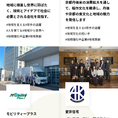
京都丹後米の消費拡大を通し
地域に根差し世界に羽ばた
て、稲作文化を継承し、丹後
く、技術とアイデアで社会に
や京都の食文化と地域の魅力
必要とされる会社を目指す。
を発信します
#
地域を支える
#
若手の活躍
#
地域を支える
#
若手の活躍
#
人を育てる
#
地域から世界へ
#
地域文化の担い手
#
採用強化中企業
#
地域貢献
#
採用強化中企業
#
地域貢献
愛京住宅
モビリティープラス