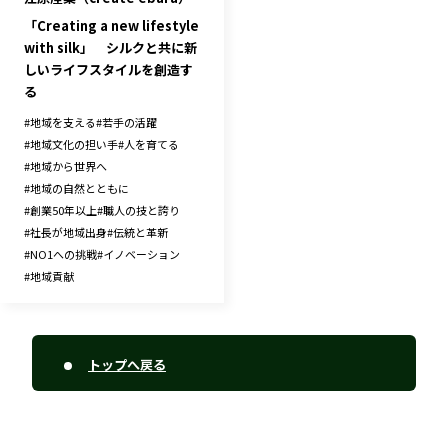
「Creating a new lifestyle
with silk」 シルクと共に新
しいライフスタイルを創造す
る
#
地域を支える
#
若手の活躍
#
地域文化の担い手
#
人を育てる
#
地域から世界へ
#
地域の自然とともに
#
創業50年以上
#
職人の技と誇り
#
社長が地域出身
#
伝統と革新
#
NO1への挑戦
#
イノベーション
#
地域貢献
トップへ戻る