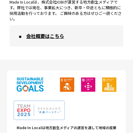
Made In Localは、株式会社IOBIが運営する地方創生メディアで
す。弊社では現在、事業拡大につき、新卒・中途ともに積極的に
採用活動を行っております。 ご興味のある方はぜひご一読くださ
い。
会社概要はこちら
Made In Localは地方創生メディアの運営を通して地域の産業