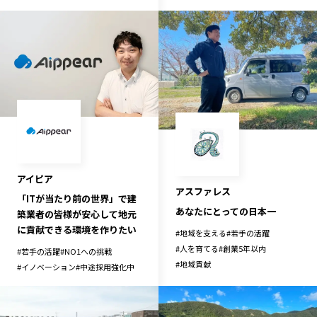
記事ライター
アンバサダー
お問い合わせ
会社概要
アイピア
アスファレス
「ITが当たり前の世界」で建
あなたにとっての日本一
築業者の皆様が安心して地元
に貢献できる環境を作りたい
#
地域を支える
#
若手の活躍
#
人を育てる
#
創業5年以内
#
若手の活躍
#
NO1への挑戦
#
地域貢献
#
イノベーション
#
中途採用強化中