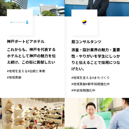
神戸ポートピアホテル
扇コンサルタンツ
これからも、神戸を代表する
測量・設計業界の魅力・重要
ホテルとして神戸の魅力を伝
性・やりがいを学生にしっか
え続け、この街に貢献したい
りと伝えることで採用につな
げたい。
#
地域を支える
#
伝統と革新
#
地域貢献
#
地域を支える
#
まちづくり
#
地域貢献
#
新卒採用強化中
#
中途採用強化中