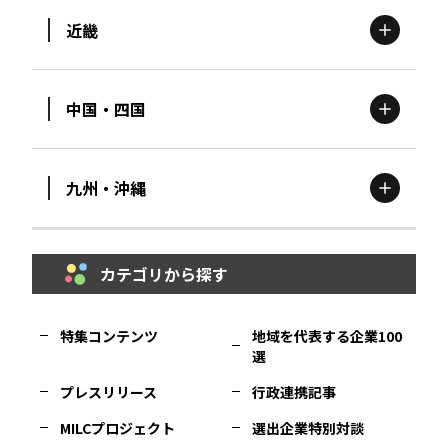
近畿
新潟
エリア
栃木
エリア
岩手
エリア
中国・四国
滋賀
エリア
富山
エリア
群馬
エリア
宮城
エリア
九州・沖縄
鳥取
エリア
京都
エリア
石川
エリア
埼玉
エリア
秋田
エリア
カテゴリから探す
福岡
エリア
島根
エリア
大阪市
エリア
福井
エリア
千葉
エリア
山形
エリア
特集コンテンツ
地域を代表する企業100
選
佐賀
エリア
岡山
エリア
北摂
エリア
長野
エリア
東京23区
エリア
福島
エリア
プレスリリース
行政連携記事
MILCプロジェクト
選出企業特別対談