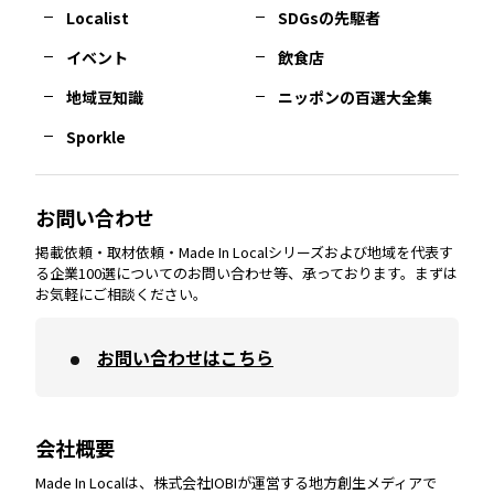
長崎
エリア
広島
エリア
堺・泉州
エリア
岐阜
エリア
多摩
エリア
Localist
SDGsの先駆者
イベント
飲食店
熊本
エリア
山口
エリア
河内
エリア
静岡
エリア
神奈川
エリア
地域豆知識
ニッポンの百選大全集
Sporkle
大分
エリア
徳島
エリア
兵庫
エリア
愛知
エリア
山梨
エリア
お問い合わせ
掲載依頼・取材依頼・Made In Localシリーズおよび地域を代表す
宮崎
エリア
香川
エリア
奈良
エリア
三重
エリア
る企業100選についてのお問い合わせ等、承っております。まずは
お気軽にご相談ください。
お問い合わせはこちら
鹿児島
エリア
愛媛
エリア
和歌山
エリア
会社概要
沖縄
エリア
高知
エリア
Made In Localは、株式会社IOBIが運営する地方創生メディアで