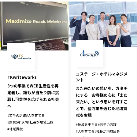
長野エリア
岐阜エリア
静岡エリア
愛知エリア
三重エリア
滋賀エリア
京都エリア
大阪市エリア
北摂エリア
堺・泉州エリア
河内エリア
兵庫エリア
奈良エリア
和歌山エリア
コステージ・ホテルマネジメ
鳥取エリア
島根エリア
TKwriteworks
ント
岡山エリア
広島エリア
3つの事業でWEB生産性を再
また来たいの想いを、カタチ
定義し、誰もが当たり前に挑
山口エリア
徳島エリア
にする お客様の心に「また
戦し可能性を広げられる社会
来たい」という思いを灯すこ
香川エリア
愛媛エリア
へ
とで、宿泊業を通じた地域貢
高知エリア
福岡エリア
献を実現
#
若手の活躍
#
人を育てる
佐賀エリア
長崎エリア
#
創業5年以内
#
社長が地域出身
#
地域を支える
#
若手の活躍
#
地域貢献
熊本エリア
大分エリア
#
人を育てる
#
社長が地域出身