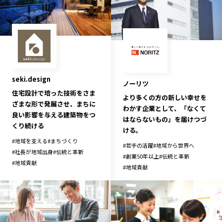
seki.design
ノーリツ
住宅設計で培った技術をさま
より多くの方の新しい幸せを
ざまな形で発展させ、まちに
わかす企業として、「なくて
良い影響を与える建築物をつ
はならないもの」を届けつづ
くり続ける
ける。
#
地域を支える
#
まちづくり
#
若手の活躍
#
地域から世界へ
#
社長が地域出身
#
伝統と革新
#
創業50年以上
#
伝統と革新
#
地域貢献
#
地域貢献