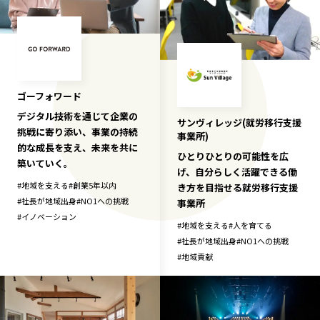
ゴーフォワード
デジタル技術を通じて企業の
サンヴィレッジ(就労移行支援
挑戦に寄り添い、事業の持続
事業所)
的な成長を支え、未来を共に
ひとりひとりの可能性を広
築いていく。
げ、自分らしく活躍できる働
#
地域を支える
#
創業5年以内
き方を目指せる就労移行支援
#
社長が地域出身
#
NO1への挑戦
事業所
#
イノベーション
#
地域を支える
#
人を育てる
#
社長が地域出身
#
NO1への挑戦
#
地域貢献