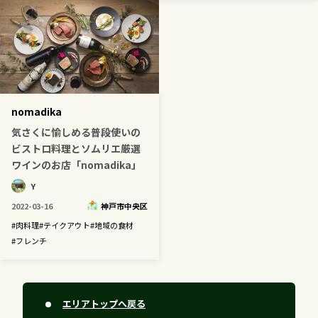
nomadika
気さくに愉しめる普段使いの
ビストロ料理とソムリエ厳選
ワインのお店「nomadika」
Y
2022-03-16
神戸市中央区
#
肉料理
#
テイクアウト
#
地域の食材
#
フレンチ
エリアトップへ戻る