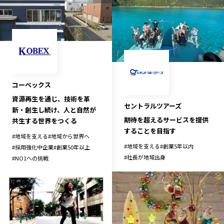
コーベックス
資源再生を通じ、技術を革
セントラルツアーズ
新・創生し続け、人と自然が
期待を超えるサービスを提供
共生する世界をつくる
することを目指す
#
地域を支える
#
地域から世界へ
#
地域を支える
#
創業5年以内
#
採用強化中企業
#
創業50年以上
#
社長が地域出身
#
NO1への挑戦