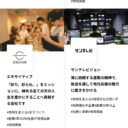
#
地域貢献
宮崎エリア
鹿児島エリア
沖縄エリア
カテゴリから探す
特集コンテンツ
地域を代表する 企業100選
プレスリリース
行政連携記事
MILCプロジェクト
選出企業特別対談
サンテレビジョン
Localist
SDGsの先駆者
エキサイティブ
常に挑戦する進取の精神で、
イベント
飲食店
放送を通して地元兵庫の魅力
「彩り、彩られ。」をミッシ
に磨きをかける
ョンに、縁ある全ての方の人
地域豆知識
ニッポンの百選大全集
生を豊かにすることへ貢献す
#
地域を支える
#
地域文化の担い手
Sporkle
る会社です
#
採用強化中企業
#
創業50年以上
#
伝統と革新
#
地域貢献
#
地域を支える
#
まちづくり
#
創業5年以内
#
社長が地域出身
「人」から探す
#
地域貢献