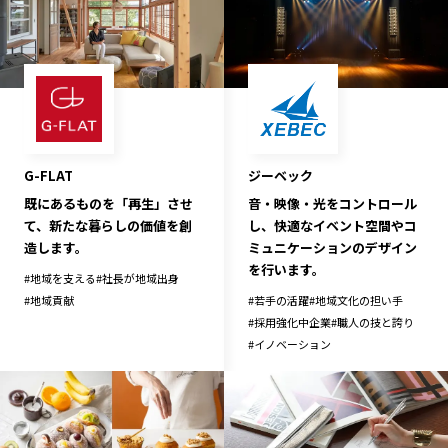
G-FLAT
ジーベック
既にあるものを「再生」させ
音・映像・光をコントロール
て、新たな暮らしの価値を創
し、快適なイベント空間やコ
造します。
ミュニケーションのデザイン
を行います。
#
地域を支える
#
社長が地域出身
#
地域貢献
#
若手の活躍
#
地域文化の担い手
#
採用強化中企業
#
職人の技と誇り
#
イノベーション