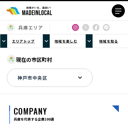
兵庫エリア
エリアから探す
エリアトップ
地域を楽しむ
地域を知る
北海道エリア
青森エリア
岩手エリア
宮城エリア
現在の市区町村
秋田エリア
山形エリア
福島エリア
茨城エリア
栃木エリア
群馬エリア
埼玉エリア
千葉エリア
東京23区エリア
多摩エリア
COMPANY
神奈川エリア
新潟エリア
富山エリア
石川エリア
兵庫を代表する企業100選
福井エリア
山梨エリア