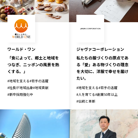
ワールド・ワン
ジャヴァコーポレーション
「食によって、郷土と地域を
私たちの服づくりの原点であ
つなぎ、ニッポンの風景を熱
る「愛」ある物づくりの理念
くする。」
を大切に、洋服で幸せを届け
たい。
#
地域を支える
#
若手の活躍
#
社長が地域出身
#
地域貢献
#
地域を支える
#
若手の活躍
#
新卒採用強化中
#
人を育てる
#
創業50年以上
#
伝統と革新