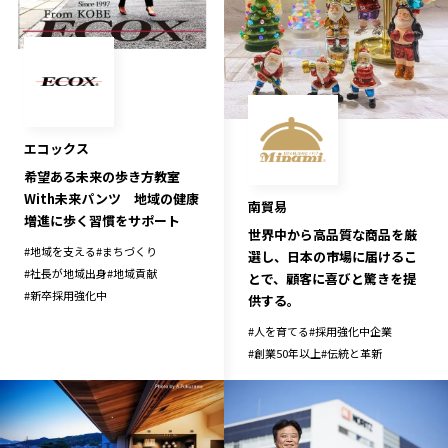
エコックス
希望ある未来の歩き方教室
With未来パンツ 地域の健康
南貿易
増進に歩く習慣をサポート
世界中から高品質な商品を厳
#
地域を支える
#
まちづくり
選し、日本の市場に届けるこ
#
社長が地域出身
#
地域貢献
とで、顧客に喜びと驚きを提
#
新卒採用強化中
供する。
#
人を育てる
#
採用強化中企業
#
創業50年以上
#
伝統と革新