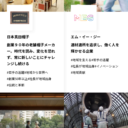
日本真田帽子
エム・イー・ジー
創業９０年の老舗帽子メーカ
適材適所を追求し、働く人を
ー。時代を読み、変化を恐れ
輝かせる企業
ず、常に新しいことにチャレ
#
地域を支える
#
若手の活躍
ンジし続ける
#
社長が地域出身
#
イノベーション
#
若手の活躍
#
地域から世界へ
#
地域貢献
#
創業50年以上
#
社長が地域出身
#
伝統と革新