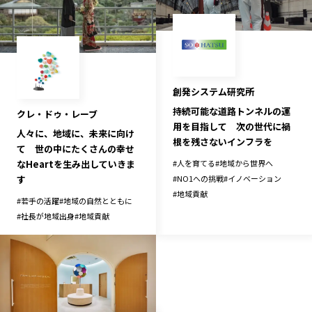
創発システム研究所
持続可能な道路トンネルの運
クレ・ドゥ・レーブ
用を目指して 次の世代に禍
人々に、地域に、未来に向け
根を残さないインフラを
て 世の中にたくさんの幸せ
#
人を育てる
#
地域から世界へ
なHeartを生み出していきま
#
NO1への挑戦
#
イノベーション
す
#
地域貢献
#
若手の活躍
#
地域の自然とともに
#
社長が地域出身
#
地域貢献