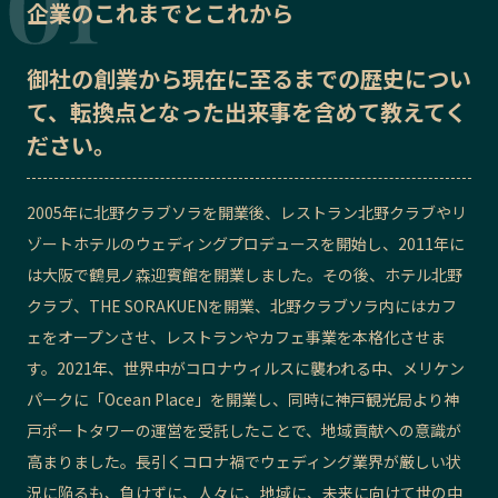
企業のこれまでとこれから
記事ライター
アンバサダー
御社の
創業から現在に至るまでの歴史
につい
お問い合わせ
会社概要
て、転換点となった出来事を含めて教えてく
ださい。
2005年に北野クラブソラを開業後、レストラン北野クラブやリ
ゾートホテルのウェディングプロデュースを開始し、2011年に
は大阪で鶴見ノ森迎賓館を開業しました。その後、ホテル北野
クラブ、THE SORAKUENを開業、北野クラブソラ内にはカフ
ェをオープンさせ、レストランやカフェ事業を本格化させま
す。2021年、世界中がコロナウィルスに襲われる中、メリケン
パークに「Ocean Place」を開業し、同時に神戸観光局より神
戸ポートタワーの運営を受託したことで、地域貢献への意識が
高まりました。長引くコロナ禍でウェディング業界が厳しい状
況に陥るも、負けずに、人々に、地域に、未来に向けて世の中