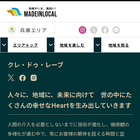
兵庫エリア
エリアから探す
エリアトップ
地域を楽しむ
地域を知る
北海道エリア
青森エリア
岩手エリア
宮城エリア
クレ・ドゥ・レーブ
秋田エリア
山形エリア
福島エリア
茨城エリア
栃木エリア
群馬エリア
人々に、地域に、未来に向けて 世の中にた
埼玉エリア
千葉エリア
くさんの幸せなHeartを生み出していきます
東京23区エリア
多摩エリア
神奈川エリア
新潟エリア
人間の介入を必要としないまでに技術が進化し、価値観の
富山エリア
石川エリア
多様化が進む中で、常にお客様の期待を超える時間と空
福井エリア
山梨エリア