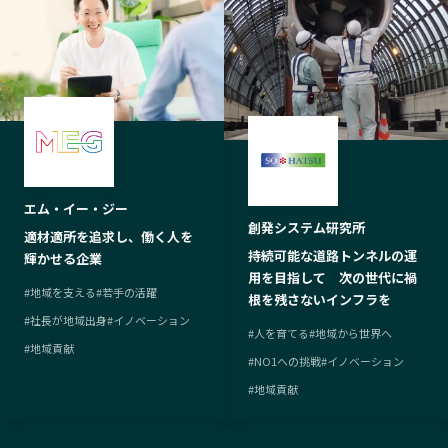
エム・イー・ジー
創発システム研究所
適材適所を追求し、働く人を
持続可能な道路トンネルの運
輝かせる企業
用を目指して 次の世代に禍
#
地域を支える
#
若手の活躍
根を残さないインフラを
#
社長が地域出身
#
イノベーション
#
人を育てる
#
地域から世界へ
#
地域貢献
#
NO1への挑戦
#
イノベーション
#
地域貢献