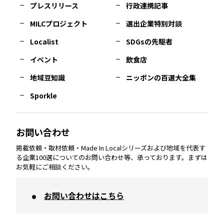
プレスリリース
行政連携記事
MILCプロジェクト
選出企業特別対談
長崎
エリア
広島
エリア
堺・泉州
エリア
岐阜
エリア
多摩
エリア
Localist
SDGsの先駆者
イベント
飲食店
熊本
エリア
山口
エリア
河内
エリア
静岡
エリア
神奈川
エリア
地域豆知識
ニッポンの百選大全集
Sporkle
大分
エリア
徳島
エリア
兵庫
エリア
愛知
エリア
山梨
エリア
お問い合わせ
掲載依頼・取材依頼・Made In Localシリーズおよび地域を代表す
宮崎
エリア
香川
エリア
奈良
エリア
三重
エリア
る企業100選についてのお問い合わせ等、承っております。まずは
お気軽にご相談ください。
お問い合わせはこちら
鹿児島
エリア
愛媛
エリア
和歌山
エリア