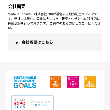
会社概要
沖縄
エリア
高知
エリア
Made In Localは、株式会社IOBIが運営する地方創生メディアで
す。弊社では現在、事業拡大につき、新卒・中途ともに積極的に
採用活動を行っております。 ご興味のある方はぜひご一読くださ
い。
会社概要はこちら