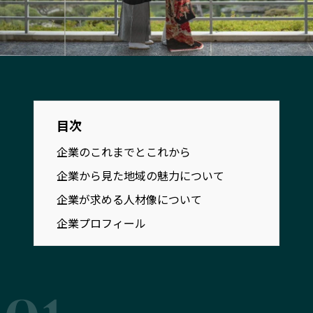
宮崎エリア
鹿児島エリア
沖縄エリア
カテゴリから探す
特集コンテンツ
地域を代表する
目次
プレスリリース
行政連携記事
企業のこれまでとこれから
MILCプロジェクト
選出企業特別
企業から見た地域の魅力について
Localist
SDGsの先駆
企業が求める人材像について
イベント
飲食店
企業プロフィール
地域豆知識
ニッポンの百
Sporkle
「人」から探す