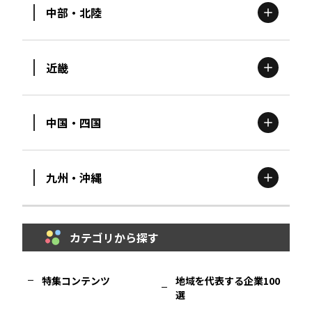
中部・北陸
茨城
エリア
青森
エリア
近畿
新潟
エリア
栃木
エリア
岩手
エリア
中国・四国
滋賀
エリア
富山
エリア
群馬
エリア
宮城
エリア
九州・沖縄
鳥取
エリア
京都
エリア
石川
エリア
埼玉
エリア
秋田
エリア
カテゴリから探す
福岡
エリア
島根
エリア
大阪市
エリア
福井
エリア
千葉
エリア
山形
エリア
特集コンテンツ
地域を代表する企業100
選
佐賀
エリア
岡山
エリア
北摂
エリア
長野
エリア
東京23区
エリア
福島
エリア