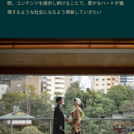
間、コンテンツを提供し続けることで、豊かなハートが循
長野エリア
岐阜エリア
環するような社会になるよう貢献していきたい
静岡エリア
愛知エリア
三重エリア
滋賀エリア
京都エリア
大阪市エリア
北摂エリア
堺・泉州エリ
河内エリア
兵庫エリア
奈良エリア
和歌山エリア
鳥取エリア
島根エリア
岡山エリア
広島エリア
山口エリア
徳島エリア
香川エリア
愛媛エリア
高知エリア
福岡エリア
佐賀エリア
長崎エリア
熊本エリア
大分エリア